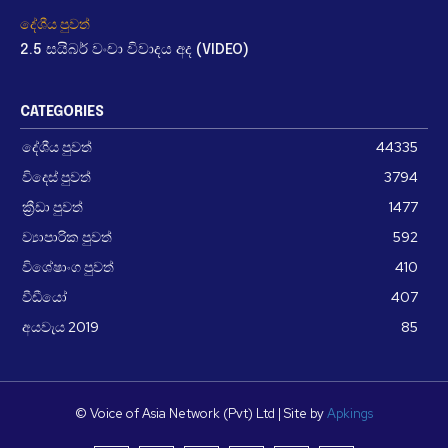
දේශීය පුවත්
2.5 සයිබර් වංචා විවාදය අද (VIDEO)
CATEGORIES
දේශීය පුවත්
44335
විදෙස් පුවත්
3794
ක්‍රීඩා පුවත්
1477
ව්‍යාපාරික පුවත්
592
විශේෂාංග පුවත්
410
වීඩීයෝ
407
අයවැය 2019
85
© Voice of Asia Network (Pvt) Ltd | Site by
Apkings