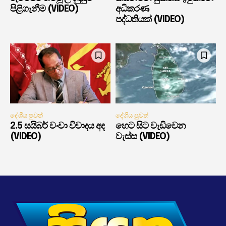
පිළිගැනීම (VIDEO)
අධිකරණ
පද්ධතියක් (VIDEO)
දේශීය පුවත්
දේශීය පුවත්
2.5 සයිබර් වංචා විවාදය අද
හෙට සිට වැඩිවෙන
(VIDEO)
වැස්ස (VIDEO)