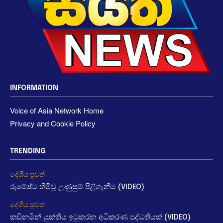
INFORMATION
Voice of Asia Network Home
Privacy and Cookie Policy
TRENDING
දේශීය පුවත්
රුමේෂ්ට හිමිවූ උණුසුම් පිළිගැනීම (VIDEO)
දේශීය පුවත්
කඩිනමින් යුක්තිය ඉටුකරන අධිකරණ පද්ධතියක් (VIDEO)