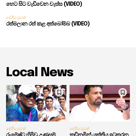
හෙට සිට වැඩිවෙන වැස්ස (VIDEO)
දේශීය පුවත්
රත්මලාන රත් කළ අත්බෝම්බ (VIDEO)
Local News
දේශීය පුවත්
දේශීය පුවත්
රුමේෂ්ට හිමිවූ උණුසුම්
කඩිනමින් යුක්තිය ඉටුකරන