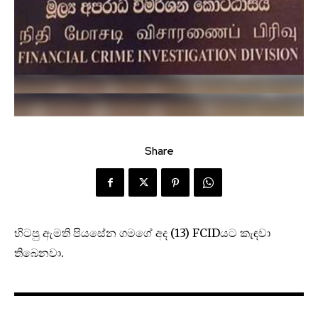
Share
හිටපු ඇමති පියසේන ගමගේ අද (13) FCIDයට කැඳවා
තිබෙනවා.