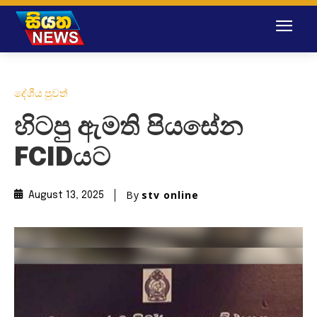
දේශීය පුවත්
හිටපු ඇමති පියසේන
FCIDයට
By
stv online
August 13, 2025