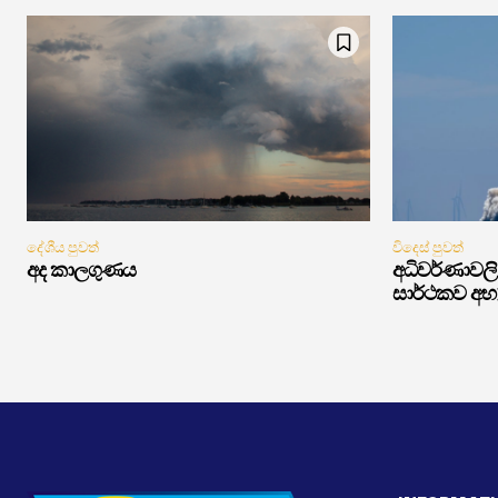
දේශීය පුවත්
විදෙස් පුවත්
අද කාලගුණය
අධිවර්ණාවලි 
සාර්ථකව අභ