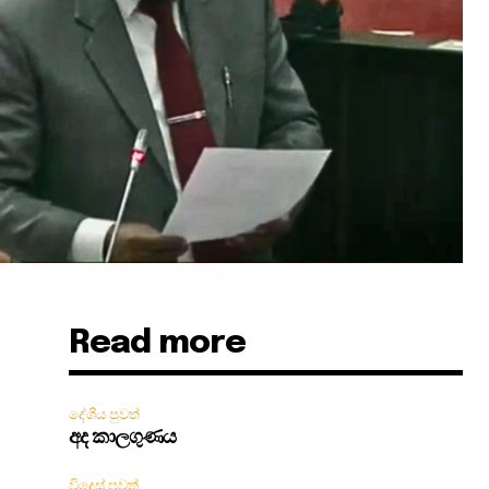
Read more
ි
දේශීය පුවත්
අද කාලගුණය
විදෙස් පුවත්