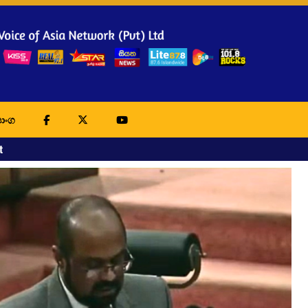
ාංග
t