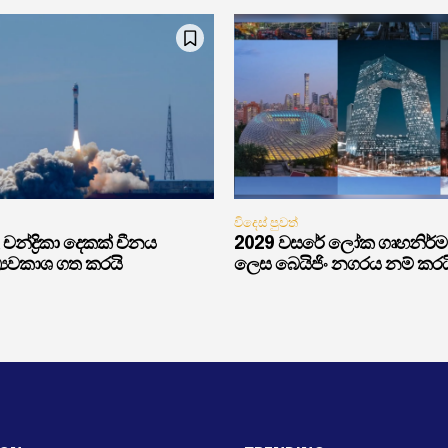
විදෙස් පුවත්
චන්ද්‍රිකා දෙකක් චීනය
2029 වසරේ ලෝක ගෘහනිර්
්‍යවකාශ ගත කරයි
ලෙස බෙයිජිං නගරය නම් කරය