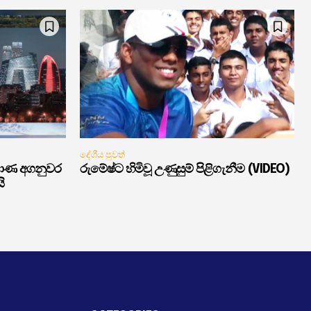
දේශීය පුවත්
මාණ අගනුවර
රුමේෂ්ට හිමිවූ උණුසුම් පිළිගැනීම (VIDEO)
ි