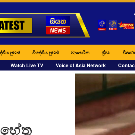
ේශීය පුවත්
විදේශීය පුවත්
ව්‍යාපාරික
ක්‍රීඩා
විශේෂ
Watch Live TV
Voice of Asia Network
Contac
 හේතු