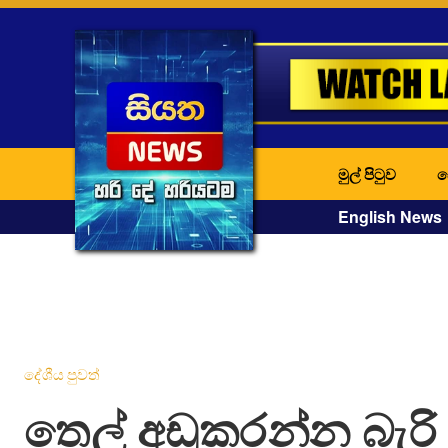
මුල් පිටුව
ද
English News
දේශීය පුවත්
තෙල් අඩුකරන්න බැරි