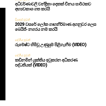
අධිවර්ණාවලි චන්ද්‍රිකා දෙකක් චීනය සාර්ථකව
අභ්‍යවකාශ ගත කරයි
විදෙස් පුවත්
2029 වසරේ ලෝක ගෘහනිර්මාණ අගනුවර ලෙස
බෙයිජිං නගරය නම් කරයි
දේශීය පුවත්
රුමේෂ්ට හිමිවූ උණුසුම් පිළිගැනීම (VIDEO)
දේශීය පුවත්
කඩිනමින් යුක්තිය ඉටුකරන අධිකරණ
පද්ධතියක් (VIDEO)