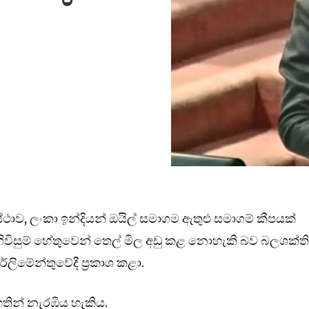
ථාව, ලංකා ඉන්දියන් ඔයිල් සමාගම ඇතුළු සමාගම් කීපයක්
ිවිසුම් හේතුවෙන් තෙල් මිල අඩු කළ නොහැකි බව බලශක්ත
්ලිමේන්තුවේදී ප්‍රකාශ කළා.
තින් නැරඹිය හැකිය.