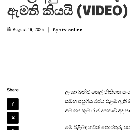
ඇමති කියයි (VIDEO)
By
stv online
August 19, 2025
Share
ලංකා ඛනිජ තෙල් නීතිගත සංස්
සමඟ පසුගිය රජය එළඹ ඇති ග
අමාත්‍ය කුමාර ජයකොඩි අද පාර
මේ පිළිබඳ තවත් තොරතුරු පහ