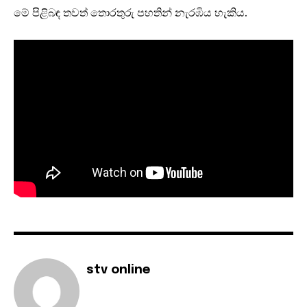
මේ පිළිබඳ තවත් තොරතුරු පහතින් නැරඹිය හැකිය.
stv online