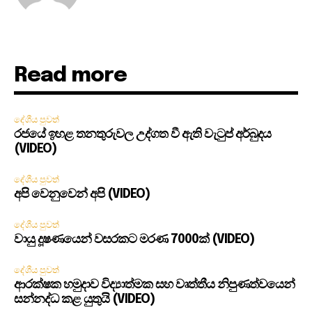
Read more
දේශීය පුවත්
රජයේ ඉහළ තනතුරුවල උද්ගත වී ඇති වැටුප් අර්බුදය
(VIDEO)
දේශීය පුවත්
අපි වෙනුවෙන් අපි (VIDEO)
දේශීය පුවත්
වායු දූෂණයෙන් වසරකට මරණ 7000ක් (VIDEO)
දේශීය පුවත්
ආරක්ෂක හමුදාව විද්‍යාත්මක සහ වෘත්තීය නිපුණත්වයෙන්
සන්නද්ධ කළ යුතුයි (VIDEO)