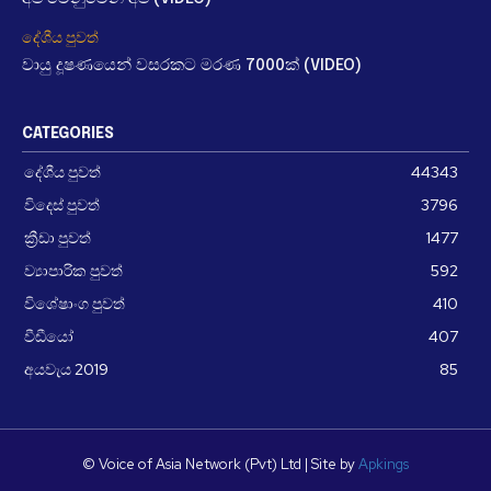
දේශීය පුවත්
වායු දූෂණයෙන් වසරකට මරණ 7000ක් (VIDEO)
CATEGORIES
දේශීය පුවත්
44343
විදෙස් පුවත්
3796
ක්‍රීඩා පුවත්
1477
ව්‍යාපාරික පුවත්
592
විශේෂාංග පුවත්
410
වීඩීයෝ
407
අයවැය 2019
85
© Voice of Asia Network (Pvt) Ltd | Site by
Apkings