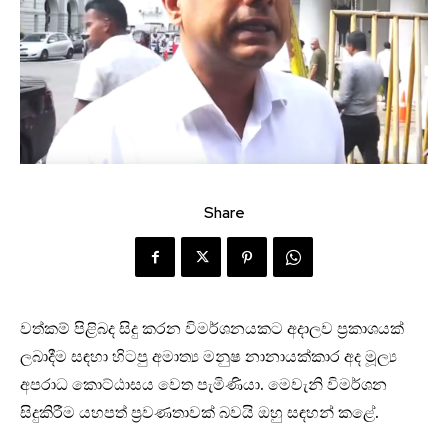
Share
වත්කම් පිළිබද සිදු කරන විමර්ශනයකට අදාලව ප්‍රකාශයක්
ලබාදීම සඳහා හිටපු අමාත්‍ය මනුෂ නානායක්කාර අද මූල්‍ය
අපරාධ කොට්ඨාසය වෙත පැමිණියා. මෙවැනි විමර්ශන
සිදුකිරීම යහපත් ප්‍රවණතාවක් බවයි ඔහු සඳහන් කළේ.