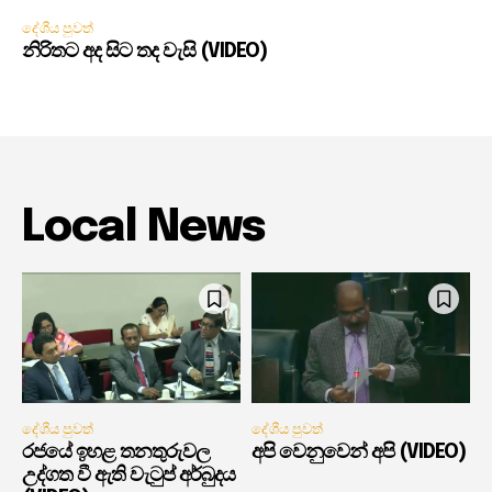
දේශීය පුවත්
නිරිතට අද සිට තද වැසි (VIDEO)
Local News
දේශීය පුවත්
දේශීය පුවත්
රජයේ ඉහළ තනතුරුවල
අපි වෙනුවෙන් අපි (VIDEO)
උද්ගත වී ඇති වැටුප් අර්බුදය