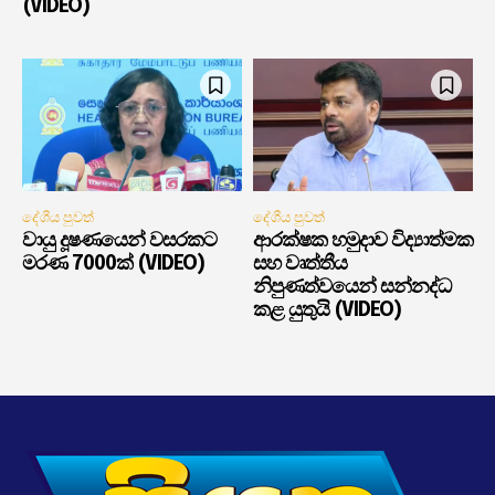
(VIDEO)
දේශීය පුවත්
දේශීය පුවත්
වායු දූෂණයෙන් වසරකට
ආරක්ෂක හමුදාව විද්‍යාත්මක
මරණ 7000ක් (VIDEO)
සහ වෘත්තීය
නිපුණත්වයෙන් සන්නද්ධ
කළ යුතුයි (VIDEO)