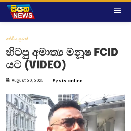
දේශීය පුවත්
හිටපු අමාත්‍ය මනූෂ FCID
යට (VIDEO)
By
stv online
August 20, 2025