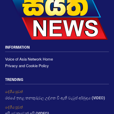
INFORMATION
Voice of Asia Network Home
Privacy and Cookie Policy
TRENDING
දේශීය පුවත්
රජයේ ඉහළ තනතුරුවල උද්ගත වී ඇති වැටුප් අර්බුදය (VIDEO)
දේශීය පුවත්
අපි වෙනුවෙන් අපි (VIDEO)