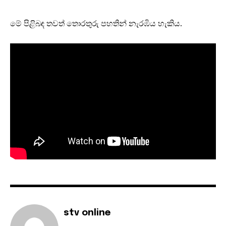
මේ පිළිබඳ තවත් තොරතුරු පහතින් නැරඹිය හැකිය.
stv online