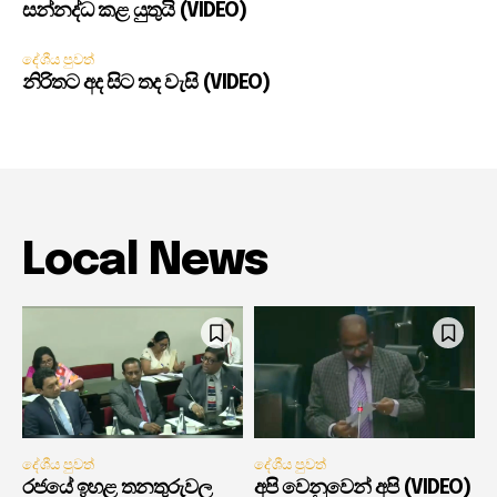
සන්නද්ධ කළ යුතුයි (VIDEO)
දේශීය පුවත්
නිරිතට අද සිට තද වැසි (VIDEO)
Local News
දේශීය පුවත්
දේශීය පුවත්
රජයේ ඉහළ තනතුරුවල
අපි වෙනුවෙන් අපි (VIDEO)