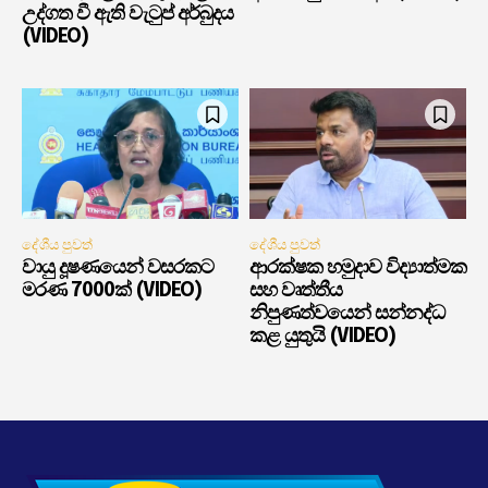
උද්ගත වී ඇති වැටුප් අර්බුදය
(VIDEO)
දේශීය පුවත්
දේශීය පුවත්
වායු දූෂණයෙන් වසරකට
ආරක්ෂක හමුදාව විද්‍යාත්මක
මරණ 7000ක් (VIDEO)
සහ වෘත්තීය
නිපුණත්වයෙන් සන්නද්ධ
කළ යුතුයි (VIDEO)