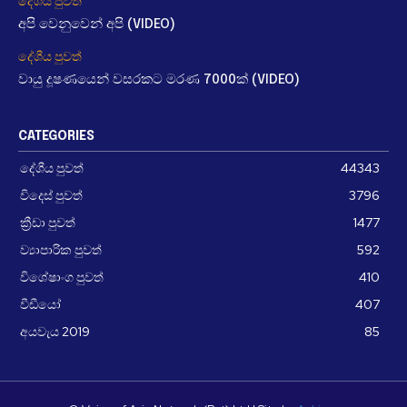
දේශීය පුවත්
අපි වෙනුවෙන් අපි (VIDEO)
දේශීය පුවත්
වායු දූෂණයෙන් වසරකට මරණ 7000ක් (VIDEO)
CATEGORIES
දේශීය පුවත්
44343
විදෙස් පුවත්
3796
ක්‍රීඩා පුවත්
1477
ව්‍යාපාරික පුවත්
592
විශේෂාංග පුවත්
410
වීඩීයෝ
407
අයවැය 2019
85