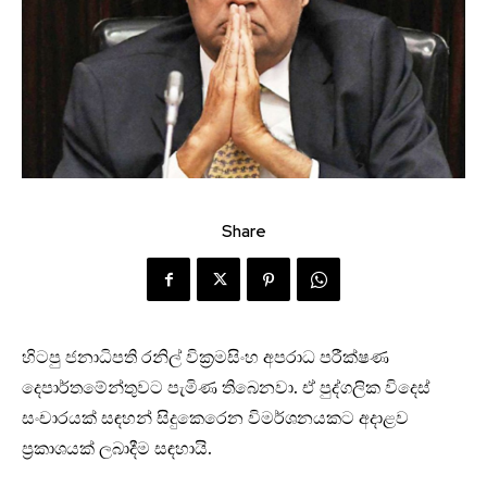
Share
හිටපු ජනාධිපති රනිල් වික්‍රමසිංහ අපරාධ පරීක්ෂණ
දෙපාර්තමේන්තුවට පැමිණ තිබෙනවා. ඒ පුද්ගලික විදෙස්
සංචාරයක් සඳහන් සිදුකෙරෙන විමර්ශනයකට අදාළව
ප්‍රකාශයක් ලබාදීම සඳහායි.