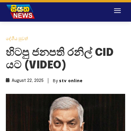
දේශීය පුවත්
හිටපු ජනපති රනිල් CID
යට (VIDEO)
By
stv online
August 22, 2025