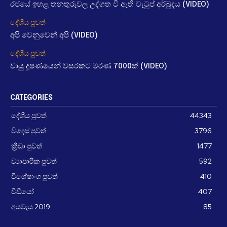
රජයේ ඉහළ තනතුරුවල උද්ගත වී ඇති වැටුප් අර්බුදය (VIDEO)
දේශීය පුවත්
අපි වෙනුවෙන් අපි (VIDEO)
දේශීය පුවත්
වායු දූෂණයෙන් වසරකට මරණ 7000ක් (VIDEO)
CATEGORIES
දේශීය පුවත්
44343
විදෙස් පුවත්
3796
ක්‍රීඩා පුවත්
1477
ව්‍යාපාරික පුවත්
592
විශේෂාංග පුවත්
410
වීඩීයෝ
407
අයවැය 2019
85