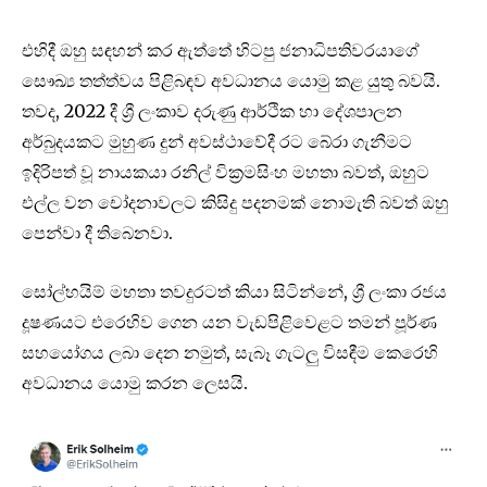
එහිදී ඔහු සඳහන් කර ඇත්තේ හිටපු ජනාධිපතිවරයාගේ
සෞඛ්‍ය තත්ත්වය පිළිබඳව අවධානය යොමු කළ යුතු බවයි.
තවද, 2022 දී ශ්‍රී ලංකාව දරුණු ආර්ථික හා දේශපාලන
අර්බුදයකට මුහුණ දුන් අවස්ථාවේදී රට බේරා ගැනීමට
ඉදිරිපත් වූ නායකයා රනිල් වික්‍රමසිංහ මහතා බවත්, ඔහුට
එල්ල වන චෝදනාවලට කිසිදු පදනමක් නොමැති බවත් ඔහු
පෙන්වා දී තිබෙනවා.
සෝල්හයිම් මහතා තවදුරටත් කියා සිටින්නේ, ශ්‍රී ලංකා රජය
දූෂණයට එරෙහිව ගෙන යන වැඩපිළිවෙළට තමන් පූර්ණ
සහයෝගය ලබා දෙන නමුත්, සැබෑ ගැටලු විසඳීම කෙරෙහි
අවධානය යොමු කරන ලෙසයි.