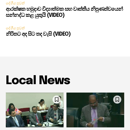
දේශීය පුවත්
ආරක්ෂක හමුදාව විද්‍යාත්මක සහ වෘත්තීය නිපුණත්වයෙන්
සන්නද්ධ කළ යුතුයි (VIDEO)
දේශීය පුවත්
නිරිතට අද සිට තද වැසි (VIDEO)
Local News