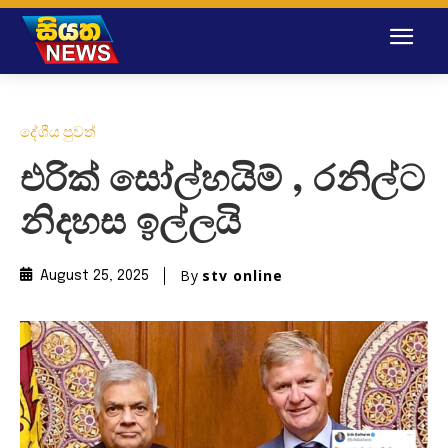
දේශීය පුවත්
එරික් සෝල්හයිම් , රනිල්ට
නිදහස ඉල්ලයි
By
stv online
August 25, 2025