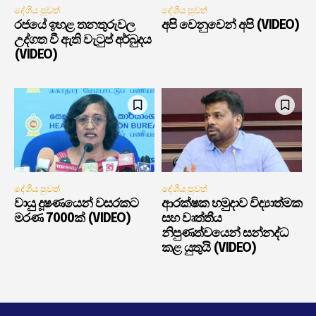
දේශීය පුවත්
දේශීය පුවත්
රජයේ ඉහළ තනතුරුවල
අපි වෙනුවෙන් අපි (VIDEO)
උද්ගත වී ඇති වැටුප් අර්බුදය
(VIDEO)
දේශීය පුවත්
දේශීය පුවත්
වායු දූෂණයෙන් වසරකට
ආරක්ෂක හමුදාව විද්‍යාත්මක
මරණ 7000ක් (VIDEO)
සහ වෘත්තීය
නිපුණත්වයෙන් සන්නද්ධ
කළ යුතුයි (VIDEO)