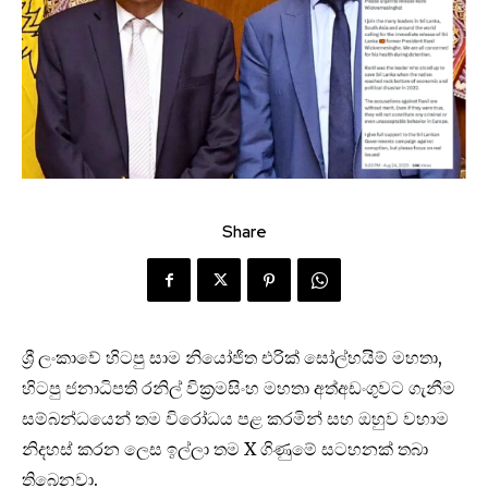
Share
ශ්‍රී ලංකාවේ හිටපු සාම නියෝජිත එරික් සෝල්හයිම් මහතා,
හිටපු ජනාධිපති රනිල් වික්‍රමසිංහ මහතා අත්අඩංගුවට ගැනීම
සම්බන්ධයෙන් තම විරෝධය පළ කරමින් සහ ඔහුව වහාම
නිදහස් කරන ලෙස ඉල්ලා තම X ගිණුමේ සටහනක් තබා
තිබෙනවා.