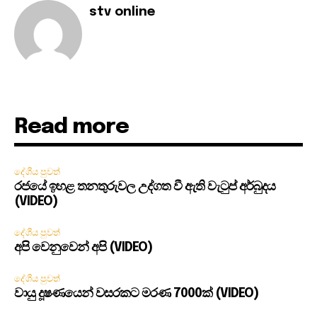
stv online
Read more
දේශීය පුවත්
රජයේ ඉහළ තනතුරුවල උද්ගත වී ඇති වැටුප් අර්බුදය
(VIDEO)
දේශීය පුවත්
අපි වෙනුවෙන් අපි (VIDEO)
දේශීය පුවත්
වායු දූෂණයෙන් වසරකට මරණ 7000ක් (VIDEO)