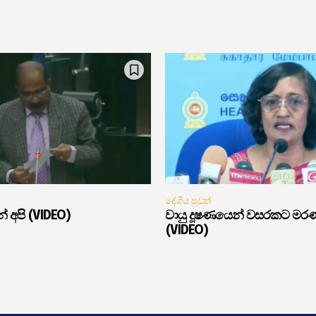
දේශීය පුවත්
් අපි (VIDEO)
වායු දූෂණයෙන් වසරකට මර
(VIDEO)