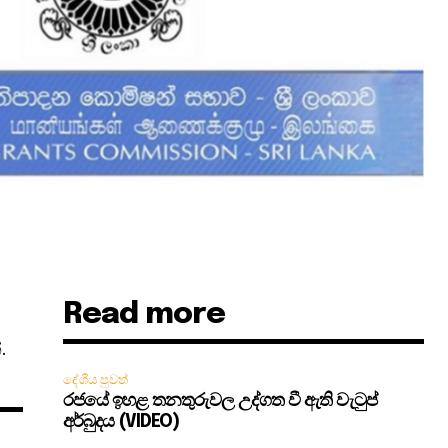
Read more
.
දේශීය පුවත්
රජයේ ඉහළ තනතුරුවල උද්ගත වී ඇති වැටුප්
අර්බුදය (VIDEO)