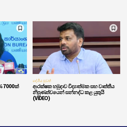
දේශීය පුවත්
ණ 7000ක්
ආරක්ෂක හමුදාව විද්‍යාත්මක සහ වෘත්තීය
නිපුණත්වයෙන් සන්නද්ධ කළ යුතුයි
(VIDEO)