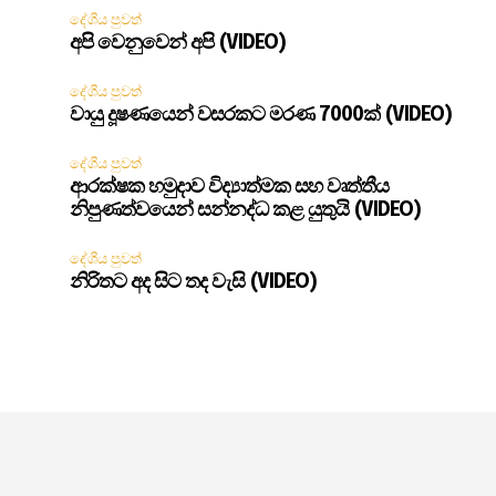
දේශීය පුවත්
අපි වෙනුවෙන් අපි (VIDEO)
දේශීය පුවත්
වායු දූෂණයෙන් වසරකට මරණ 7000ක් (VIDEO)
දේශීය පුවත්
ආරක්ෂක හමුදාව විද්‍යාත්මක සහ වෘත්තීය
නිපුණත්වයෙන් සන්නද්ධ කළ යුතුයි (VIDEO)
දේශීය පුවත්
නිරිතට අද සිට තද වැසි (VIDEO)