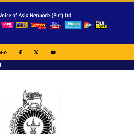
ාංග
t