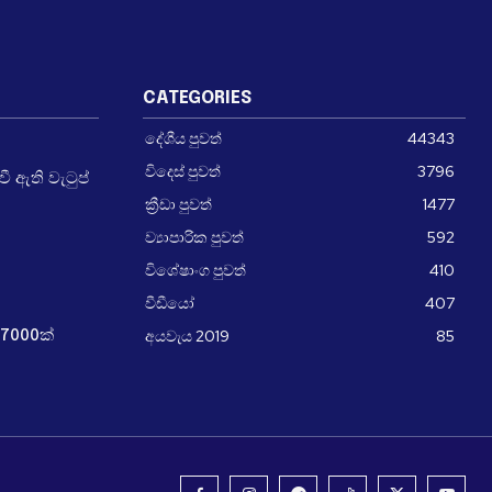
CATEGORIES
දේශීය පුවත්
44343
විදෙස් පුවත්
3796
 ඇති වැටුප්
ක්‍රීඩා පුවත්
1477
ව්‍යාපාරික පුවත්
592
විශේෂාංග පුවත්
410
වීඩීයෝ
407
අයවැය 2019
85
7000ක්