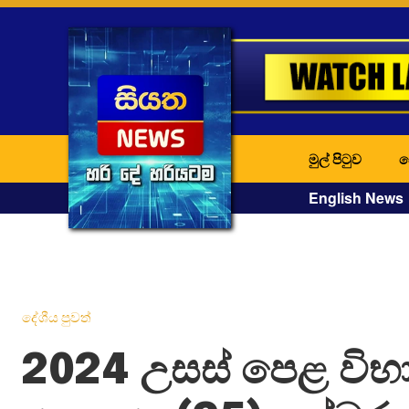
මුල් පිටුව
ද
English News
දේශීය පුවත්
2024 උසස් පෙළ විභ