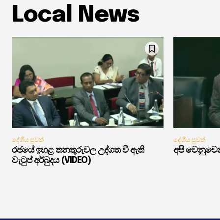
Local News
දේශීය පුවත්
දේශීය පුවත්
රජයේ ඉහළ තනතුරුවල උද්ගත වී ඇති
අපි වෙනුවෙන
වැටුප් අර්බුදය (VIDEO)