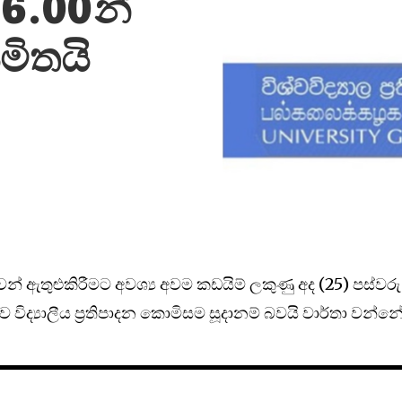
 6.00න්
මිතයි
ුවන් ඇතුළුකිරීමට අවශ්‍ය අවම කඩයිම් ලකුණු අද (25) පස්වරු
්ව විද්‍යාලීය ප්‍රතිපාදන කොමිසම සූදානම් බවයි වාර්තා වන්නේ