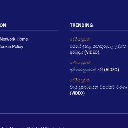
ION
TRENDING
a Network Home
දේශීය පුවත්
ookie Policy
රජයේ ඉහළ තනතුරුවල උද්ගත වී
අර්බුදය (VIDEO)
දේශීය පුවත්
අපි වෙනුවෙන් අපි (VIDEO)
දේශීය පුවත්
වායු දූෂණයෙන් වසරකට මරණ 
(VIDEO)