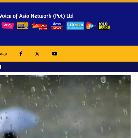
ාංග
t