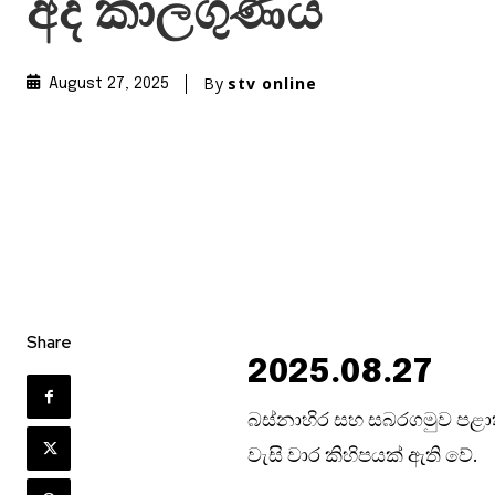
අද කාලගුණය
By
stv online
August 27, 2025
Share
2025.08.27
බස්නාහිර සහ සබරගමුව පළාත්
වැසි වාර කිහිපයක් ඇති වේ.