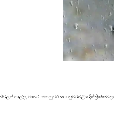
වලත් ගාල්ල, මාතර, මහනුවර සහ නුවරඑළිය දිස්ත්‍රික්කවල