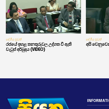
දේශීය පුවත්
දේශීය පුවත්
රජයේ ඉහළ තනතුරුවල උද්ගත වී ඇති
අපි වෙනුවෙන
වැටුප් අර්බුදය (VIDEO)
INFORMAT