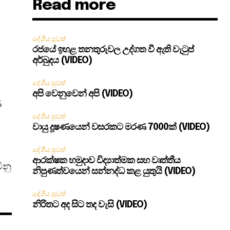
Read more
දේශීය පුවත්
රජයේ ඉහළ තනතුරුවල උද්ගත වී ඇති වැටුප්
අර්බුදය (VIDEO)
දේශීය පුවත්
අපි වෙනුවෙන් අපි (VIDEO)
ණ
දේශීය පුවත්
වායු දූෂණයෙන් වසරකට මරණ 7000ක් (VIDEO)
දේශීය පුවත්
ආරක්ෂක හමුදාව විද්‍යාත්මක සහ වෘත්තීය
ිනු
නිපුණත්වයෙන් සන්නද්ධ කළ යුතුයි (VIDEO)
දේශීය පුවත්
නිරිතට අද සිට තද වැසි (VIDEO)