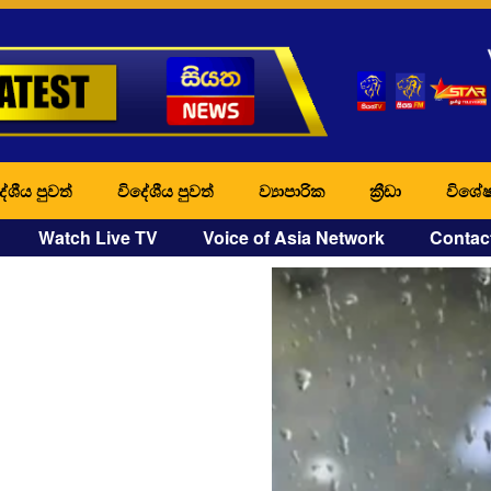
ේශීය පුවත්
විදේශීය පුවත්
ව්‍යාපාරික
ක්‍රීඩා
විශේෂ
Watch Live TV
Voice of Asia Network
Contac