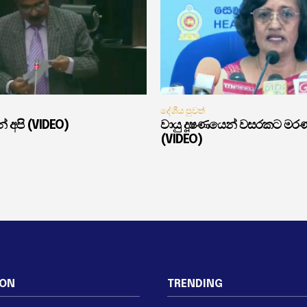
දේශීය පුවත්
් අපි (VIDEO)
වායු දූෂණයෙන් වසරකට මර
(VIDEO)
ION
TRENDING