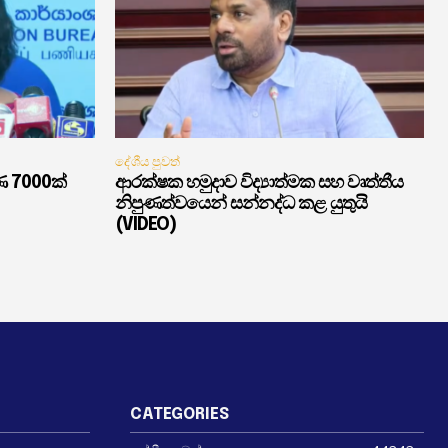
දේශීය පුවත්
ණ 7000ක්
ආරක්ෂක හමුදාව විද්‍යාත්මක සහ වෘත්තීය
නිපුණත්වයෙන් සන්නද්ධ කළ යුතුයි
(VIDEO)
CATEGORIES