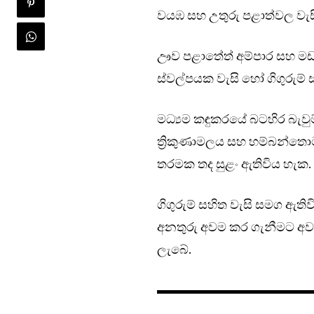
වයඹ සහ උතුරු පළාත්වල වැසි
ඌව පළාතේත් අම්පාර සහ මඩකල
ස්වල්පයක වැසි හෝ ගිගුරුම් 
මධ්‍යම කඳුකරයේ බටහිර බැවුම
ත්‍රිකුණාමලය සහ හම්බන්තොට 
තරමක තද සුළං ඇතිවිය හැක.
ගිගුරුම් සහිත වැසි සමග ඇති
අනතුරු අවම කර ගැනීමට අවශ
ලැබේ.