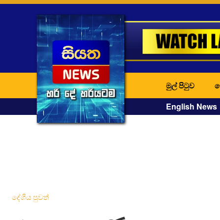
මුල් පිටුව
ද
English News
දේශීය පුවත්