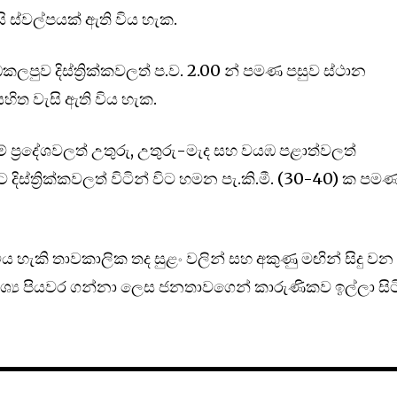
 ස්වල්පයක් ඇති විය හැක.
පුව දිස්ත්‍රික්කවලත් ප.ව. 2.00 න් පමණ පසුව ස්ථාන
සහිත වැසි ඇති විය හැක.
් ප්‍රදේශවලත් උතුරු, උතුරු-මැද සහ වයඹ පළාත්වලත්
දිස්ත්‍රික්කවලත් විටින් විට හමන පැ.කි.මී. (30-40) ක පම
විය හැකි තාවකාලික තද සුළං වලින් සහ අකුණු මඟින් සිදු වන
්‍ය පියවර ගන්නා ලෙස ජනතාවගෙන් කාරුණිකව ඉල්ලා සිට