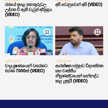
රජයේ ඉහළ තනතුරුවල
අපි වෙනුවෙන් අපි (VIDEO)
උද්ගත වී ඇති වැටුප් අර්බුදය
(VIDEO)
දේශීය පුවත්
දේශීය පුවත්
වායු දූෂණයෙන් වසරකට
ආරක්ෂක හමුදාව විද්‍යාත්මක
මරණ 7000ක් (VIDEO)
සහ වෘත්තීය
නිපුණත්වයෙන් සන්නද්ධ
කළ යුතුයි (VIDEO)