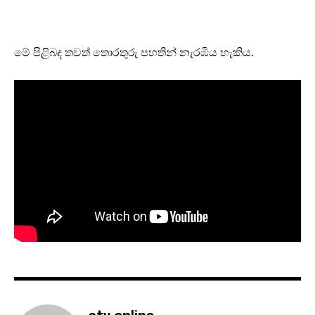
මේ පිළිබද තවත් තොරතුරු පහතින් නැරඹිය හැකිය.