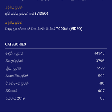
දේශීය පුවත්
අපි වෙනුවෙන් අපි (VIDEO)
දේශීය පුවත්
වායු දූෂණයෙන් වසරකට මරණ 7000ක් (VIDEO)
CATEGORIES
දේශීය පුවත්
44343
විදෙස් පුවත්
3796
ක්‍රීඩා පුවත්
1477
ව්‍යාපාරික පුවත්
592
විශේෂාංග පුවත්
410
වීඩීයෝ
407
අයවැය 2019
85