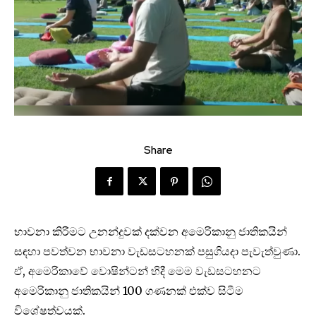
Share
භාවනා කිරීමට උනන්දුවක් දක්වන අමෙරිකානු ජාතිකයින්
සඳහා පවත්වන භාවනා වැඩසටහනක් පසුගියදා පැවැත්වුණා.
ඒ, අමෙරිකාවේ වොෂින්ටන් හිදී මෙම වැඩසටහනට
අමෙරිකානු ජාතිකයින් 100 ගණනක් එක්ව සිටීම
විශේෂත්වයක්.