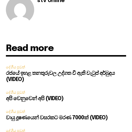
stv online
Read more
දේශීය පුවත්
රජයේ ඉහළ තනතුරුවල උද්ගත වී ඇති වැටුප් අර්බුදය
(VIDEO)
දේශීය පුවත්
අපි වෙනුවෙන් අපි (VIDEO)
දේශීය පුවත්
වායු දූෂණයෙන් වසරකට මරණ 7000ක් (VIDEO)
දේශීය පුවත්