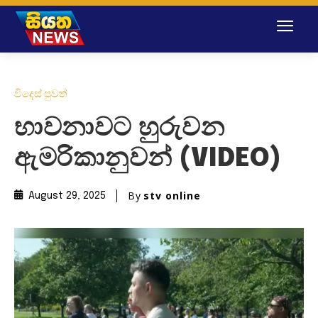
විදෙස් පුවත්
භාවනාවට හුරුවන
ඇමරිකානුවන් (VIDEO)
By
stv online
August 29, 2025