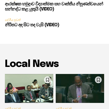
ආරක්ෂක හමුදාව විද්‍යාත්මක සහ වෘත්තීය නිපුණත්වයෙන්
සන්නද්ධ කළ යුතුයි (VIDEO)
දේශීය පුවත්
නිරිතට අද සිට තද වැසි (VIDEO)
Local News
දේශීය පුවත්
දේශීය පුවත්