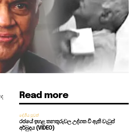
Read more
අද
දේශීය පුවත්
රජයේ ඉහළ තනතුරුවල උද්ගත වී ඇති වැටුප්
අර්බුදය (VIDEO)