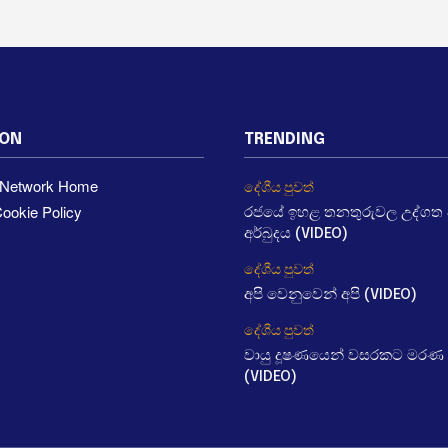
ION
TRENDING
a Network Home
දේශීය පුවත්
ookie Policy
රජයේ ඉහළ තනතුරුවල උද්ගත වී
අර්බුදය (VIDEO)
දේශීය පුවත්
අපි වෙනුවෙන් අපි (VIDEO)
දේශීය පුවත්
වායු දූෂණයෙන් වසරකට මරණ 
(VIDEO)