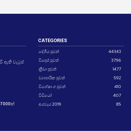
CATEGORIES
දේශීය පුවත්
44343
විදෙස් පුවත්
3796
 ඇති වැටුප්
ක්‍රීඩා පුවත්
1477
ව්‍යාපාරික පුවත්
592
විශේෂාංග පුවත්
410
වීඩීයෝ
407
අයවැය 2019
85
7000ක්