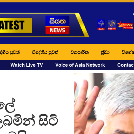
ේශීය පුවත්
විදේශීය පුවත්
ව්‍යාපාරික
ක්‍රීඩා
විශේෂ
Watch Live TV
Voice of Asia Network
Contac
ලේ
බමින් සිටි