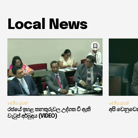
Local News
දේශීය පුවත්
දේශීය පුවත්
රජයේ ඉහළ තනතුරුවල උද්ගත වී ඇති
අපි වෙනුවෙන
වැටුප් අර්බුදය (VIDEO)