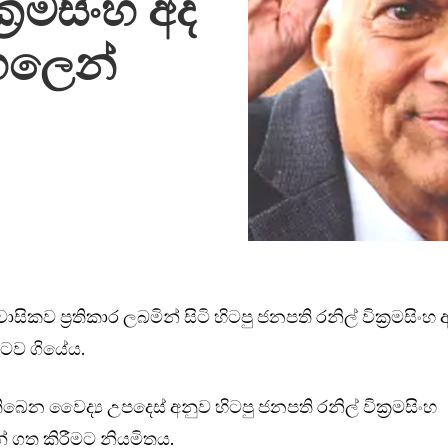
්‍රමසිංහ අද
හලෙන්
ප්‍රතිකාර ලබමින් සිටි හිටපු ජනපති රනිල් වික්‍රමසිංහ 
ිටව ගියේය.
බෙන වෛද්‍ය උපදෙස් අනුව හිටපු ජනපති රනිල් වික්‍රමසිංහ
 ගත කිරීමට නියමිතය.