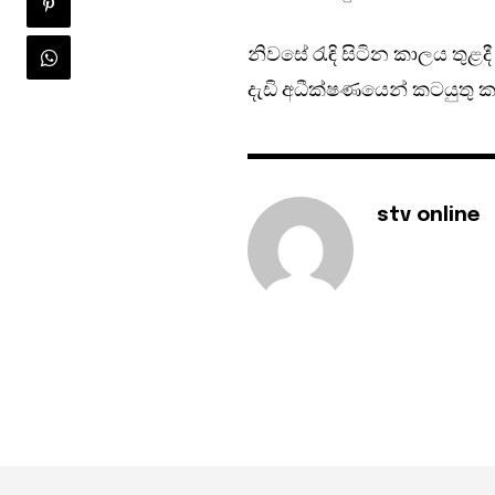
නිවසේ රැඳි සිටින කාලය තුළ
දැඩි අධීක්ෂණයෙන් කටයුතු ක
stv online