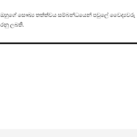
දී ඔහුගේ සෞඛ්‍ය තත්ත්වය සම්බන්ධයෙන් පවුලේ වෛද්‍යවරු
රනු ලබති.