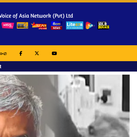
ාංග
t