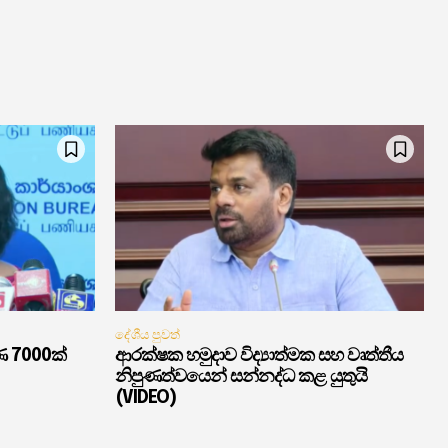
දේශීය පුවත්
ණ 7000ක්
ආරක්ෂක හමුදාව විද්‍යාත්මක සහ වෘත්තීය
නිපුණත්වයෙන් සන්නද්ධ කළ යුතුයි
(VIDEO)