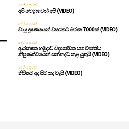
දේශීය පුවත්
අපි වෙනුවෙන් අපි (VIDEO)
දේශීය පුවත්
වායු දූෂණයෙන් වසරකට මරණ 7000ක් (VIDEO)
දේශීය පුවත්
ආරක්ෂක හමුදාව විද්‍යාත්මක සහ වෘත්තීය
නිපුණත්වයෙන් සන්නද්ධ කළ යුතුයි (VIDEO)
දේශීය පුවත්
නිරිතට අද සිට තද වැසි (VIDEO)