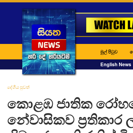
මුල් පිටුව
ද
English News
දේශීය පුවත්
කොළඹ ජාතික රෝහ
නේවාසිකව ප්‍රතිකාර ල