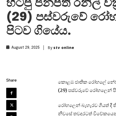
හිටපු ජනපති රනිල් වික
(29) පස්වරුවේ රෝ
පිටව ගියේය.
By
stv online
August 29, 2025
Share
කොළඹ ජාතික රෝහලේ නේවාසිකව 
(29) පස්වරුවේ රෝහලෙන් ප
රෝහලෙන් බැහැරව ගියත් දී ති
නිවසේ තවදුරටත් විවේකයෙන්