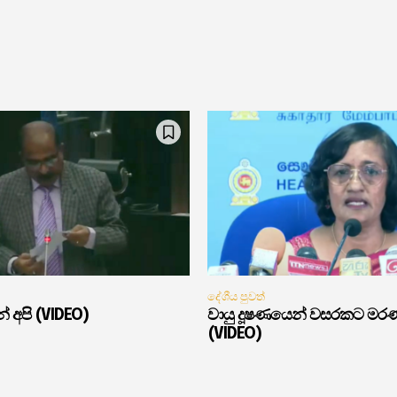
දේශීය පුවත්
් අපි (VIDEO)
වායු දූෂණයෙන් වසරකට මර
(VIDEO)