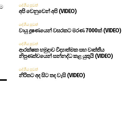
දේශීය පුවත්
තම
අපි වෙනුවෙන් අපි (VIDEO)
දේශීය පුවත්
වායු දූෂණයෙන් වසරකට මරණ 7000ක් (VIDEO)
දේශීය පුවත්
ආරක්ෂක හමුදාව විද්‍යාත්මක සහ වෘත්තීය
නිපුණත්වයෙන් සන්නද්ධ කළ යුතුයි (VIDEO)
දේශීය පුවත්
නිරිතට අද සිට තද වැසි (VIDEO)