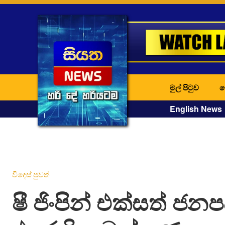
මුල් පිටුව
ද
English News
විදෙස් පුවත්
ෂී ජිංපින් එක්සත් ජන