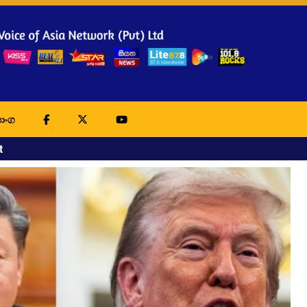
ාංග
t