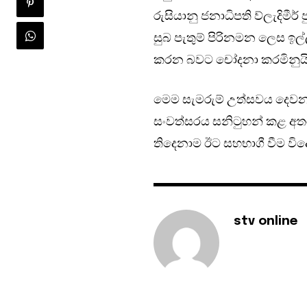
රුසියානු ජනාධිපති ව්ලැදිමී
සුබ පැතුම් පිරිනමන ලෙස ඉල
කරන බවට චෝදනා කරමිනුයි
මෙම සැමරුම් උත්සවය දෙවන
සංවත්සරය සනිටුහන් කළ අතර,
තිදෙනාම ඊට සහභාගී වීම විද
stv online