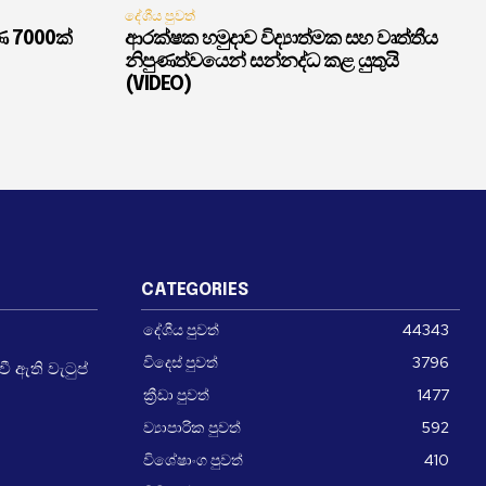
දේශීය පුවත්
ණ 7000ක්
ආරක්ෂක හමුදාව විද්‍යාත්මක සහ වෘත්තීය
නිපුණත්වයෙන් සන්නද්ධ කළ යුතුයි
(VIDEO)
CATEGORIES
දේශීය පුවත්
44343
විදෙස් පුවත්
3796
 ඇති වැටුප්
ක්‍රීඩා පුවත්
1477
ව්‍යාපාරික පුවත්
592
විශේෂාංග පුවත්
410