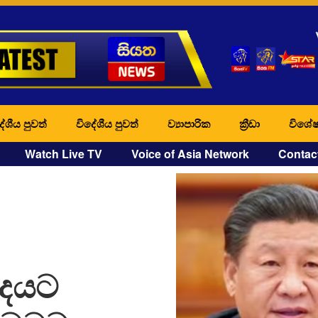
ේශීය පුවත්
විදේශීය පුවත්
ව්‍යාපාරික
ක්‍රීඩා
විශේෂ
Watch Live TV
Voice of Asia Network
Contac
පදයට