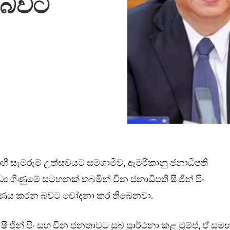
ක බවට
රාහී සැමරුම් උත්සවයට සමගාමීව, ඇමරිකානු ජනාධිපති
ධ්‍ය ගිණුමේ සටහනක් තබමින් චීන ජනාධිපති ෂී ජින් පිං
්‍රණය කරන බවට චෝදනා කර තිබෙනවා.
ජින් පිං සහ චීන ජනතාවට සුබ ප්‍රාර්ථනා කළ ට්‍රම්ප්, ඒ ස