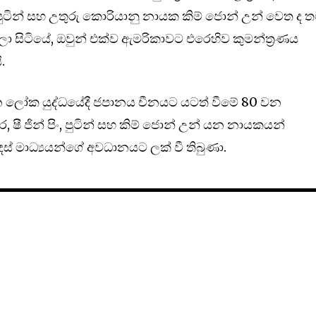
ර් පුටින් සහ උතුරු කොරියානු නායක කිම් ජොන් උන් වෙත ද 
්ලා සිටියේ, ඔවුන් එක්ව ඇමරිකාවට එරෙහිව කුමන්ත්‍රණය
.
 ලෝක යුද්ධයේදී ජපානය චීනයට යටත් වීමේ 80 වන
 ෂී ජින් පිං, පුටින් සහ කිම් ජොන් උන් යන නායකයන්
ෙස් මාධ්‍යයන්ගේ අවධානයට ලක් වී තිබුණා.