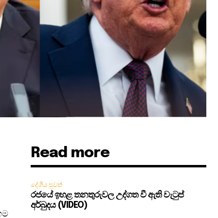
Read more
දේශීය පුවත්
රජයේ ඉහළ තනතුරුවල උද්ගත වී ඇති වැටුප්
අර්බුදය (VIDEO)
මඟම