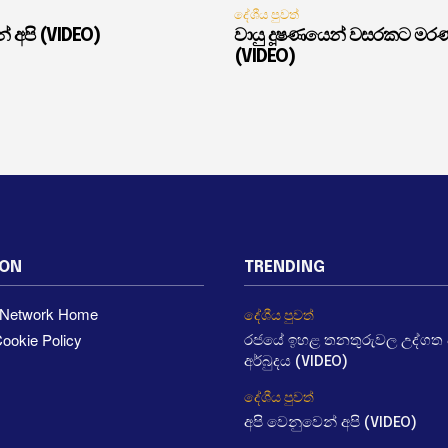
දේශීය පුවත්
් අපි (VIDEO)
වායු දූෂණයෙන් වසරකට මර
(VIDEO)
ION
TRENDING
a Network Home
දේශීය පුවත්
ookie Policy
රජයේ ඉහළ තනතුරුවල උද්ගත වී
අර්බුදය (VIDEO)
දේශීය පුවත්
අපි වෙනුවෙන් අපි (VIDEO)