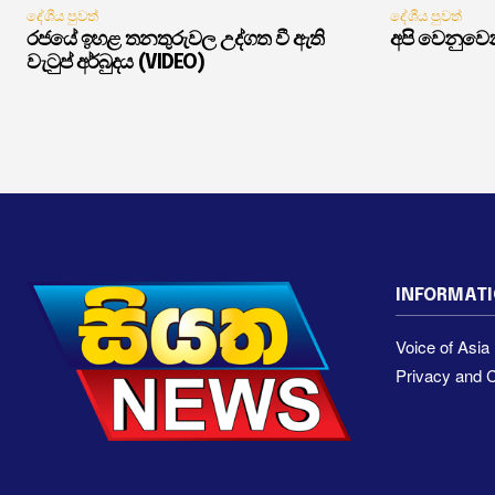
දේශීය පුවත්
දේශීය පුවත්
රජයේ ඉහළ තනතුරුවල උද්ගත වී ඇති
අපි වෙනුවෙන
වැටුප් අර්බුදය (VIDEO)
INFORMAT
Voice of Asi
Privacy and C