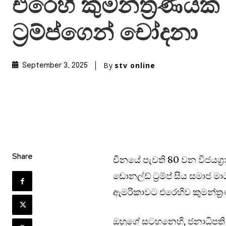
එරෙහි කුමන්ත්‍රණය
ට්‍රම්ප්ගෙන් චෝදනා
By
stv online
September 3, 2025
Share
චීනයේ පැවති 80 වන විජයග්‍
ඩොනල්ඩ් ට්‍රම්ප් සිය සමාජ මා
ඇමරිකාවට එරෙහිව කුමන්ත
ඔහුගේ සටහනෙහි, ජනාධිපති ෂී 