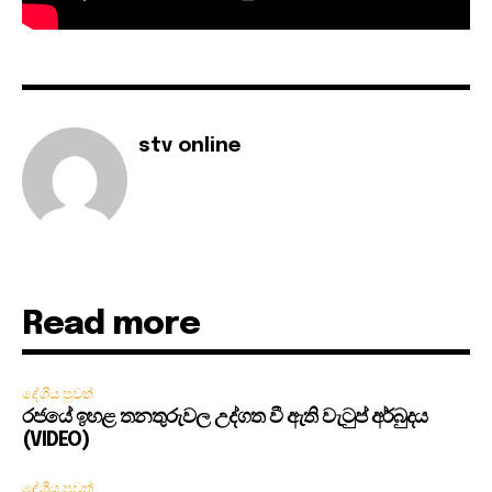
stv online
Read more
දේශීය පුවත්
රජයේ ඉහළ තනතුරුවල උද්ගත වී ඇති වැටුප් අර්බුදය
(VIDEO)
දේශීය පුවත්