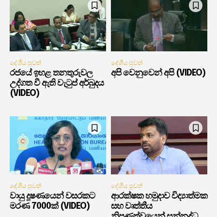
දේශීය පුවත්
දේශීය පුවත්
රජයේ ඉහළ තනතුරුවල
අපි වෙනුවෙන් අපි (VIDEO)
උද්ගත වී ඇති වැටුප් අර්බුදය
(VIDEO)
දේශීය පුවත්
දේශීය පුවත්
වායු දූෂණයෙන් වසරකට
ආරක්ෂක හමුදාව විද්‍යාත්මක
මරණ 7000ක් (VIDEO)
සහ වෘත්තීය
නිපුණත්වයෙන් සන්නද්ධ