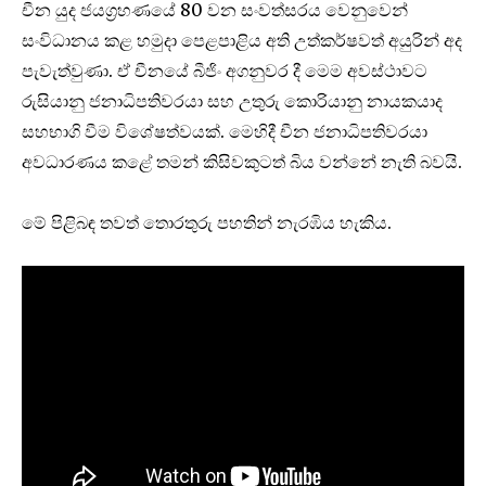
චීන යුද ජයග්‍රහණයේ 80 වන සංවත්සරය වෙනුවෙන්
සංවිධානය කළ හමුදා පෙළපාළිය අති උත්කර්ෂවත් අයුරින් අද
පැවැත්වුණා. ඒ චීනයේ බීජිං අගනුවර දී මෙම අවස්ථාවට
රුසියානු ජනාධිපතිවරයා සහ උතුරු කොරියානු නායකයාද
සහභාගි වීම විශේෂත්වයක්. මෙහිදී චීන ජනාධිපතිවරයා
අවධාරණය කළේ තමන් කිසිවකුටත් බිය වන්නේ නැති බවයි.
මේ පිළිබඳ තවත් තොරතුරු පහතින් නැරඹිය හැකිය.