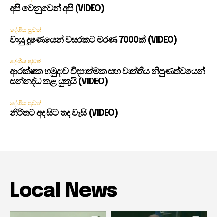
අපි වෙනුවෙන් අපි (VIDEO)
දේශීය පුවත්
වායු දූෂණයෙන් වසරකට මරණ 7000ක් (VIDEO)
දේශීය පුවත්
ආරක්ෂක හමුදාව විද්‍යාත්මක සහ වෘත්තීය නිපුණත්වයෙන්
සන්නද්ධ කළ යුතුයි (VIDEO)
දේශීය පුවත්
නිරිතට අද සිට තද වැසි (VIDEO)
Local News