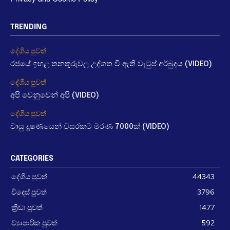
TRENDING
දේශීය පුවත්
රජයේ ඉහළ තනතුරුවල උද්ගත වී ඇති වැටුප් අර්බුදය (VIDEO)
දේශීය පුවත්
අපි වෙනුවෙන් අපි (VIDEO)
දේශීය පුවත්
වායු දූෂණයෙන් වසරකට මරණ 7000ක් (VIDEO)
CATEGORIES
දේශීය පුවත්
44343
විදෙස් පුවත්
3796
ක්‍රීඩා පුවත්
1477
ව්‍යාපාරික පුවත්
592