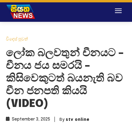
විදෙස් පුවත්
ලෝක බලවතුන් චීනයට –
චීනය ජය සමරයි –
කිසිවෙකුටත් බයනැති බව
චීන ජනපති කියයි
(VIDEO)
By
stv online
September 3, 2025