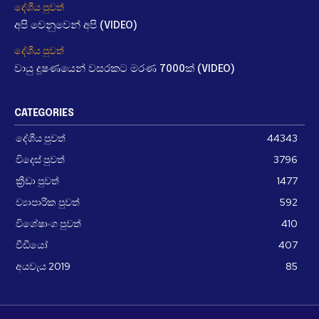
දේශීය පුවත්
අපි වෙනුවෙන් අපි (VIDEO)
දේශීය පුවත්
වායු දූෂණයෙන් වසරකට මරණ 7000ක් (VIDEO)
CATEGORIES
දේශීය පුවත්
44343
විදෙස් පුවත්
3796
ක්‍රීඩා පුවත්
1477
ව්‍යාපාරික පුවත්
592
විශේෂාංග පුවත්
410
වීඩීයෝ
407
අයවැය 2019
85