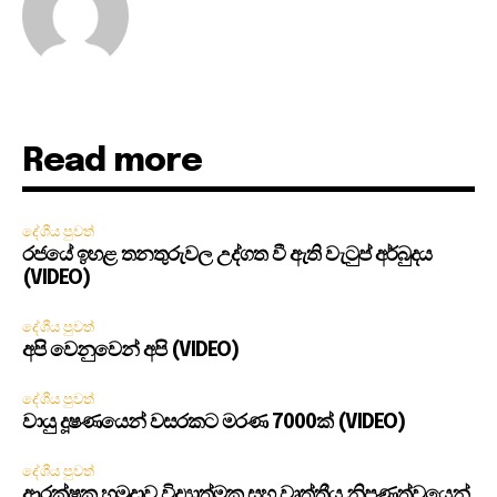
Read more
දේශීය පුවත්
රජයේ ඉහළ තනතුරුවල උද්ගත වී ඇති වැටුප් අර්බුදය
(VIDEO)
දේශීය පුවත්
අපි වෙනුවෙන් අපි (VIDEO)
දේශීය පුවත්
වායු දූෂණයෙන් වසරකට මරණ 7000ක් (VIDEO)
දේශීය පුවත්
ආරක්ෂක හමුදාව විද්‍යාත්මක සහ වෘත්තීය නිපුණත්වයෙන්