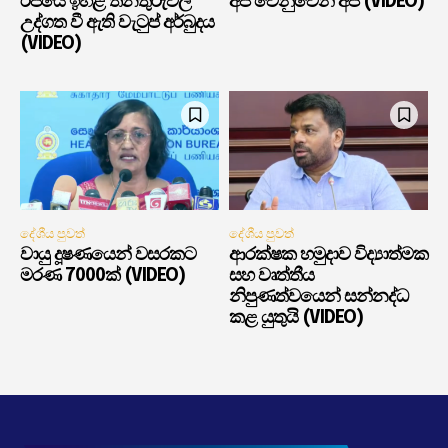
රජයේ ඉහළ තනතුරුවල
අපි වෙනුවෙන් අපි (VIDEO)
උද්ගත වී ඇති වැටුප් අර්බුදය
(VIDEO)
දේශීය පුවත්
දේශීය පුවත්
වායු දූෂණයෙන් වසරකට
ආරක්ෂක හමුදාව විද්‍යාත්මක
මරණ 7000ක් (VIDEO)
සහ වෘත්තීය
නිපුණත්වයෙන් සන්නද්ධ
කළ යුතුයි (VIDEO)