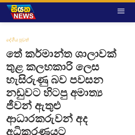
දේශීය පුවත්
තේ කර්මාන්ත ශාලාවක්
තුළ කලහකාරි ලෙස
හැසිරුණු බව පවසන
නඩුවට හිටපු අමාත්‍ය
ජීවන් ඇතුළු
ආධාරකරුවන් අද
අධිකරණයට