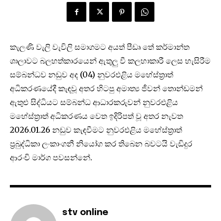
කැලණි වැලි වැවිලි සමාගමට අයත් පීඩෘ තේ කර්මාන්ත
ශාලාවට බලහත්කාරයෙන් ඇතුලු වී කලහාකාරී ලෙස හැසිරීම
සම්බන්ධව නඩුව අද (04) නුවරඑළිය මහේස්ත්‍රාත්
අධිකරණයේදී කැඳවූ අතර හිටපු අමාත්‍ය ජීවන් තොන්ඩමන්
ඇතුළු සිද්ධියට සම්බන්ධ ආධාරකරුවන් නුවරඑළිය
මහේස්ත්‍රාත් අධිකරණය වෙත ඉදිරිපත් වූ අතර නැවත
2026.01.26 නඩුව කැඳවීමට නුවරඑළිය මහේස්ත්‍රාත්
ප්‍රබුද්ධිකා ලංකාංගනී නියෝග කර තිබෙන බවටයි වැඩිදුර
ආරංචි මාර්ග පවසන්නේ.
stv online