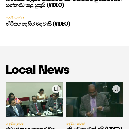
සන්නද්ධ කළ යුතුයි (VIDEO)
දේශීය පුවත්
නිරිතට අද සිට තද වැසි (VIDEO)
Local News
දේශීය පුවත්
දේශීය පුවත්