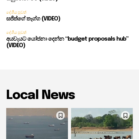
දේශීය පුවත්
සජිත්ගේ තෑග්ග (VIDEO)
දේශීය පුවත්
අයවැයට යෝජනා දෙන්න “budget proposals hub”
(VIDEO)
Local News