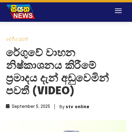
දේශීය පුවත්
රේගුවේ වාහන
නිෂ්කාශනය කිරීමේ
ප්‍රමාදය දැන් අඩුවෙමින්
පවතී (VIDEO)
By
stv online
September 5, 2025