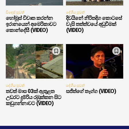
විදෙස් පුවත්
දේශීය පුවත්
හෝමූස් විවෘත කරන්න
දිවයිනේ නිරිතදිග කොටසේ
ඉරානයෙන් අමෙරිකාවට
වැසි තත්ත්වයේ අඩුවීමක්
කොන්දේසී (VIDEO)
(VIDEO)
දේශීය පුවත්
දේශීය පුවත්
තවත් මාස 03ක් ඇතුළත
සජිත්ගේ තෑග්ග (VIDEO)
උඩරට දුම්රිය රඹුක්කන සිට
කඩුගන්නාවට (VIDEO)