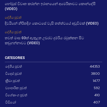
හෝමූස් විවෘත කරන්න ඉරානයෙන් අමෙරිකාවට කොන්දේසී
(VIDEO)
දේශීය පුවත්
දිවයිනේ නිරිතදිග කොටසේ වැසි තත්ත්වයේ අඩුවීමක් (VIDEO)
දේශීය පුවත්
තවත් මාස 03ක් ඇතුළත උඩරට දුම්රිය රඹුක්කන සිට
කඩුගන්නාවට (VIDEO)
CATEGORIES
දේශීය පුවත්
44353
විදෙස් පුවත්
3800
ක්‍රීඩා පුවත්
1477
ව්‍යාපාරික පුවත්
592
විශේෂාංග පුවත්
410
වීඩීයෝ
407