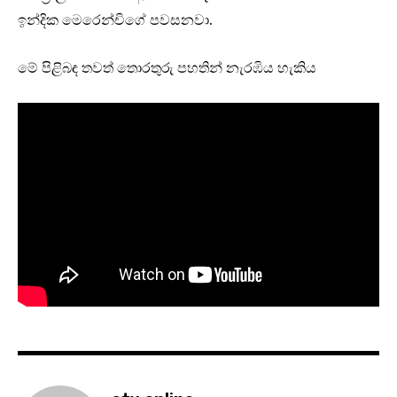
ඉන්දික මෙරෙන්චිගේ පවසනවා.
මේ පිළිබඳ තවත් තොරතුරු පහතින් නැරඹිය හැකිය