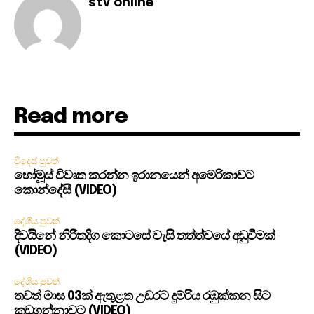
stv online
Read more
විදෙස් පුවත්
හෝමූස් විවෘත කරන්න ඉරානයෙන් අමෙරිකාවට
කොන්දේසී (VIDEO)
දේශීය පුවත්
දිවයිනේ නිරිතදිග කොටසේ වැසි තත්ත්වයේ අඩුවීමක්
(VIDEO)
දේශීය පුවත්
තවත් මාස 03ක් ඇතුළත උඩරට දුම්රිය රඹුක්කන සිට
කඩුගන්නාවට (VIDEO)