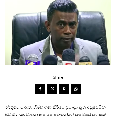
Share
රේගුවේ වාහන නිෂ්කාශන කිරීමේ ප්‍රමාදය දැන් අඩුවෙමින්
බව ශ්‍රී ලංකා වාහන ආනයනකරුවන්ගේ සංගමයේ සභාපති