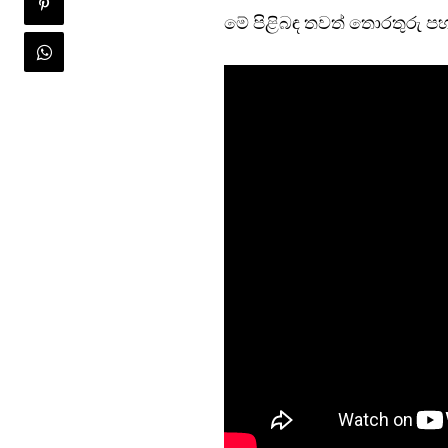
මේ පිළිබඳ තවත් තොරතුරු පහ