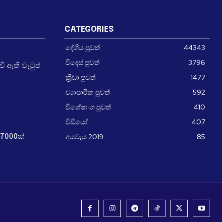
CATEGORIES
දේශීය පුවත්
44343
විදෙස් පුවත්
3796
 ඇති වැටුප්
ක්‍රීඩා පුවත්
1477
ව්‍යාපාරික පුවත්
592
විශේෂාංග පුවත්
410
වීඩීයෝ
407
අයවැය 2019
85
7000ක්