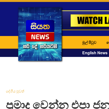
මුල් පිටුව
ද
English News
දේශීය පුවත්
ප්‍රමාද වෙන්න එපා ජනප