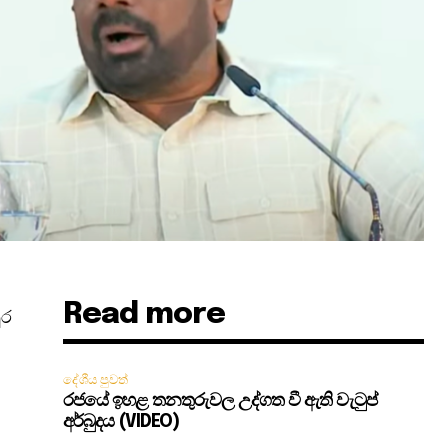
Read more
ුර
දේශීය පුවත්
රජයේ ඉහළ තනතුරුවල උද්ගත වී ඇති වැටුප්
අර්බුදය (VIDEO)