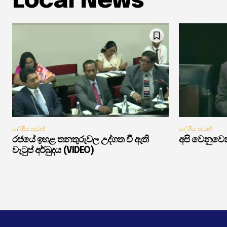
Local News
දේශීය පුවත්
දේශීය පුවත්
රජයේ ඉහළ තනතුරුවල උද්ගත වී ඇති
අපි වෙනුවෙන
වැටුප් අර්බුදය (VIDEO)