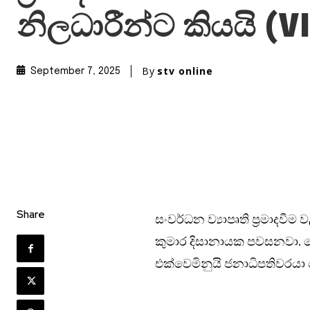
නිලධාරීන්ට කියයි (
By
stv online
September 7, 2025
Share
සංවර්ධන ව්‍යාපෘති ප්‍රමාදවී
කුමාර දිසානායක පවසනවා. මො
එක්වෙමිනුයි ජනාධිපතිවරයා 