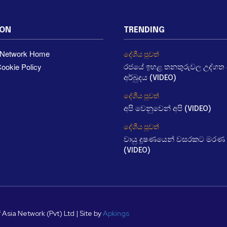
ION
TRENDING
a Network Home
දේශීය පුවත්
ookie Policy
රජයේ ඉහළ තනතුරුවල උද්ගත වී
අර්බුදය (VIDEO)
දේශීය පුවත්
අපි වෙනුවෙන් අපි (VIDEO)
දේශීය පුවත්
වායු දූෂණයෙන් වසරකට මරණ 
(VIDEO)
 Asia Network (Pvt) Ltd | Site by
Apkings