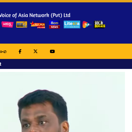
ාංග
t