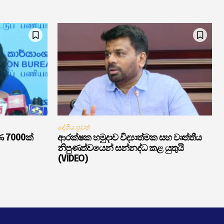
දේශීය පුවත්
ණ 7000ක්
ආරක්ෂක හමුදාව විද්‍යාත්මක සහ වෘත්තීය
නිපුණත්වයෙන් සන්නද්ධ කළ යුතුයි
(VIDEO)