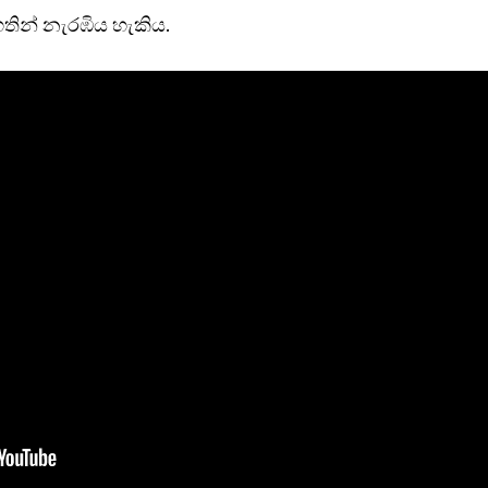
තින් නැරඹිය හැකිය.