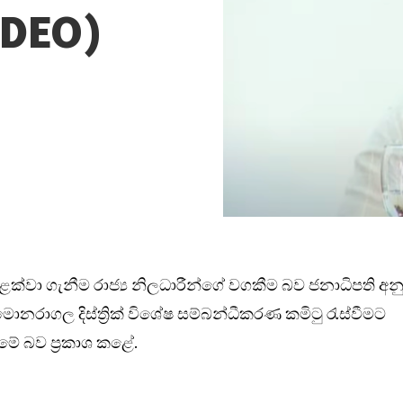
VIDEO)
ම වළක්වා ගැනීම රාජ්‍ය නිලධාරීන්ගේ වගකීම බව ජනාධිපති අන
නරාගල දිස්ත්‍රික් විශේෂ සම්බන්ධීකරණ කමිටු රැස්වීමට
මේ බව ප්‍රකාශ කළේ.