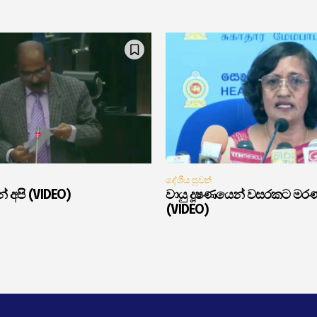
දේශීය පුවත්
් අපි (VIDEO)
වායු දූෂණයෙන් වසරකට මර
(VIDEO)