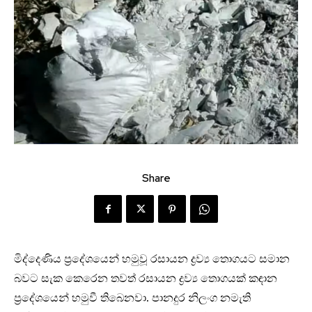
Share
මිද්දෙණිය ප්‍රදේශයෙන් හමුවූ රසායන ද්‍රව්‍ය තොගයට සමාන
බවට සැක කෙරෙන තවත් රසායන ද්‍රව්‍ය තොගයක් කඳාන
ප්‍රදේශයෙන් හමුවී තිබෙනවා. පානදුර නිලංග නමැති