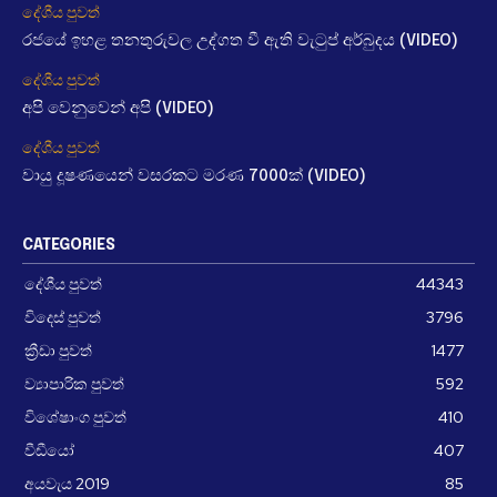
දේශීය පුවත්
රජයේ ඉහළ තනතුරුවල උද්ගත වී ඇති වැටුප් අර්බුදය (VIDEO)
දේශීය පුවත්
අපි වෙනුවෙන් අපි (VIDEO)
දේශීය පුවත්
වායු දූෂණයෙන් වසරකට මරණ 7000ක් (VIDEO)
CATEGORIES
දේශීය පුවත්
44343
විදෙස් පුවත්
3796
ක්‍රීඩා පුවත්
1477
ව්‍යාපාරික පුවත්
592
විශේෂාංග පුවත්
410
වීඩීයෝ
407
අයවැය 2019
85