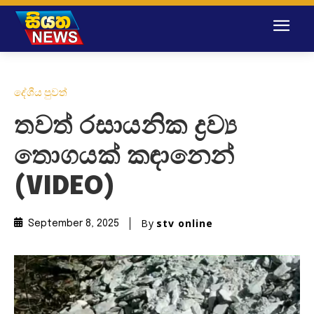
දේශීය පුවත්
තවත් රසායනික ද්‍රව්‍ය
තොගයක් කඳානෙන්
(VIDEO)
By
stv online
September 8, 2025