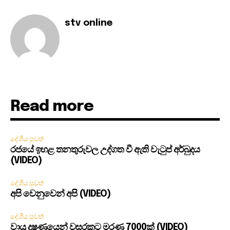
stv online
Read more
දේශීය පුවත්
රජයේ ඉහළ තනතුරුවල උද්ගත වී ඇති වැටුප් අර්බුදය
(VIDEO)
දේශීය පුවත්
අපි වෙනුවෙන් අපි (VIDEO)
දේශීය පුවත්
වායු දූෂණයෙන් වසරකට මරණ 7000ක් (VIDEO)