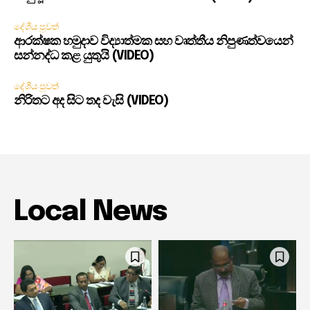
දේශීය පුවත්
ආරක්ෂක හමුදාව විද්‍යාත්මක සහ වෘත්තීය නිපුණත්වයෙන්
සන්නද්ධ කළ යුතුයි (VIDEO)
දේශීය පුවත්
නිරිතට අද සිට තද වැසි (VIDEO)
Local News