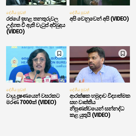
දේශීය පුවත්
දේශීය පුවත්
රජයේ ඉහළ තනතුරුවල
අපි වෙනුවෙන් අපි (VIDEO)
උද්ගත වී ඇති වැටුප් අර්බුදය
(VIDEO)
දේශීය පුවත්
දේශීය පුවත්
වායු දූෂණයෙන් වසරකට
ආරක්ෂක හමුදාව විද්‍යාත්මක
මරණ 7000ක් (VIDEO)
සහ වෘත්තීය
නිපුණත්වයෙන් සන්නද්ධ
කළ යුතුයි (VIDEO)