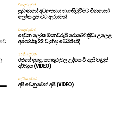
විදෙස් පුවත්
සුඩානයේ අධ්‍යාපනය නගාසිටුවීමට චීනයෙන්
ලෝක ප්‍රජාවට ඇරයුමක්
විදෙස් පුවත්
දෙවන ලෝක මානවරූපී රොබෝ ක්‍රීඩා උලෙළ
ුවේ
අගෝස්තු 22 වැනිදා බෙයිජිංහිදී
දේශීය පුවත්
ු
රජයේ ඉහළ තනතුරුවල උද්ගත වී ඇති වැටුප්
අර්බුදය (VIDEO)
දේශීය පුවත්
අපි වෙනුවෙන් අපි (VIDEO)