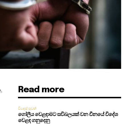
Read more
.
විදෙස් පුවත්
ගෝලීය වෙළඳාමට සවිබලයක් වන චීනයේ විදේශ
වෙළඳ ගනුදෙනු