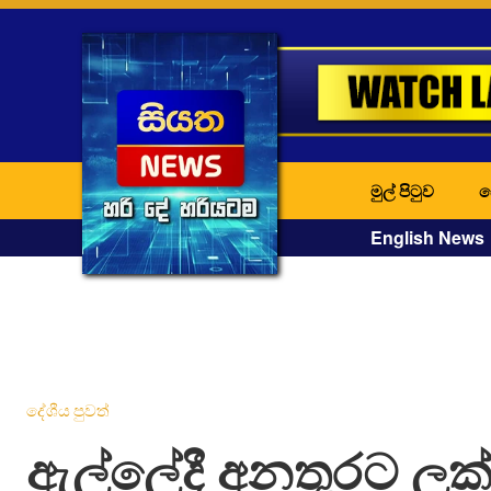
මුල් පිටුව
ද
English News
දේශීය පුවත්
ඇල්ලේදී අනතුරට ලක්ව