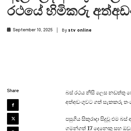
රථයේ හිමිකරු අත්අඩ
By
stv online
September 10, 2025
Share
බස් රථය නිසි ලෙස නඩත්තු
අත්අඩංගුවට ගත් සැකකරු තංගල
පසුගිය සිකුරාදා සිදුවූ එම 
ගමන්ගත් 17 දෙනෙකු සහ ඔවු