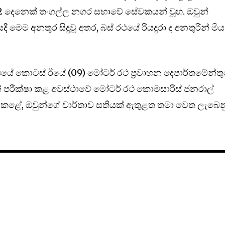
12 දෙනෙක් තංගල්ල නගර සභාවේ සේවකයන් වූහ. ඔවුන්
දී මෙම අනතුර සිදුවූ අතර, බස් රථයේ රියදුරා ද අනතුරින් මිය
ථයේ කොටස් ඊයේ (09) මෝටර් රථ ප්‍රවාහන දෙපාර්තමේන්ත
න් පරීක්ෂා කළ අවස්ථාවේ මෝටර් රථ කොමසාරිස් ජනරාල්
 කළේ, ඔවුන්ගේ වාර්තාව සතියක් ඇතුළත තමා වෙත ලැබෙන