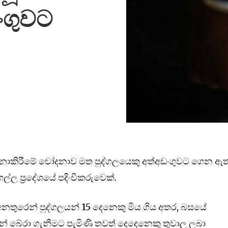
ංගුවට
 නොකිරීමේ චෝදනාව මත පුද්ගලයෙකු අත්අඩංගුවට ගෙන ඇත
්ල ප්‍රදේශයේ පදිංචිකරුවෙක්.
බස් අනතුරෙන් පුද්ගලයන් 15 දෙනෙකු මිය ගිය අතර, බසයේ
න් බේරා ගැනීමට පැමිණි තවත් දෙදෙනෙකු තුවාල ලබා