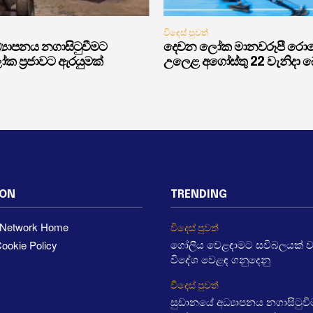
විදෙස් පුවත්
‍යාපනය නගාසිටුවීමට
දෙවන ලෝක මානවරූපී රොබෝ 
ක ප්‍රජාවට ඇරයුමක්
උලෙළ අගෝස්තු 22 වැනිදා බෙය
ION
TRENDING
a Network Home
විදෙස් පුවත්
ookie Policy
ගෝලීය වෙළඳාමට සවිබලයක් 
විදේශ වෙළඳ ගනුදෙනු
විදෙස් පුවත්
සුඩානයේ අධ්‍යාපනය නගාසිටුව