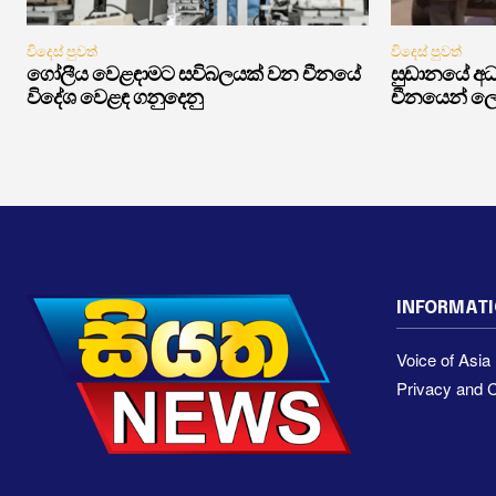
විදෙස් පුවත්
විදෙස් පුවත්
ගෝලීය වෙළඳාමට සවිබලයක් වන චීනයේ
සුඩානයේ අධ්
විදේශ වෙළඳ ගනුදෙනු
චීනයෙන් ලෝ
INFORMAT
Voice of Asi
Privacy and C