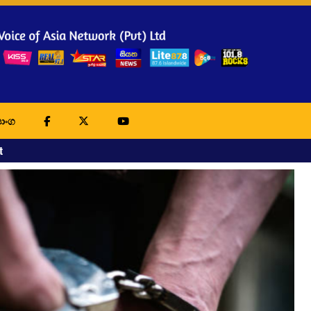
ාංග
t