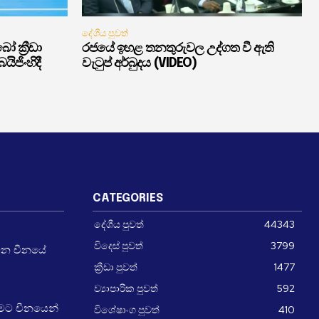
දේශීය පුවත්
ක්‍රීඩා
රජයේ ඉහළ තනතුරුවල උද්ගත වී ඇති
ිජිංහිදී
වැටුප් අර්බුදය (VIDEO)
CATEGORIES
දේශීය පුවත්
44343
විදෙස් පුවත්
3799
වන චීනයේ
ක්‍රීඩා පුවත්
1477
ව්‍යාපාරික පුවත්
592
ීමට චීනයෙන්
විශේෂාංග පුවත්
410