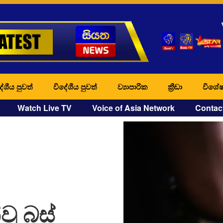
ේශීය පුවත්
විදේශීය පුවත්
ව්‍යාපාරික
ක්‍රීඩා
විශේෂ
Watch Live TV
Voice of Asia Network
Contac
ූ බස්