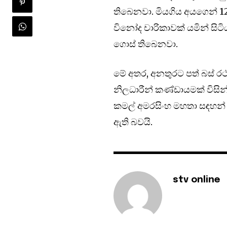
තිබෙනවා. මියගිය අයගෙන් 
විනෝද චාරිකාවක් යමින් සිටිය
ගොස් තිබෙනවා.
මේ අතර, අනතුරට පත් බස් ර
නිලධාරීන් කණ්ඩායමක් විසි
කමල් අමරසිංහ මහතා සඳහන්
ඇති බවයි.
stv online