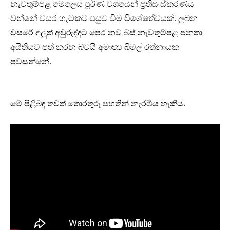
නැවතුම්පළ මෙලෙස පූර්ණ වශයෙන් ප්‍රතිසංස්කරණය
වන්නේ වසර හැටකට පසුව වීම විශේෂත්වයක්. ලබන
වසරේ අලුත් අවුරුද්දට පෙර නව බස් නැවතුම්පළ ජනතා
අයිතියට පත් කරන බවයි අමාත්‍ය බිමල් රත්නායක
පවසන්නේ.
මේ පිළිබඳ තවත් තොරතුරු පහතින් නැරඹිය හැකිය.