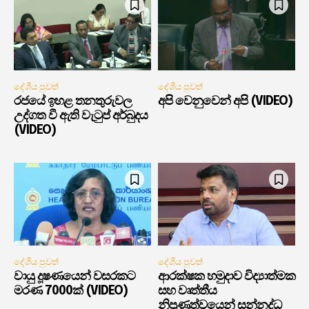
දේශීය පුවත්
දේශීය පුවත්
රජයේ ඉහළ තනතුරුවල
අපි වෙනුවෙන් අපි (VIDEO)
උද්ගත වී ඇති වැටුප් අර්බුදය
(VIDEO)
දේශීය පුවත්
දේශීය පුවත්
වායු දූෂණයෙන් වසරකට
ආරක්ෂක හමුදාව විද්‍යාත්මක
මරණ 7000ක් (VIDEO)
සහ වෘත්තීය
නිපුණත්වයෙන් සන්නද්ධ