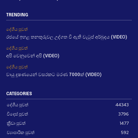
TRENDING
දේශීය පුවත්
රජයේ ඉහළ තනතුරුවල උද්ගත වී ඇති වැටුප් අර්බුදය (VIDEO)
දේශීය පුවත්
අපි වෙනුවෙන් අපි (VIDEO)
දේශීය පුවත්
වායු දූෂණයෙන් වසරකට මරණ 7000ක් (VIDEO)
CATEGORIES
දේශීය පුවත්
44343
විදෙස් පුවත්
3796
ක්‍රීඩා පුවත්
1477
ව්‍යාපාරික පුවත්
592