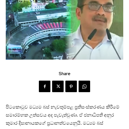
Share
පිටකොටුව මධ්‍යම බස් නැවතුම්පළ ප්‍රතිසංස්කරණය කිරීමේ
සමාරම්භක උත්සවය අද පැවැත්වුණා. ඒ ජනාධිපති අනුර
කුමාර දිසානායකගේ ප්‍රධානත්වයෙනුයි. මධ්‍යම බස්