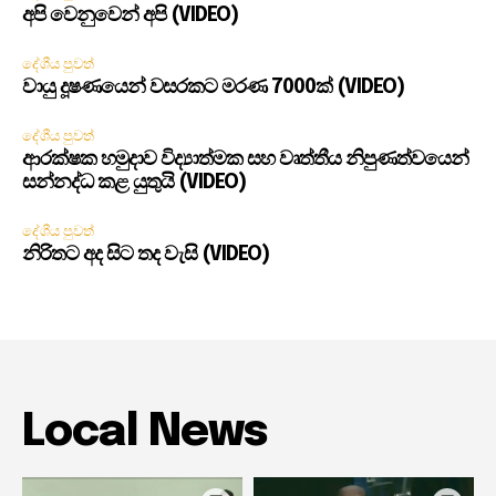
අපි වෙනුවෙන් අපි (VIDEO)
දේශීය පුවත්
වායු දූෂණයෙන් වසරකට මරණ 7000ක් (VIDEO)
දේශීය පුවත්
ආරක්ෂක හමුදාව විද්‍යාත්මක සහ වෘත්තීය නිපුණත්වයෙන්
සන්නද්ධ කළ යුතුයි (VIDEO)
දේශීය පුවත්
නිරිතට අද සිට තද වැසි (VIDEO)
Local News