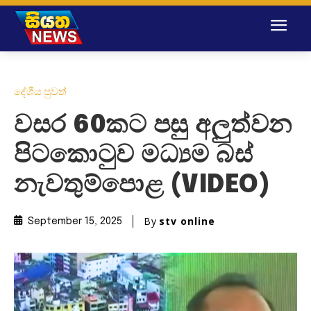
දේශීය පුවත්
වසර 60කට පසු අලුත්වන
පිටකොටුව මධ්‍යම බස්
නැවතුම්පොළ (VIDEO)
By
stv online
September 15, 2025