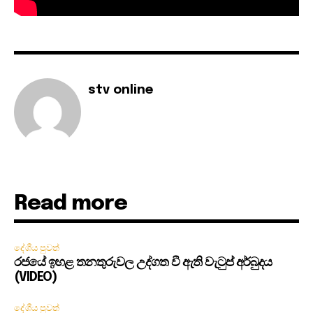
stv online
Read more
දේශීය පුවත්
රජයේ ඉහළ තනතුරුවල උද්ගත වී ඇති වැටුප් අර්බුදය
(VIDEO)
දේශීය පුවත්