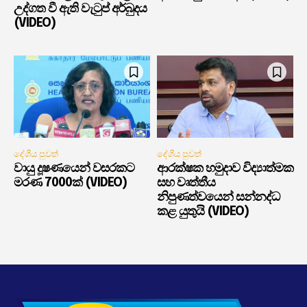
උද්ගත වී ඇති වැටුප් අර්බුදය
(VIDEO)
දේශීය පුවත්
දේශීය පුවත්
වායු දූෂණයෙන් වසරකට
ආරක්ෂක හමුදාව විද්‍යාත්මක
මරණ 7000ක් (VIDEO)
සහ වෘත්තීය
නිපුණත්වයෙන් සන්නද්ධ
කළ යුතුයි (VIDEO)