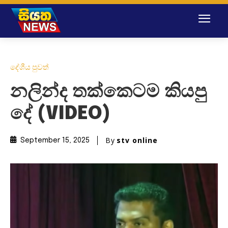
දේශීය පුවත්
නලින්ද තක්කෙටම කියපු
දේ (VIDEO)
By
stv online
September 15, 2025