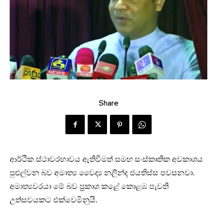
Share
ආර්ථික ස්ථාවරභාවය ඇතිවීමත් සමඟ සංස්කෘතික අවකාශය
පුළුල්වන බව අමාත්‍ය වෛද්‍ය නලින්ද ජයතිස්ස පවසනවා.
අමාත්‍යවරයා මේ බව ප්‍රකාශ කළේ කොළඹ පැවති
උත්සවයකට එක්වෙමිනුයි.