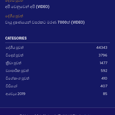
දේශීය පුවත්
අපි වෙනුවෙන් අපි (VIDEO)
දේශීය පුවත්
වායු දූෂණයෙන් වසරකට මරණ 7000ක් (VIDEO)
CATEGORIES
දේශීය පුවත්
44343
විදෙස් පුවත්
3796
ක්‍රීඩා පුවත්
1477
ව්‍යාපාරික පුවත්
592
විශේෂාංග පුවත්
410
වීඩීයෝ
407
අයවැය 2019
85