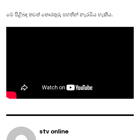
මේ පිළිබඳ තවත් තොරතුරු පහතින් නැරඹිය හැකිය.
stv online