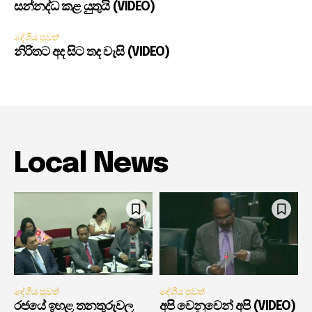
සන්නද්ධ කළ යුතුයි (VIDEO)
දේශීය පුවත්
නිරිතට අද සිට තද වැසි (VIDEO)
Local News
දේශීය පුවත්
දේශීය පුවත්
රජයේ ඉහළ තනතුරුවල
අපි වෙනුවෙන් අපි (VIDEO)