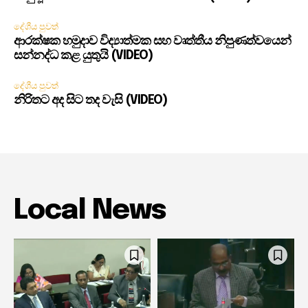
දේශීය පුවත්
ආරක්ෂක හමුදාව විද්‍යාත්මක සහ වෘත්තීය නිපුණත්වයෙන්
සන්නද්ධ කළ යුතුයි (VIDEO)
දේශීය පුවත්
නිරිතට අද සිට තද වැසි (VIDEO)
Local News