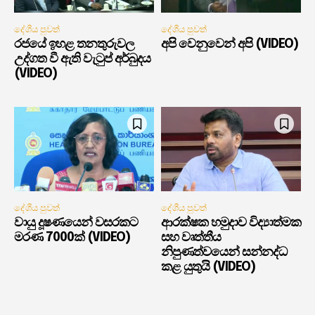
දේශීය පුවත්
දේශීය පුවත්
රජයේ ඉහළ තනතුරුවල
අපි වෙනුවෙන් අපි (VIDEO)
උද්ගත වී ඇති වැටුප් අර්බුදය
(VIDEO)
දේශීය පුවත්
දේශීය පුවත්
වායු දූෂණයෙන් වසරකට
ආරක්ෂක හමුදාව විද්‍යාත්මක
මරණ 7000ක් (VIDEO)
සහ වෘත්තීය
නිපුණත්වයෙන් සන්නද්ධ
කළ යුතුයි (VIDEO)