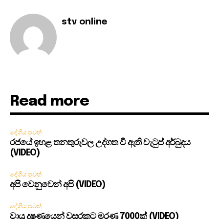
stv online
Read more
දේශීය පුවත්
රජයේ ඉහළ තනතුරුවල උද්ගත වී ඇති වැටුප් අර්බුදය
(VIDEO)
දේශීය පුවත්
අපි වෙනුවෙන් අපි (VIDEO)
දේශීය පුවත්
වායු දූෂණයෙන් වසරකට මරණ 7000ක් (VIDEO)