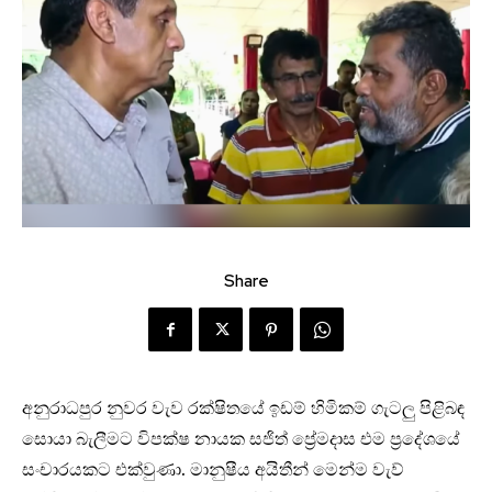
Share
අනුරාධපුර නුවර වැව රක්ෂිතයේ ඉඩම් හිමිකම් ගැටලු පිළිබඳ
සොයා බැලීමට විපක්ෂ නායක සජිත් ප්‍රේමදාස එම ප්‍රදේශයේ
සංචාරයකට එක්වුණා. මානුෂීය අයිතීන් මෙන්ම වැව්