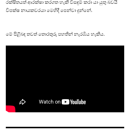
රක්ෂිතයත් ආරක්ෂා කරගත හැකි විසඳුම් කරා යා යුතු බවයි
විපක්ෂ නායකවරයා මෙහිදී පෙන්වා දුන්නේ.
මේ පිළිබඳ තවත් තොරතුරු පහතින් නැරඹිය හැකිය.