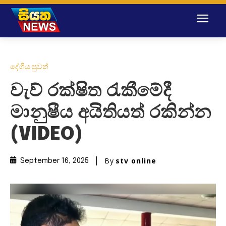
දේශීය පුවත්
වැව් රක්ෂිත රැකීමේදී
මානුෂීය අයිතියත් රකින්න
(VIDEO)
By
stv online
September 16, 2025