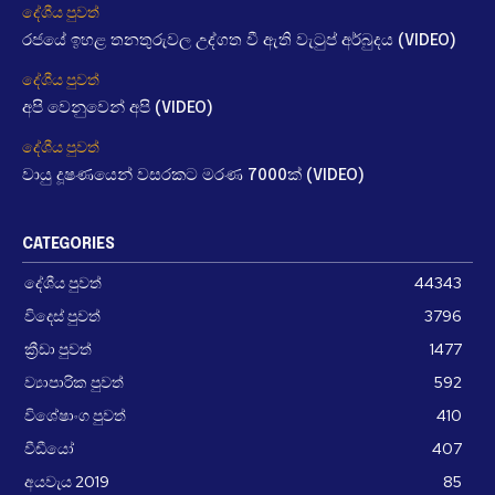
දේශීය පුවත්
රජයේ ඉහළ තනතුරුවල උද්ගත වී ඇති වැටුප් අර්බුදය (VIDEO)
දේශීය පුවත්
අපි වෙනුවෙන් අපි (VIDEO)
දේශීය පුවත්
වායු දූෂණයෙන් වසරකට මරණ 7000ක් (VIDEO)
CATEGORIES
දේශීය පුවත්
44343
විදෙස් පුවත්
3796
ක්‍රීඩා පුවත්
1477
ව්‍යාපාරික පුවත්
592
විශේෂාංග පුවත්
410
වීඩීයෝ
407
අයවැය 2019
85