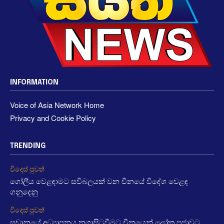
INFORMATION
Voice of Asia Network Home
Privacy and Cookie Policy
TRENDING
විදෙස් පුවත්
ගෝලීය වෙළඳාමට සවිබලයක් වන චීනයේ විදේශ වෙළඳ
ගනුදෙනු
විදෙස් පුවත්
සුඩානයේ අධ්‍යාපනය නගාසිටුවීමට චීනයෙන් ලෝක ප්‍රජාවට