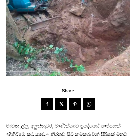
Share
මාවනැල්ල, අලුත්නුවර, මාණික්කාව ප්‍රදේශයේ තාප්පයක්
ඉදිකිරීමේ කටයුතුවල නිරතව සිටි කම්කරුවන් පිරිසක් මතට