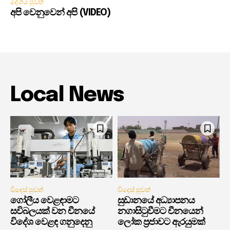
දේශීය පුවත්
අපි වෙනුවෙන් අපි (VIDEO)
Local News
විදෙස් පුවත්
විදෙස් පුවත්
ගෝලීය වෙළඳාමට
සුඩානයේ අධ්‍යාපනය
සවිබලයක් වන චීනයේ
නගාසිටුවීමට චීනයෙන්
විදේශ වෙළඳ ගනුදෙනු
ලෝක ප්‍රජාවට ඇරයුමක්