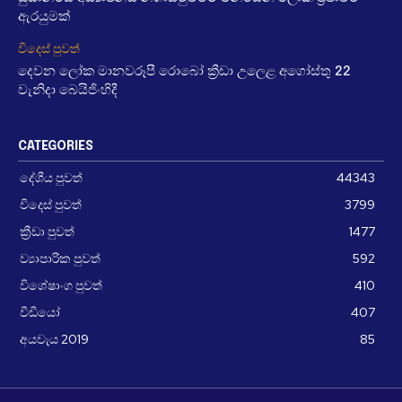
ඇරයුමක්
විදෙස් පුවත්
දෙවන ලෝක මානවරූපී රොබෝ ක්‍රීඩා උලෙළ අගෝස්තු 22
වැනිදා බෙයිජිංහිදී
CATEGORIES
දේශීය පුවත්
44343
විදෙස් පුවත්
3799
ක්‍රීඩා පුවත්
1477
ව්‍යාපාරික පුවත්
592
විශේෂාංග පුවත්
410
වීඩීයෝ
407
අයවැය 2019
85