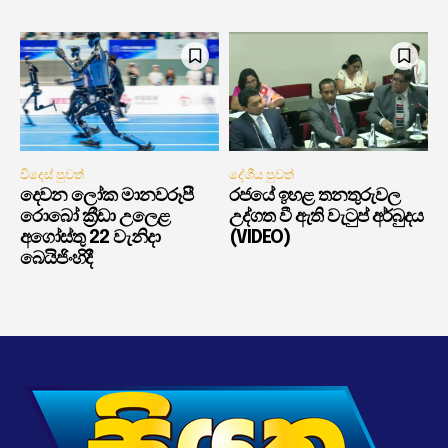
විදෙස් පුවත්
දේශීය පුවත්
දෙවන ලෝක මානවරූපී
රජයේ ඉහළ තනතුරුවල
රොබෝ ක්‍රීඩා උලෙළ
උද්ගත වී ඇති වැටුප් අර්බුදය
අගෝස්තු 22 වැනිදා
(VIDEO)
බෙයිජිංහිදී