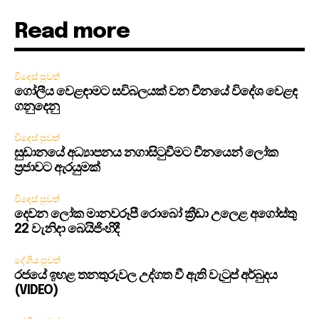
Read more
විදෙස් පුවත්
ගෝලීය වෙළඳාමට සවිබලයක් වන චීනයේ විදේශ වෙළඳ
ගනුදෙනු
විදෙස් පුවත්
සුඩානයේ අධ්‍යාපනය නගාසිටුවීමට චීනයෙන් ලෝක
ප්‍රජාවට ඇරයුමක්
විදෙස් පුවත්
දෙවන ලෝක මානවරූපී රොබෝ ක්‍රීඩා උලෙළ අගෝස්තු
22 වැනිදා බෙයිජිංහිදී
දේශීය පුවත්
රජයේ ඉහළ තනතුරුවල උද්ගත වී ඇති වැටුප් අර්බුදය
(VIDEO)