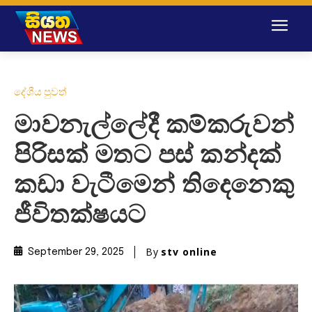
දේශීය පුවත්
මාවනැල්ලේදී කම්කරුවන්
පිරිසක් මතට පස් කන්දක්
කඩා වැටීමෙන් තිදෙනෙකු
ජීවිතක්ෂයට
By
stv online
September 29, 2025