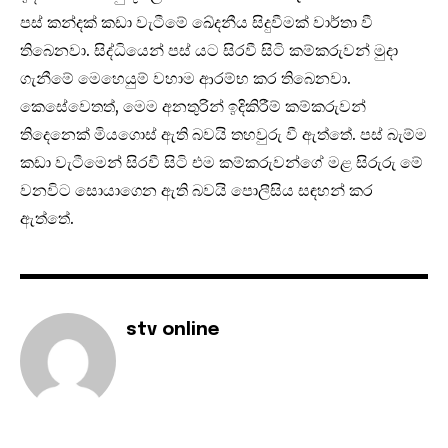
පස් කන්දක් කඩා වැටීමේ ඛේදනීය සිදුවීමක් වාර්තා වී
තිබෙනවා. සිද්ධියෙන් පස් යට සිරවී සිටි කම්කරුවන් මුදා
ගැනීමේ මෙහෙයුම් වහාම ආරම්භ කර තිබෙනවා.
කෙසේවෙතත්, මෙම අනතුරින් ඉදිකිරීම් කම්කරුවන්
තිදෙනෙක් මියගොස් ඇති බවයි තහවුරු වී ඇත්තේ. පස් බැම්ම
කඩා වැටීමෙන් සිරවී සිටි එම කම්කරුවන්ගේ මළ සිරුරු මේ
වනවිට සොයාගෙන ඇති බවයි පොලීසිය සඳහන් කර
ඇත්තේ.
stv online