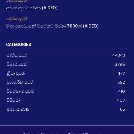
දේශීය පුවත්
අපි වෙනුවෙන් අපි (VIDEO)
දේශීය පුවත්
වායු දූෂණයෙන් වසරකට මරණ 7000ක් (VIDEO)
CATEGORIES
දේශීය පුවත්
44343
විදෙස් පුවත්
3796
ක්‍රීඩා පුවත්
1477
ව්‍යාපාරික පුවත්
592
විශේෂාංග පුවත්
410
වීඩීයෝ
407
අයවැය 2019
85