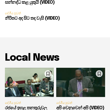
සන්නද්ධ කළ යුතුයි (VIDEO)
දේශීය පුවත්
නිරිතට අද සිට තද වැසි (VIDEO)
Local News
දේශීය පුවත්
දේශීය පුවත්
රජයේ ඉහළ තනතුරුවල
අපි වෙනුවෙන් අපි (VIDEO)