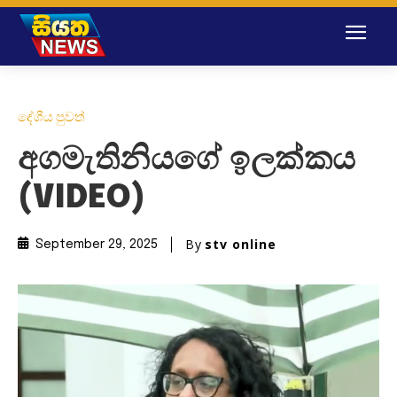
දේශීය පුවත්
අගමැතිනියගේ ඉලක්කය
(VIDEO)
By
stv online
September 29, 2025