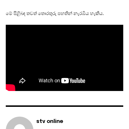
මේ පිළිබඳ තවත් තොරතුරු පහතින් නැරඹිය හැකිය.
stv online