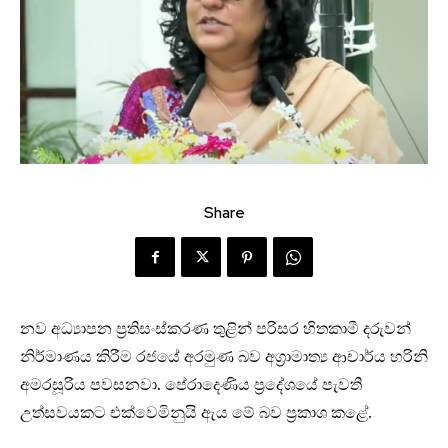
Share
නව අධ්‍යාපන ප්‍රතිසංස්කරණ තුළින් පරිසර හිතකාමී දරුවන්
නිර්මාණය කිරීම රජයේ අරමුණ බව අග්‍රාමාත්‍ය ආචාර්ය හරිනි
අමරසූරිය පවසනවා. පේරාදෙණිය ප්‍රදේශයේ පැවති
උත්සවයකට එක්වෙමිනුයි ඇය මේ බව ප්‍රකාශ කළේ.