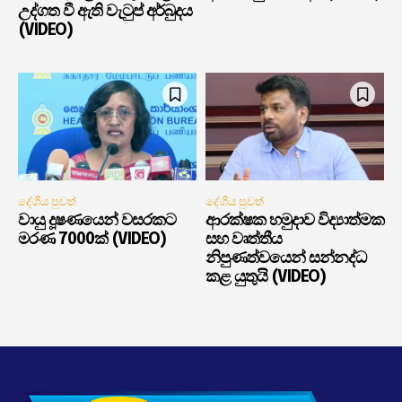
උද්ගත වී ඇති වැටුප් අර්බුදය
(VIDEO)
දේශීය පුවත්
දේශීය පුවත්
වායු දූෂණයෙන් වසරකට
ආරක්ෂක හමුදාව විද්‍යාත්මක
මරණ 7000ක් (VIDEO)
සහ වෘත්තීය
නිපුණත්වයෙන් සන්නද්ධ
කළ යුතුයි (VIDEO)