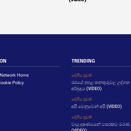
ION
TRENDING
a Network Home
දේශීය පුවත්
ookie Policy
රජයේ ඉහළ තනතුරුවල උද්ගත වී
අර්බුදය (VIDEO)
දේශීය පුවත්
අපි වෙනුවෙන් අපි (VIDEO)
දේශීය පුවත්
වායු දූෂණයෙන් වසරකට මරණ 
(VIDEO)