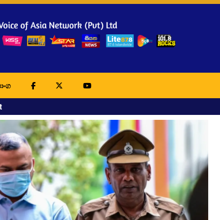
ාංග
t