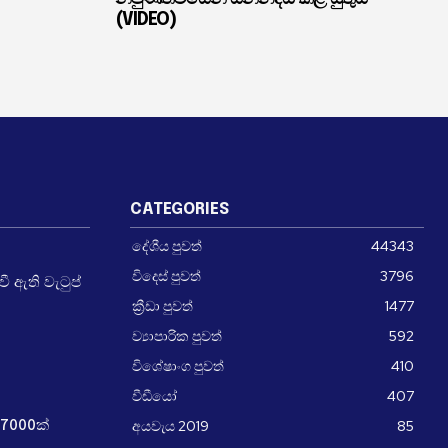
(VIDEO)
CATEGORIES
දේශීය පුවත්
44343
විදෙස් පුවත්
3796
 ඇති වැටුප්
ක්‍රීඩා පුවත්
1477
ව්‍යාපාරික පුවත්
592
විශේෂාංග පුවත්
410
වීඩීයෝ
407
අයවැය 2019
85
7000ක්