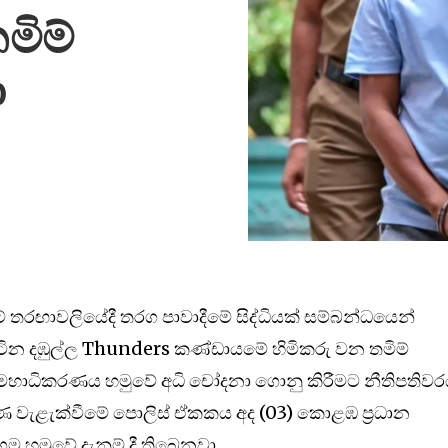
මිම්
ා
කට් තරඟාවලියේදී තරග පාවාදීමේ සිද්ධියක් සම්බන්ධයෙන්
ින දඹුල්ල Thunders කණ්ඩායමේ හිමිකරු වන තමිම්
 මහාධිකරණය හමුවේ අධි චෝදනා ගොනු කිරීමට නීතිපතිවර
ූෂණ වැළැක්වීමේ පොලිස් ඒකකය අද (03) කොළඹ ප්‍රධාන
ගම හමුවේ දැනුම් දී තිබෙනවා.