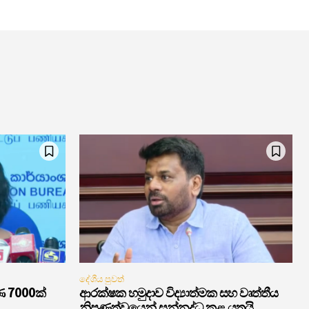
දේශීය පුවත්
ණ 7000ක්
ආරක්ෂක හමුදාව විද්‍යාත්මක සහ වෘත්තීය
නිපුණත්වයෙන් සන්නද්ධ කළ යුතුයි