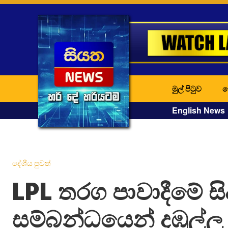
මුල් පිටුව
ද
English News
දේශීය පුවත්
LPL තරග පාවාදීමේ සිද
සම්බන්ධයෙන් දඹුල්ල