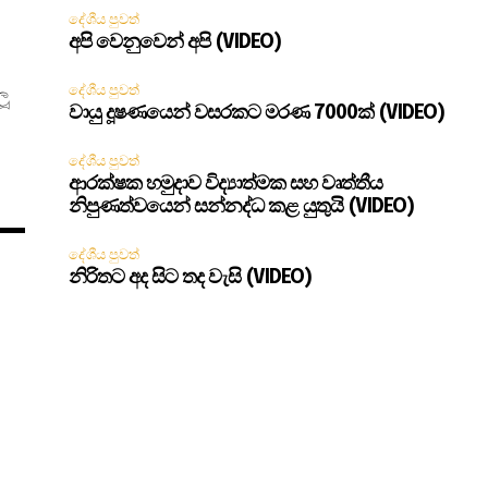
දේශීය පුවත්
අපි වෙනුවෙන් අපි (VIDEO)
දේශීය පුවත්
ූ
වායු දූෂණයෙන් වසරකට මරණ 7000ක් (VIDEO)
දේශීය පුවත්
ආරක්ෂක හමුදාව විද්‍යාත්මක සහ වෘත්තීය
නිපුණත්වයෙන් සන්නද්ධ කළ යුතුයි (VIDEO)
දේශීය පුවත්
නිරිතට අද සිට තද වැසි (VIDEO)