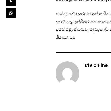
බංග්ලාදේශ සම්භවයක් සහිත බ්‍ර
දූෂණ වැළැක්වීමේ පනත යටත
මහේස්ත්‍රාත්වරයා, දෙසැම්
තිබෙනවා.
stv online