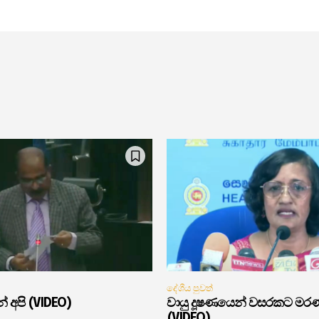
දේශීය පුවත්
් අපි (VIDEO)
වායු දූෂණයෙන් වසරකට මර
(VIDEO)