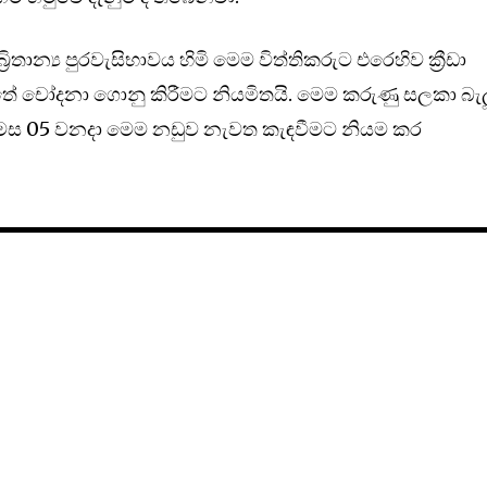
ිතාන්‍ය පුරවැසිභාවය හිමි මෙම විත්තිකරුට එරෙහිව ක්‍රීඩා
ේ චෝදනා ගොනු කිරීමට නියමිතයි. මෙම කරුණු සලකා බැල
බර් මස 05 වනදා මෙම නඩුව නැවත කැඳවීමට නියම කර