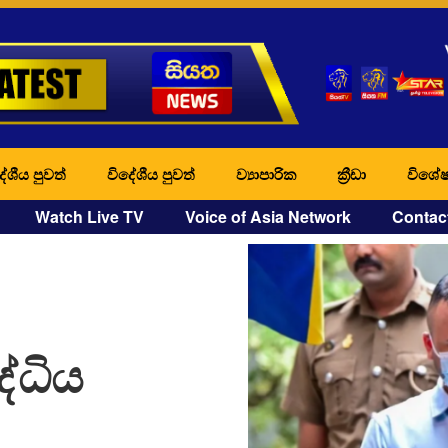
ේශීය පුවත්
විදේශීය පුවත්
ව්‍යාපාරික
ක්‍රීඩා
විශේෂ
Watch Live TV
Voice of Asia Network
Contac
්ධිය