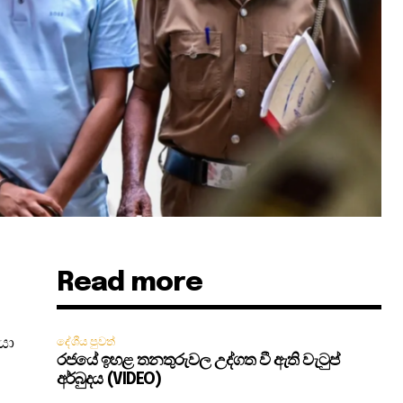
Read more
යා
දේශීය පුවත්
රජයේ ඉහළ තනතුරුවල උද්ගත වී ඇති වැටුප්
අර්බුදය (VIDEO)