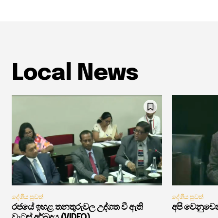
Local News
දේශීය පුවත්
දේශීය පුවත්
රජයේ ඉහළ තනතුරුවල උද්ගත වී ඇති
අපි වෙනුවෙන
වැටුප් අර්බුදය (VIDEO)