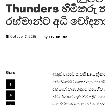
Thunders හිමිකරු ත
රහ්මාන්ට අධි චෝදන
By
stv online
October 3, 2025
Share
ඉකුත් වසරේ පැවති LPL ක්‍රි
අත්අඩංගුවට ගෙන ඇප මත සිට
රහ්මාන් නමැත්තාට එරෙහිව
තීරණය කර ඇති බව ක්‍රීඩා ද
මහේස්ත්‍රාත් අසංක එස් බෝදර