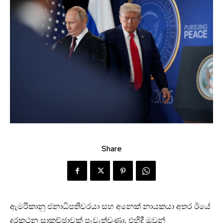
Share
ඇමරිකානු ජනාධිපතිවරයා සහ අනෙක් නායකයා අතර ඊයේ
දුරකථන සාකච්ඡාවක් පැවැත්වුණා. එහිදී ඔවුන්