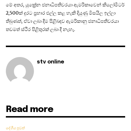
මේ අතර, යුක්‍රේන ජනාධිපතිවරයා ඇමරිකාවෙන් කිලෝමීටර්
2,500ක් දුරට ප්‍රහාර එල්ල කළ හැකි දියුණු මිසයිල ඉල්ලා
තිබුණත්, ඒවා ලබා දීම පිළිබඳව ඇමරිකානු ජනාධිපතිවරයා
තවමත් ස්ථිර පිළිතුරක් ලබා දී නැහැ.
stv online
Read more
දේශීය පුවත්