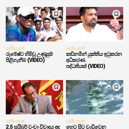
දේශීය පුවත්
දේශීය පුවත්
රුමේෂ්ට හිමිවූ උණුසුම්
කඩිනමින් යුක්තිය ඉටුකරන
පිළිගැනීම (VIDEO)
අධිකරණ
පද්ධතියක් (VIDEO)
දේශීය පුවත්
දේශීය පුවත්
2.5 සයිබර් වංචා විවාදය අද
හෙට සිට වැඩිවෙන