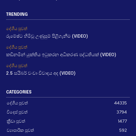
TRENDING
දේශීය පුවත්
රුමේෂ්ට හිමිවූ උණුසුම් පිළිගැනීම (VIDEO)
දේශීය පුවත්
කඩිනමින් යුක්තිය ඉටුකරන අධිකරණ පද්ධතියක් (VIDEO)
දේශීය පුවත්
2.5 සයිබර් වංචා විවාදය අද (VIDEO)
CATEGORIES
දේශීය පුවත්
44335
විදෙස් පුවත්
3794
ක්‍රීඩා පුවත්
1477
ව්‍යාපාරික පුවත්
592