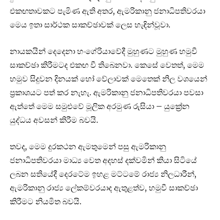
එකඟතාවකට පැමිණ ඇති අතර, ඇමරිකානු ජනාධිපතිවරයා
මෙය ඉතා සාර්ථක සාකච්ඡාවක් ලෙස හැඳින්වූවා.
නායකයින් දෙදෙනා හංගේරියාවේදී මුහුණට මුහුණ හමුවී
සාකච්ඡා කිරීමටද එකඟ වී තිබෙනවා. කෙසේ වෙතත්, මෙම
හමුව සිදුවන දිනයක් හෝ වේලාවක් මෙතෙක් නිල වශයෙන්
ප්‍රකාශයට පත් කර නැහැ. ඇමරිකානු ජනාධිපතිවරයා පවසා
ඇත්තේ මෙම සමුළුවේ මූලික අරමුණ රුසියා – යුක්‍රේන
යුද්ධය අවසන් කිරීම බවයි.
තවද, මෙම දුරකථන ඇමතුමෙන් පසු ඇමරිකානු
ජනාධිපතිවරයා මාධ්‍ය වෙත අදහස් දක්වමින් කියා සිටියේ
ලබන සතියේදී දෙරටේම ඉහළ මට්ටමේ රාජ්‍ය නිලධාරීන්,
ඇමරිකානු රාජ්‍ය ලේකම්වරයාද ඇතුළත්ව, හමුවී සාකච්ඡා
කිරීමට නියමිත බවයි.