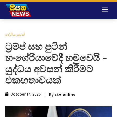
දේශීය පුවත්
ට්‍රම්ප් සහ පුටින්
හංගේරියාවේදී හමුවෙයි –
යුද්ධය අවසන් කිරීමට
එකඟතාවයක්
By
stv online
October 17, 2025