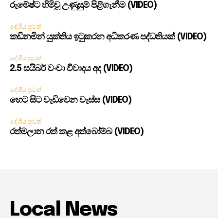
රුමේෂ්ට හිමිවූ උණුසුම් පිළිගැනීම (VIDEO)
දේශීය පුවත්
කඩිනමින් යුක්තිය ඉටුකරන අධිකරණ පද්ධතියක් (VIDEO)
දේශීය පුවත්
2.5 සයිබර් වංචා විවාදය අද (VIDEO)
දේශීය පුවත්
හෙට සිට වැඩිවෙන වැස්ස (VIDEO)
දේශීය පුවත්
රත්මලාන රත් කළ අත්බෝම්බ (VIDEO)
Local News