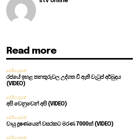
stv online
Read more
දේශීය පුවත්
රජයේ ඉහළ තනතුරුවල උද්ගත වී ඇති වැටුප් අර්බුදය
(VIDEO)
දේශීය පුවත්
අපි වෙනුවෙන් අපි (VIDEO)
දේශීය පුවත්
වායු දූෂණයෙන් වසරකට මරණ 7000ක් (VIDEO)
දේශීය පුවත්