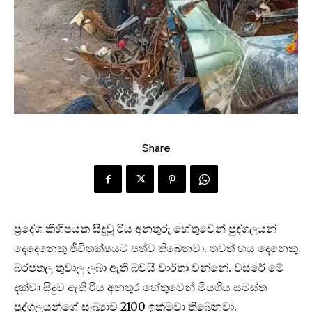
Share
ප්‍රදේශ කිහිපයක සිදුවූ රිය අනතුරු හේතුවෙන් පුද්ගලයන්
දෙදෙනෙකු ජීවිතක්ෂයට පත්ව තිබෙනවා. තවත් හය දෙනෙකු
බරපතල තුවාල ලබා ඇති බවයි වාර්තා වන්නේ. වසරේ මේ
දක්වා සිදුව ඇති රිය අනතුර හේතුවෙන් මියගිය සමස්ත
පුද්ගලයන්ගේ සංඛ්‍යාව 2100 ඉක්මවා තිබෙනවා.