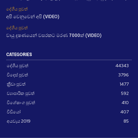
දේශීය පුවත්
අපි වෙනුවෙන් අපි (VIDEO)
දේශීය පුවත්
වායු දූෂණයෙන් වසරකට මරණ 7000ක් (VIDEO)
CATEGORIES
දේශීය පුවත්
44343
විදෙස් පුවත්
3796
ක්‍රීඩා පුවත්
1477
ව්‍යාපාරික පුවත්
592
විශේෂාංග පුවත්
410
වීඩීයෝ
407
අයවැය 2019
85