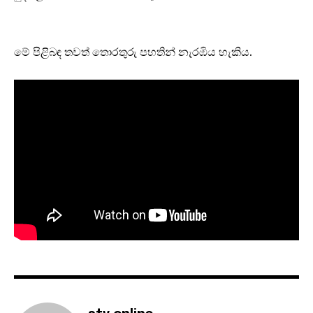
මේ පිළිබඳ තවත් තොරතුරු පහතින් නැරඹිය හැකිය.