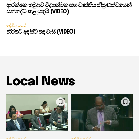
ආරක්ෂක හමුදාව විද්‍යාත්මක සහ වෘත්තීය නිපුණත්වයෙන්
සන්නද්ධ කළ යුතුයි (VIDEO)
දේශීය පුවත්
නිරිතට අද සිට තද වැසි (VIDEO)
Local News
දේශීය පුවත්
දේශීය පුවත්