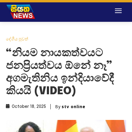
දේශීය පුවත්
“නියම නායකත්වයට
ජනප්‍රියත්වය ඕනේ නෑ”
අගමැතිනිය ඉන්දියාවේදී
කියයි (VIDEO)
By
stv online
October 18, 2025