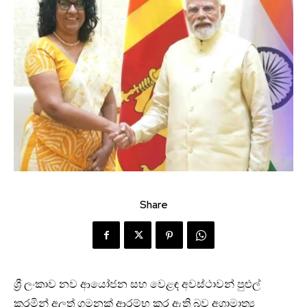
Share
ශ්‍රී ලංකාව නව ආයෝජන සහ වෙළඳ අවස්ථාවන් පුළුල්
කරමින් අලුත් ගමනක් ආරම්භ කර ඇති බව අග්‍රාමාත්‍ය