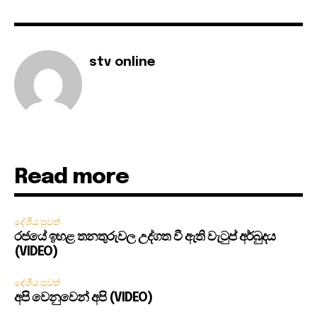
stv online
Read more
දේශීය පුවත්
රජයේ ඉහළ තනතුරුවල උද්ගත වී ඇති වැටුප් අර්බුදය
(VIDEO)
දේශීය පුවත්
අපි වෙනුවෙන් අපි (VIDEO)