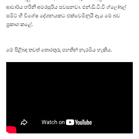
ආචාර්ය හරිනි අමරසූරිය පවසනවා. එන්.ඩී.ටී.වී ග්ලෝබල්
සමිට් හි විශේෂ දේශනයකට එක්වෙමිනුයි ඇය මේ බව
ප්‍රකාශ කළේ.
මේ පිළිබඳ තවත් තොරතුරු පහතින් නැරඹිය හැකිය.