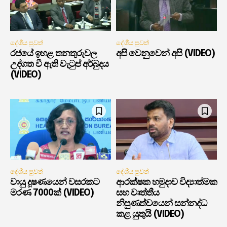
දේශීය පුවත්
දේශීය පුවත්
රජයේ ඉහළ තනතුරුවල
අපි වෙනුවෙන් අපි (VIDEO)
උද්ගත වී ඇති වැටුප් අර්බුදය
(VIDEO)
දේශීය පුවත්
දේශීය පුවත්
වායු දූෂණයෙන් වසරකට
ආරක්ෂක හමුදාව විද්‍යාත්මක
මරණ 7000ක් (VIDEO)
සහ වෘත්තීය
නිපුණත්වයෙන් සන්නද්ධ
කළ යුතුයි (VIDEO)