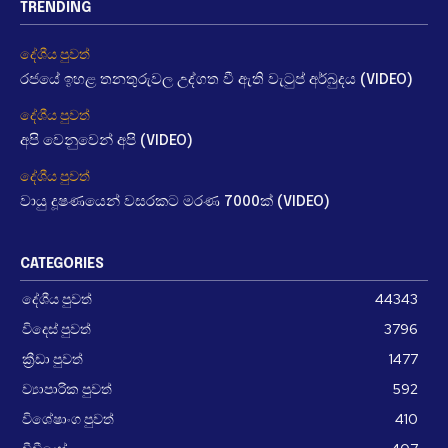
TRENDING
දේශීය පුවත්
රජයේ ඉහළ තනතුරුවල උද්ගත වී ඇති වැටුප් අර්බුදය (VIDEO)
දේශීය පුවත්
අපි වෙනුවෙන් අපි (VIDEO)
දේශීය පුවත්
වායු දූෂණයෙන් වසරකට මරණ 7000ක් (VIDEO)
CATEGORIES
දේශීය පුවත්
44343
විදෙස් පුවත්
3796
ක්‍රීඩා පුවත්
1477
ව්‍යාපාරික පුවත්
592
විශේෂාංග පුවත්
410