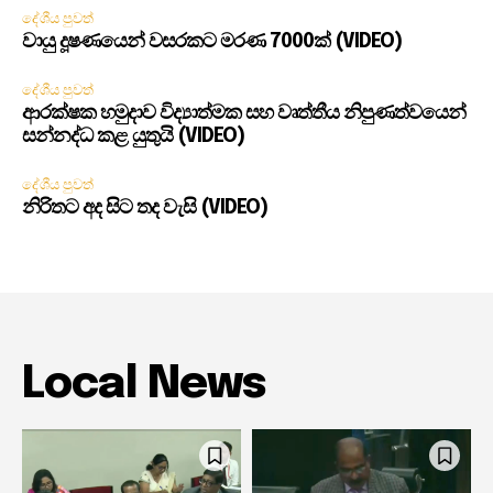
දේශීය පුවත්
වායු දූෂණයෙන් වසරකට මරණ 7000ක් (VIDEO)
දේශීය පුවත්
ආරක්ෂක හමුදාව විද්‍යාත්මක සහ වෘත්තීය නිපුණත්වයෙන්
සන්නද්ධ කළ යුතුයි (VIDEO)
දේශීය පුවත්
නිරිතට අද සිට තද වැසි (VIDEO)
Local News