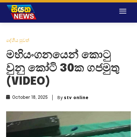
දේශීය පුවත්
මහියංගනයෙන් කොටු
වුනු කෝටි 30ක ගජමුතු
(VIDEO)
By
stv online
October 18, 2025