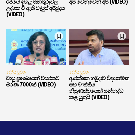
රජයේ ඉහළ තනතුරුවල
අපි වෙනුවෙන් අපි (VIDEO)
උද්ගත වී ඇති වැටුප් අර්බුදය
(VIDEO)
දේශීය පුවත්
දේශීය පුවත්
වායු දූෂණයෙන් වසරකට
ආරක්ෂක හමුදාව විද්‍යාත්මක
මරණ 7000ක් (VIDEO)
සහ වෘත්තීය
නිපුණත්වයෙන් සන්නද්ධ
කළ යුතුයි (VIDEO)