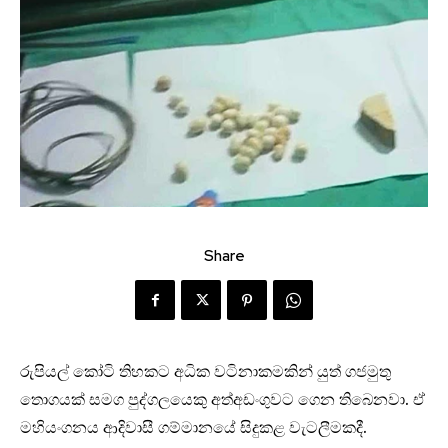
Share
රුපියල් කෝටි තිහකට අධික වටිනාකමකින් යුත් ගජමුතු
තොගයක් සමග පුද්ගලයෙකු අත්අඩංගුවට ගෙන තිබෙනවා. ඒ
මහියංගනය ආදිවාසී ගම්මානයේ සිදුකළ වැටලීමකදී.