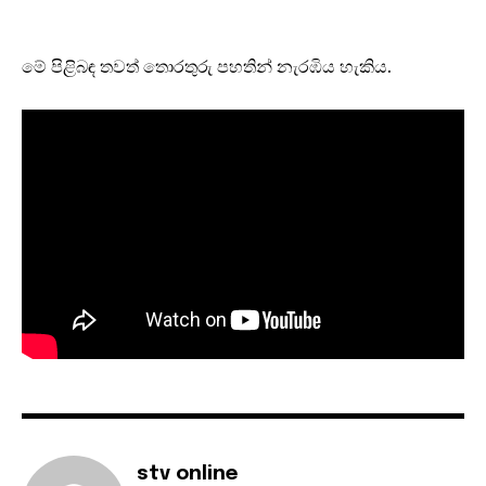
මේ පිළිබඳ තවත් තොරතුරු පහතින් නැරඹිය හැකිය.
stv online