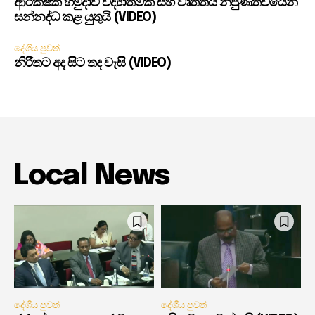
ආරක්ෂක හමුදාව විද්‍යාත්මක සහ වෘත්තීය නිපුණත්වයෙන්
සන්නද්ධ කළ යුතුයි (VIDEO)
දේශීය පුවත්
නිරිතට අද සිට තද වැසි (VIDEO)
Local News
දේශීය පුවත්
දේශීය පුවත්