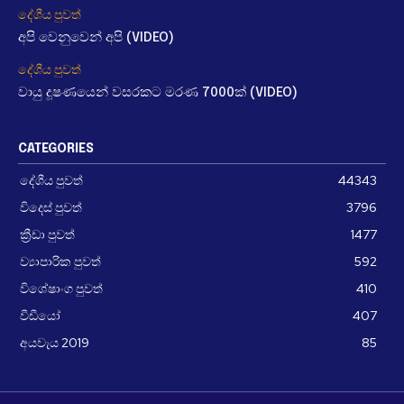
දේශීය පුවත්
අපි වෙනුවෙන් අපි (VIDEO)
දේශීය පුවත්
වායු දූෂණයෙන් වසරකට මරණ 7000ක් (VIDEO)
CATEGORIES
දේශීය පුවත්
44343
විදෙස් පුවත්
3796
ක්‍රීඩා පුවත්
1477
ව්‍යාපාරික පුවත්
592
විශේෂාංග පුවත්
410
වීඩීයෝ
407
අයවැය 2019
85