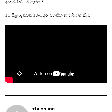
අනාවරණය වී ඇත්තේ.
මේ පිළිබඳ තවත් තොරතුරු පහතින් නැරඹිය හැකිය.
stv online