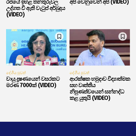
රජයේ ඉහළ තනතුරුවල
අපි වෙනුවෙන් අපි (VIDEO)
උද්ගත වී ඇති වැටුප් අර්බුදය
(VIDEO)
දේශීය පුවත්
දේශීය පුවත්
වායු දූෂණයෙන් වසරකට
ආරක්ෂක හමුදාව විද්‍යාත්මක
මරණ 7000ක් (VIDEO)
සහ වෘත්තීය
නිපුණත්වයෙන් සන්නද්ධ
කළ යුතුයි (VIDEO)