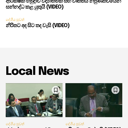
ආරක්ෂක හමුදාව විද්‍යාත්මක සහ වෘත්තීය නිපුණත්වයෙන්
සන්නද්ධ කළ යුතුයි (VIDEO)
දේශීය පුවත්
නිරිතට අද සිට තද වැසි (VIDEO)
Local News
දේශීය පුවත්
දේශීය පුවත්