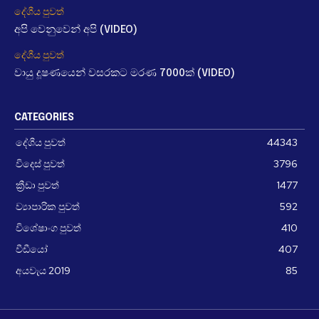
දේශීය පුවත්
අපි වෙනුවෙන් අපි (VIDEO)
දේශීය පුවත්
වායු දූෂණයෙන් වසරකට මරණ 7000ක් (VIDEO)
CATEGORIES
දේශීය පුවත්
44343
විදෙස් පුවත්
3796
ක්‍රීඩා පුවත්
1477
ව්‍යාපාරික පුවත්
592
විශේෂාංග පුවත්
410
වීඩීයෝ
407
අයවැය 2019
85