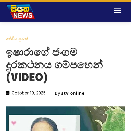
දේශීය පුවත්
ඉෂාරාගේ ජංගම
දුරකථනය ගම්පහෙන්
(VIDEO)
By
stv online
October 19, 2025