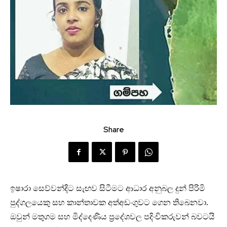
Share
ඉෂාරා සෙව්වන්දිට සැඟව සිටීමට ආධාර අනුබල දුන් පිරිමි
පුද්ගලයෙකු සහ කාන්තාවක අත්අඩංගුවට ගෙන තිබෙනවා.
ඔවුන් මතුගම සහ මිද්දෙණිය ප්‍රදේශවල පදිංචිකරුවන් බවටයි