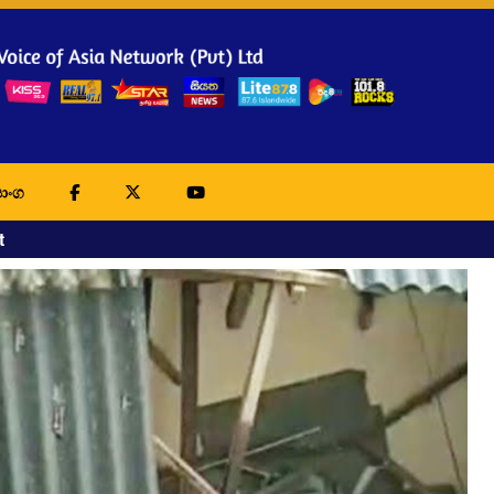
ාංග
t