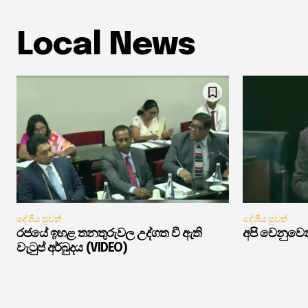
Local News
දේශීය පුවත්
දේශීය පුවත්
රජයේ ඉහළ තනතුරුවල උද්ගත වී ඇති
අපි වෙනුවෙන
වැටුප් අර්බුදය (VIDEO)