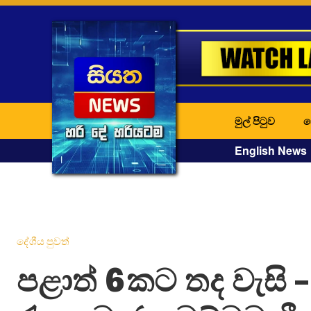
මුල් පිටුව
ද
English News
දේශීය පුවත්
පළාත් 6කට තද වැසි 