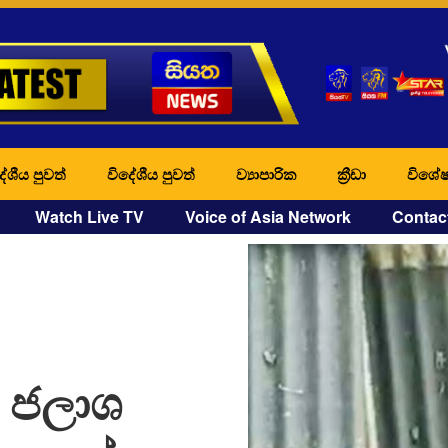
ේශීය පුවත්
විදේශීය පුවත්
ව්‍යාපාරික
ක්‍රීඩා
විශේෂ
Watch Live TV
Voice of Asia Network
Contac
– ජලාශ