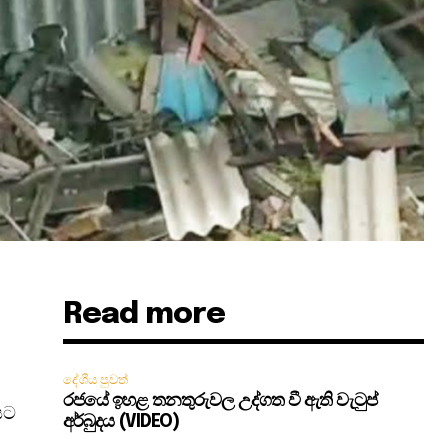
Read more
දේශීය පුවත්
රජයේ ඉහළ තනතුරුවල උද්ගත වී ඇති වැටුප්
යට
අර්බුදය (VIDEO)