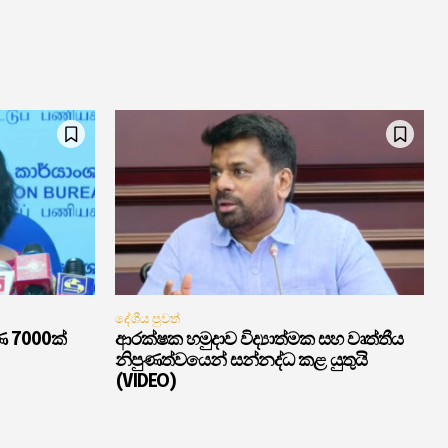
දේශීය පුවත්
ණ 7000ක්
ආරක්ෂක හමුදාව විද්‍යාත්මක සහ වෘත්තීය
නිපුණත්වයෙන් සන්නද්ධ කළ යුතුයි
(VIDEO)