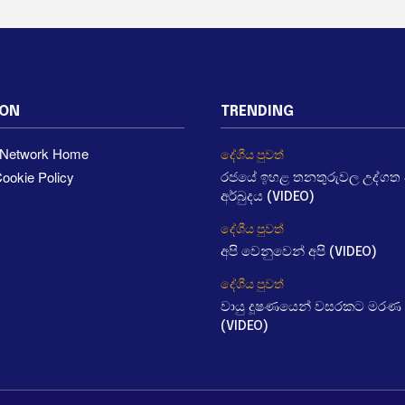
ION
TRENDING
a Network Home
දේශීය පුවත්
ookie Policy
රජයේ ඉහළ තනතුරුවල උද්ගත වී
අර්බුදය (VIDEO)
දේශීය පුවත්
අපි වෙනුවෙන් අපි (VIDEO)
දේශීය පුවත්
වායු දූෂණයෙන් වසරකට මරණ 
(VIDEO)