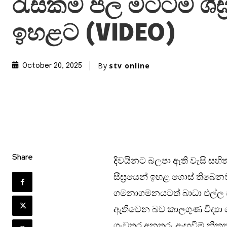
රැසකම ජල මට්ටම ශීඝ්
ඉහළට (VIDEO)
By
stv online
October 20, 2025
Share
දිවයිනට බලපා ඇති වැසි සහ
සීඝ්‍රයෙන් ඉහළ ගොස් තිබෙන
ගමනාගමනයටත් බාධා එල්ල වී
ඇතිවෙන බව කාලගුණ විද්‍යා
ගංවතුර අනතුරු ඇඟවීම් නිකු