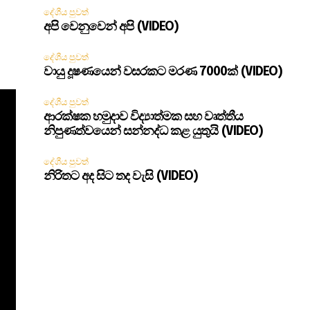
දේශීය පුවත්
අපි වෙනුවෙන් අපි (VIDEO)
දේශීය පුවත්
වායු දූෂණයෙන් වසරකට මරණ 7000ක් (VIDEO)
දේශීය පුවත්
ආරක්ෂක හමුදාව විද්‍යාත්මක සහ වෘත්තීය
නිපුණත්වයෙන් සන්නද්ධ කළ යුතුයි (VIDEO)
දේශීය පුවත්
නිරිතට අද සිට තද වැසි (VIDEO)