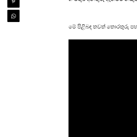
මේ පිළිබඳ තවත් තොරතුරු පහ