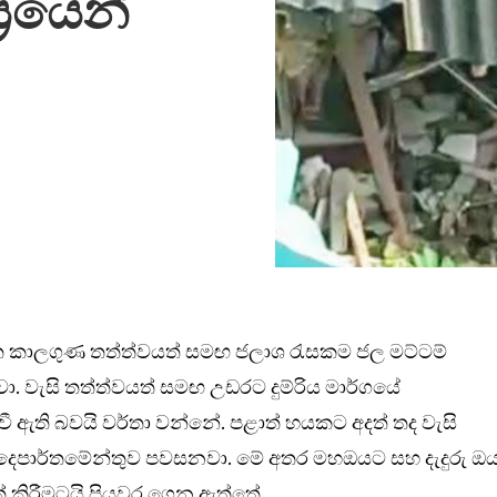
‍රයෙන්
ිත කාලගුණ තත්ත්වයත් සමඟ ජලාශ රැසකම ජල මට්ටම්
වා. වැසි තත්ත්වයත් සමඟ උඩරට දුම්රිය මාර්ගයේ
 ඇති බවයි වර්තා වන්නේ. පළාත් හයකට අදත් තද වැසි
 දෙපාර්තමේන්තුව පවසනවා. මේ අතර මහඔයට සහ දැදුරු ඔ
ත් කිරීමටයි පියවර ගෙන ඇත්තේ.