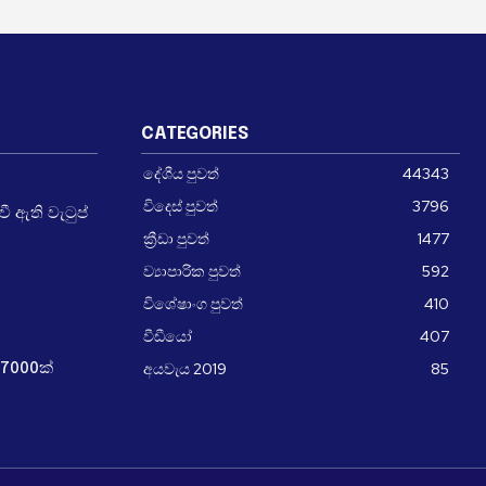
CATEGORIES
දේශීය පුවත්
44343
විදෙස් පුවත්
3796
 ඇති වැටුප්
ක්‍රීඩා පුවත්
1477
ව්‍යාපාරික පුවත්
592
විශේෂාංග පුවත්
410
වීඩීයෝ
407
අයවැය 2019
85
7000ක්