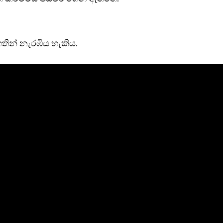
තින් නැරඹිය හැකිය.