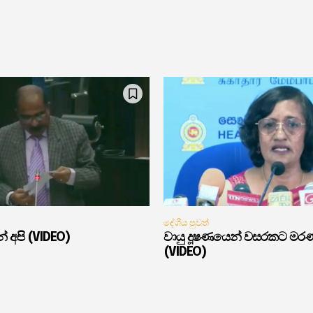
දේශීය පුවත්
් අපි (VIDEO)
වායු දූෂණයෙන් වසරකට මර
(VIDEO)