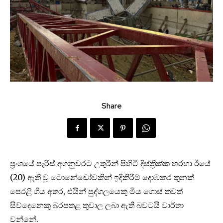
Share
ප්‍රංශයේ පැරිස් අගනුවරට උතුරින් පිහිටි දිස්ත්‍රික්ක හරහා ඊයේ
(20) ඇති වූ ටොනේඩෝවකින් ඉදිකිරීම් දොඹකර තුනක්
පෙරළී ගිය අතර, එයින් පුද්ගලයෙකු මිය ගොස් තවත්
සිව්දෙනෙකු බරපතළ තුවාල ලබා ඇති බවටයි වාර්තා
වන්නේ.