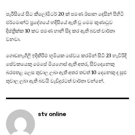
පැරීසියේ සිට කිලෝමීටර් 20 ක් පමණ ඊසාන දෙසින් පිහිටි
එර්මොන්ට් ප්‍රදේශයේ හදිසියේ ඇති වූ මෙම කුණාටුව
දිස්ත්‍රික්ක 10 කට පමණ හානි සිදු කර ඇති බවත් වාර්තා
වනවා.
ගොඩනැගිලි ඉදිකිරීම් භූමියක සේවය කරමින් සිටි 23 හැවිරිදි
සේවකයෙකු මෙසේ මියගොස් ඇති අතර, සිව්දෙනෙකු
බරපතළ ලෙස තුවාල ලබා ඇති අතර තවත් 10 දෙනෙකු ද සුළු
තුවාල ලබා ඇති බවයි වැඩිදුරටත් වාර්තා වන්නේ.
stv online