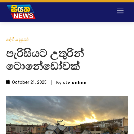
දේශීය පුවත්
පැරිසියට උතුරින්
ටොනේඩෝවක්
By
stv online
October 21, 2025