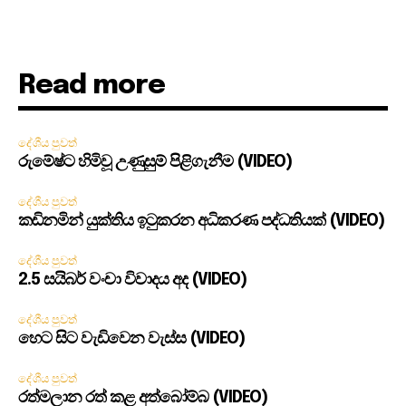
Read more
දේශීය පුවත්
රුමේෂ්ට හිමිවූ උණුසුම් පිළිගැනීම (VIDEO)
දේශීය පුවත්
කඩිනමින් යුක්තිය ඉටුකරන අධිකරණ පද්ධතියක් (VIDEO)
දේශීය පුවත්
2.5 සයිබර් වංචා විවාදය අද (VIDEO)
දේශීය පුවත්
හෙට සිට වැඩිවෙන වැස්ස (VIDEO)
දේශීය පුවත්
රත්මලාන රත් කළ අත්බෝම්බ (VIDEO)