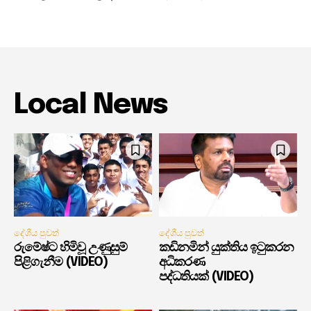
Local News
දේශීය පුවත්
දේශීය පුවත්
රුමේෂ්ට හිමිවූ උණුසුම්
කඩිනමින් යුක්තිය ඉටුකරන
පිළිගැනීම (VIDEO)
අධිකරණ
පද්ධතියක් (VIDEO)