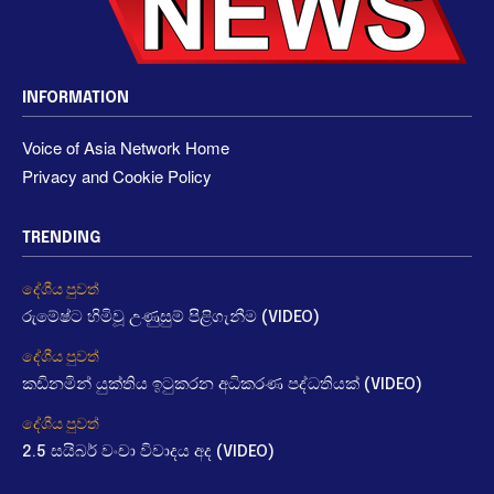
INFORMATION
Voice of Asia Network Home
Privacy and Cookie Policy
TRENDING
දේශීය පුවත්
රුමේෂ්ට හිමිවූ උණුසුම් පිළිගැනීම (VIDEO)
දේශීය පුවත්
කඩිනමින් යුක්තිය ඉටුකරන අධිකරණ පද්ධතියක් (VIDEO)
දේශීය පුවත්
2.5 සයිබර් වංචා විවාදය අද (VIDEO)