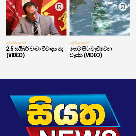
දේශීය පුවත්
දේශීය පුවත්
2.5 සයිබර් වංචා විවාදය අද
හෙට සිට වැඩිවෙන
(VIDEO)
වැස්ස (VIDEO)