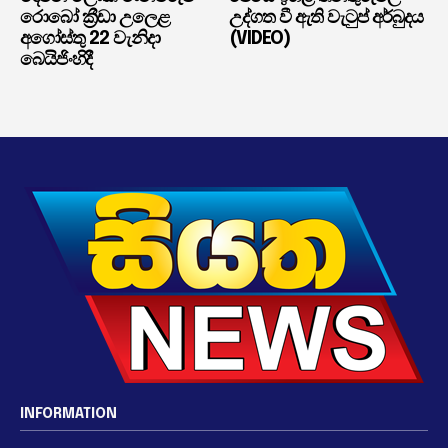
රොබෝ ක්‍රීඩා උලෙළ
උද්ගත වී ඇති වැටුප් අර්බුදය
අගෝස්තු 22 වැනිදා
(VIDEO)
බෙයිජිංහිදී
INFORMATION