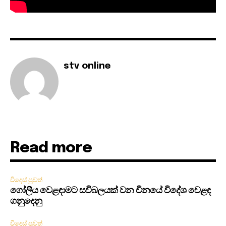
stv online
Read more
විදෙස් පුවත්
ගෝලීය වෙළඳාමට සවිබලයක් වන චීනයේ විදේශ වෙළඳ
ගනුදෙනු
විදෙස් පුවත්