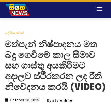
දේශීය පුවත්
මත්පැන් නිෂ්පාදනය මත
බදු ගෙවීමේ කාල සීමාව
සහ ගාස්තු අයකිරීමට
අදාලව ස්ථීරකරන ලද රීති
නිවේදනය කරයි (VIDEO)
By
stv online
October 28, 2025