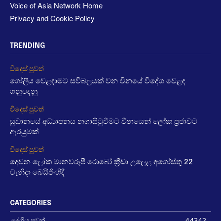
Voice of Asia Network Home
Privacy and Cookie Policy
TRENDING
විදෙස් පුවත්
ගෝලීය වෙළඳාමට සවිබලයක් වන චීනයේ විදේශ වෙළඳ
ගනුදෙනු
විදෙස් පුවත්
සුඩානයේ අධ්‍යාපනය නගාසිටුවීමට චීනයෙන් ලෝක ප්‍රජාවට
ඇරයුමක්
විදෙස් පුවත්
දෙවන ලෝක මානවරූපී රොබෝ ක්‍රීඩා උලෙළ අගෝස්තු 22
වැනිදා බෙයිජිංහිදී
CATEGORIES
දේශීය පුවත්
44343