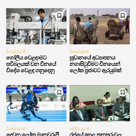
විදෙස් පුවත්
විදෙස් පුවත්
ගෝලීය වෙළඳාමට
සුඩානයේ අධ්‍යාපනය
සවිබලයක් වන චීනයේ
නගාසිටුවීමට චීනයෙන්
විදේශ වෙළඳ ගනුදෙනු
ලෝක ප්‍රජාවට ඇරයුමක්
විදෙස් පුවත්
දේශීය පුවත්
දෙවන ලෝක මානවරූපී
රජයේ ඉහළ තනතුරුවල