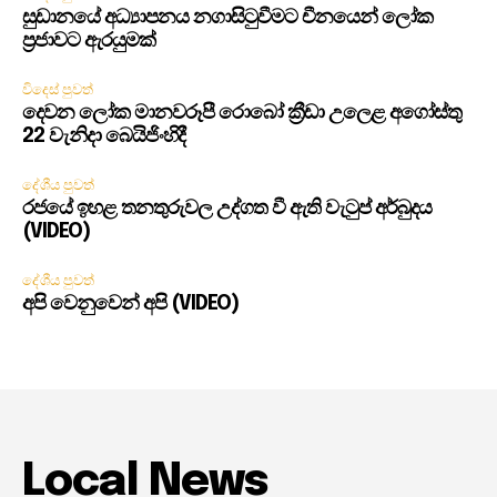
සුඩානයේ අධ්‍යාපනය නගාසිටුවීමට චීනයෙන් ලෝක
ප්‍රජාවට ඇරයුමක්
විදෙස් පුවත්
දෙවන ලෝක මානවරූපී රොබෝ ක්‍රීඩා උලෙළ අගෝස්තු
22 වැනිදා බෙයිජිංහිදී
දේශීය පුවත්
රජයේ ඉහළ තනතුරුවල උද්ගත වී ඇති වැටුප් අර්බුදය
(VIDEO)
දේශීය පුවත්
අපි වෙනුවෙන් අපි (VIDEO)
Local News