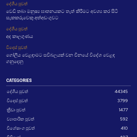
දේශීය පුවත්
වෙඩි තබා මනුෂ්‍ය ඝාතනයකට තැත් කිරීමට අවශ්‍ය කර සිටි
සැකකරුවෙකු අත්අඩංගුවට
දේශීය පුවත්
අද කාලගුණය
විදෙස් පුවත්
ගෝලීය වෙළඳාමට සවිබලයක් වන චීනයේ විදේශ වෙළඳ
ගනුදෙනු
CATEGORIES
දේශීය පුවත්
44345
විදෙස් පුවත්
3799
ක්‍රීඩා පුවත්
1477
ව්‍යාපාරික පුවත්
592
විශේෂාංග පුවත්
410