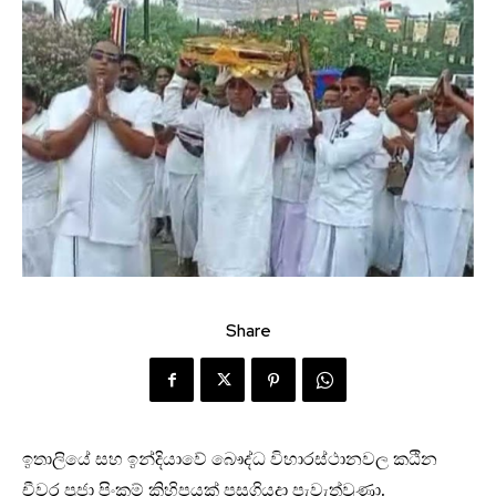
Share
ඉතාලියේ සහ ඉන්දියාවේ බෞද්ධ විහාරස්ථානවල කඨින
චීවර පූජා පිංකම් කිහිපයක් පසුගියදා පැවැත්වුණා.