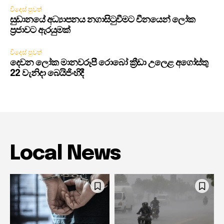
විදෙස් පුවත්
සුඩානයේ අධ්‍යාපනය නගාසිටුවීමට චීනයෙන් ලෝක
ප්‍රජාවට ඇරයුමක්
විදෙස් පුවත්
දෙවන ලෝක මානවරූපී රොබෝ ක්‍රීඩා උලෙළ අගෝස්තු
22 වැනිදා බෙයිජිංහිදී
Local News