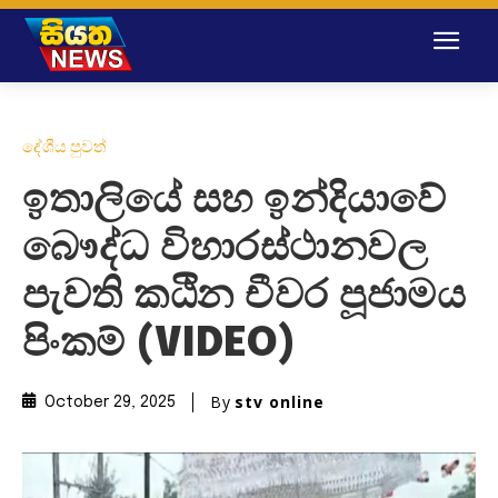
දේශීය පුවත්
ඉතාලියේ සහ ඉන්දියාවේ
බෞද්ධ විහාරස්ථානවල
පැවති කඨින චීවර පූජාමය
පිංකම් (VIDEO)
By
stv online
October 29, 2025