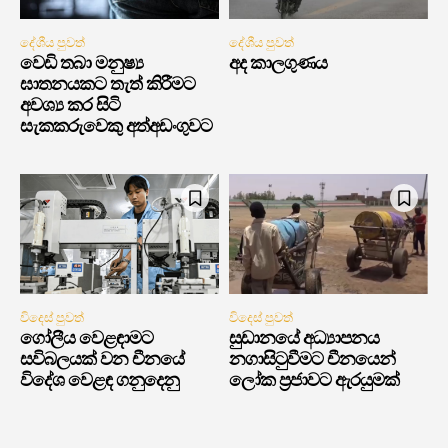
දේශීය පුවත්
දේශීය පුවත්
වෙඩි තබා මනුෂ්‍ය
අද කාලගුණය
ඝාතනයකට තැත් කිරීමට
අවශ්‍ය කර සිටි
සැකකරුවෙකු අත්අඩංගුවට
විදෙස් පුවත්
විදෙස් පුවත්
ගෝලීය වෙළඳාමට
සුඩානයේ අධ්‍යාපනය
සවිබලයක් වන චීනයේ
නගාසිටුවීමට චීනයෙන්
විදේශ වෙළඳ ගනුදෙනු
ලෝක ප්‍රජාවට ඇරයුමක්