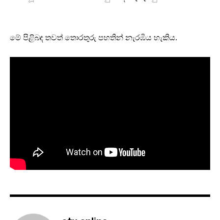
මේ පිළිබඳ තවත් තොරතුරු පහතින් නැරඹිය හැකිය.