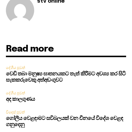
stv online
Read more
දේශීය පුවත්
වෙඩි තබා මනුෂ්‍ය ඝාතනයකට තැත් කිරීමට අවශ්‍ය කර සිටි
සැකකරුවෙකු අත්අඩංගුවට
දේශීය පුවත්
අද කාලගුණය
විදෙස් පුවත්
ගෝලීය වෙළඳාමට සවිබලයක් වන චීනයේ විදේශ වෙළඳ
ගනුදෙනු