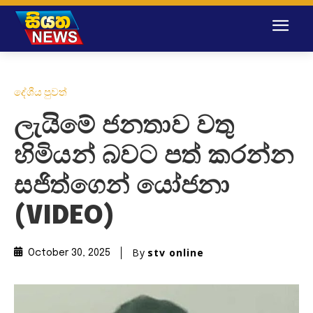
දේශීය පුවත්
ලැයිමේ ජනතාව වතු
හිමියන් බවට පත් කරන්න
සජිත්ගෙන් යෝජනා
(VIDEO)
By
stv online
October 30, 2025