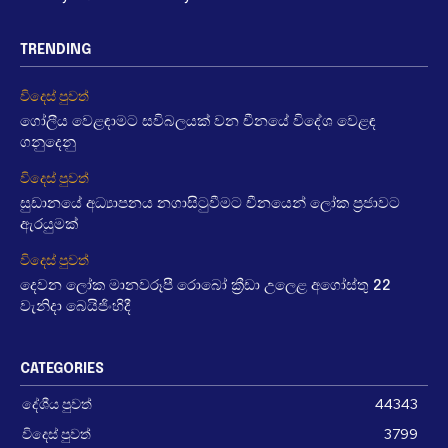
TRENDING
විදෙස් පුවත්
ගෝලීය වෙළඳාමට සවිබලයක් වන චීනයේ විදේශ වෙළඳ
ගනුදෙනු
විදෙස් පුවත්
සුඩානයේ අධ්‍යාපනය නගාසිටුවීමට චීනයෙන් ලෝක ප්‍රජාවට
ඇරයුමක්
විදෙස් පුවත්
දෙවන ලෝක මානවරූපී රොබෝ ක්‍රීඩා උලෙළ අගෝස්තු 22
වැනිදා බෙයිජිංහිදී
CATEGORIES
දේශීය පුවත්
44343
විදෙස් පුවත්
3799