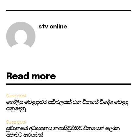
stv online
Read more
විදෙස් පුවත්
ගෝලීය වෙළඳාමට සවිබලයක් වන චීනයේ විදේශ වෙළඳ
ගනුදෙනු
විදෙස් පුවත්
සුඩානයේ අධ්‍යාපනය නගාසිටුවීමට චීනයෙන් ලෝක
ප්‍රජාවට ඇරයුමක්