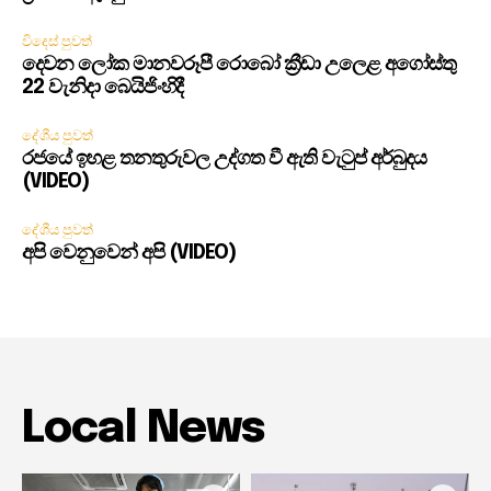
විදෙස් පුවත්
දෙවන ලෝක මානවරූපී රොබෝ ක්‍රීඩා උලෙළ අගෝස්තු
22 වැනිදා බෙයිජිංහිදී
දේශීය පුවත්
රජයේ ඉහළ තනතුරුවල උද්ගත වී ඇති වැටුප් අර්බුදය
(VIDEO)
දේශීය පුවත්
අපි වෙනුවෙන් අපි (VIDEO)
Local News