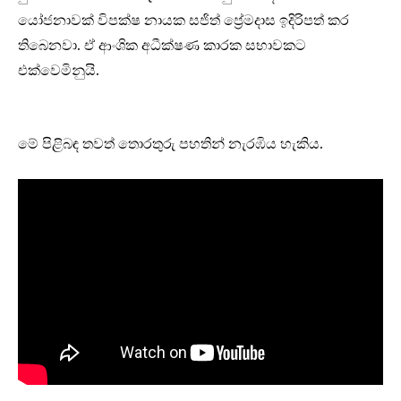
යෝජනාවක් විපක්ෂ නායක සජිත් ප්‍රේමදාස ඉදිරිපත් කර
තිබෙනවා. ඒ ආංශික අධීක්ෂණ කාරක සභාවකට
එක්වෙමිනුයි.
මේ පිළිබඳ තවත් තොරතුරු පහතින් නැරඹිය හැකිය.