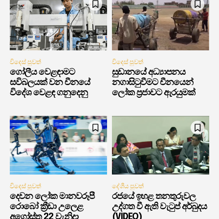
විදෙස් පුවත්
විදෙස් පුවත්
ගෝලීය වෙළඳාමට
සුඩානයේ අධ්‍යාපනය
සවිබලයක් වන චීනයේ
නගාසිටුවීමට චීනයෙන්
විදේශ වෙළඳ ගනුදෙනු
ලෝක ප්‍රජාවට ඇරයුමක්
විදෙස් පුවත්
දේශීය පුවත්
දෙවන ලෝක මානවරූපී
රජයේ ඉහළ තනතුරුවල
රොබෝ ක්‍රීඩා උලෙළ
උද්ගත වී ඇති වැටුප් අර්බුදය
අගෝස්තු 22 වැනිදා
(VIDEO)