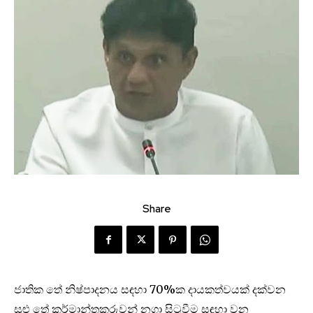
Share
ජාතික තේ නිෂ්පාදනය සඳහා 70%ක දායකත්වයක් දක්වන
සුළු තේ කර්මාන්තකරුවන් නගා සිටුවීම සඳහා වන