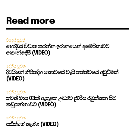
Read more
විදෙස් පුවත්
හෝමූස් විවෘත කරන්න ඉරානයෙන් අමෙරිකාවට
කොන්දේසී (VIDEO)
දේශීය පුවත්
දිවයිනේ නිරිතදිග කොටසේ වැසි තත්ත්වයේ අඩුවීමක්
(VIDEO)
දේශීය පුවත්
තවත් මාස 03ක් ඇතුළත උඩරට දුම්රිය රඹුක්කන සිට
කඩුගන්නාවට (VIDEO)
දේශීය පුවත්
සජිත්ගේ තෑග්ග (VIDEO)