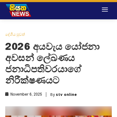
දේශීය පුවත්
2026 අයවැය යෝජනා
අවසන් ලේඛණය
ජනාධිපතිවරයාගේ
නිරීක්ෂණයට
By
stv online
November 6, 2025