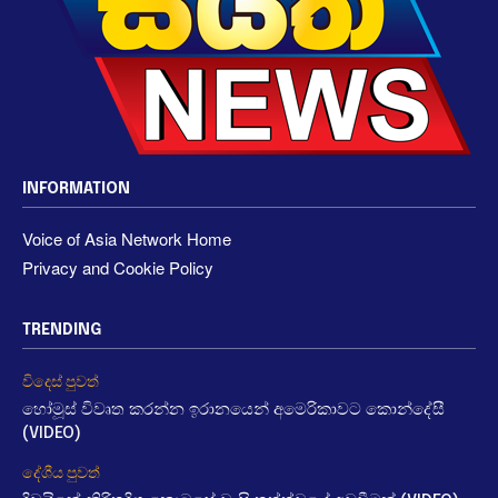
INFORMATION
Voice of Asia Network Home
Privacy and Cookie Policy
TRENDING
විදෙස් පුවත්
හෝමූස් විවෘත කරන්න ඉරානයෙන් අමෙරිකාවට කොන්දේසී
(VIDEO)
දේශීය පුවත්