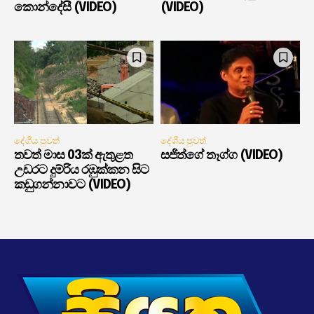
කොන්දේසී (VIDEO)
(VIDEO)
දේශීය පුවත්
දේශීය පුවත්
තවත් මාස 03ක් ඇතුළත
සජිත්ගේ තෑග්ග (VIDEO)
උඩරට දුම්රිය රඹුක්කන සිට
කඩුගන්නාවට (VIDEO)