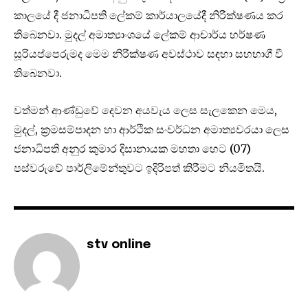
කාලයේ දී ජනාධිපති ලේකම් කාර්යාලයේදී නිරීක්ෂණය කර
තිබෙනවා. මුදල් අමාත්‍යාංශයේ ලේකම් ආචාර්ය හර්ෂණ
සූරියප්පෙරුමද මෙම නිරීක්ෂණ අවස්ථාව සඳහා සහභාගී වී
තිබෙනවා.
වත්මන් ආණ්ඩුවේ දෙවන අයවැය ලෙස සැලකෙන මෙය,
මුදල්, ක්‍රමසම්පාදන හා ආර්ථික සංවර්ධන අමාත්‍යවරයා ලෙස
ජනාධිපති අනුර කුමාර දිසානායක මහතා හෙට (07)
පස්වරුවේ පාර්ලිමේන්තුවට ඉදිරිපත් කිරීමට නියමිතයි.
stv online