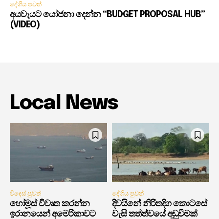
දේශීය පුවත්
අයවැයට යෝජනා දෙන්න “BUDGET PROPOSAL HUB”
(VIDEO)
Local News
විදෙස් පුවත්
දේශීය පුවත්
හෝමූස් විවෘත කරන්න
දිවයිනේ නිරිතදිග කොටසේ
ඉරානයෙන් අමෙරිකාවට
වැසි තත්ත්වයේ අඩුවීමක්