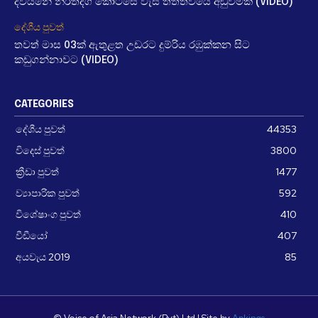
දිවයිනේ නිරිතදිග කොටසේ වැසි තත්ත්වයේ අඩුවීමක් (VIDEO)
දේශීය පුවත්
තවත් මාස 03ක් ඇතුළත උඩරට දුම්රිය රඹුක්කන සිට
කඩුගන්නාවට (VIDEO)
CATEGORIES
දේශීය පුවත්
44353
විදෙස් පුවත්
3800
ක්‍රීඩා පුවත්
1477
ව්‍යාපාරික පුවත්
592
විශේෂාංග පුවත්
410
වීඩීයෝ
407
අයවැය 2019
85