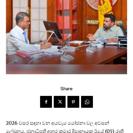
Share
2026 වසර සඳහා වන අයවැය යෝජනා වල අවසන්
ලේඛනය, ජනාධිපති අනුර කුමාර දිසානායක ඊයේ (05) රාත්‍රී