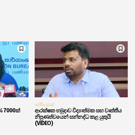
දේශීය පුවත්
ණ 7000ක්
ආරක්ෂක හමුදාව විද්‍යාත්මක සහ වෘත්තීය
නිපුණත්වයෙන් සන්නද්ධ කළ යුතුයි
(VIDEO)