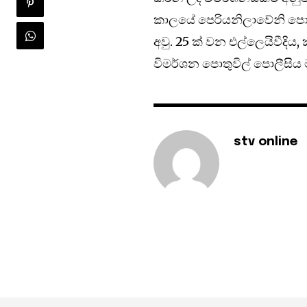
කාලයේ පෙරියනිලාවේනි පොල
අවු. 25 ක් වන එල්ලෙයිවීදිය, 
විමර්ශන පොතුවිල් පොලීසිය
stv online