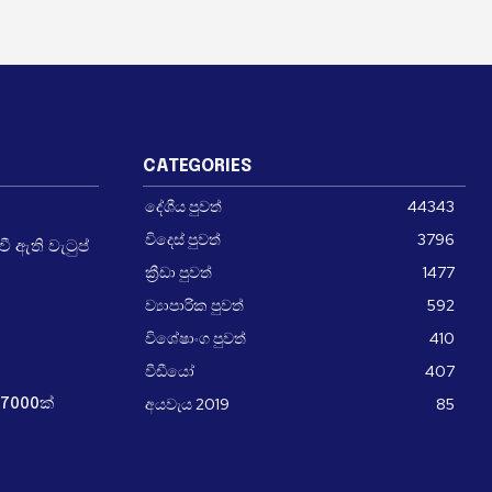
CATEGORIES
දේශීය පුවත්
44343
විදෙස් පුවත්
3796
 ඇති වැටුප්
ක්‍රීඩා පුවත්
1477
ව්‍යාපාරික පුවත්
592
විශේෂාංග පුවත්
410
වීඩීයෝ
407
අයවැය 2019
85
7000ක්