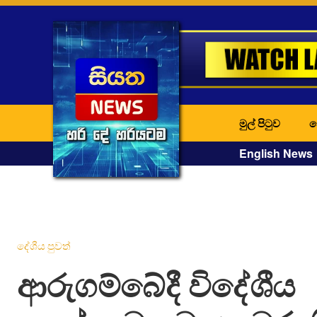
මුල් පිටුව
ද
English News
දේශීය පුවත්
ආරුගම්බේදී විදේශීය