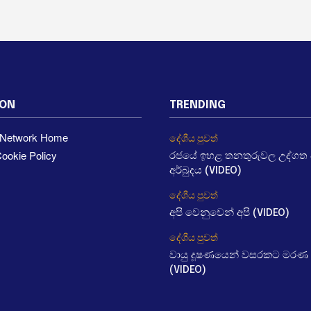
ION
TRENDING
a Network Home
දේශීය පුවත්
ookie Policy
රජයේ ඉහළ තනතුරුවල උද්ගත වී
අර්බුදය (VIDEO)
දේශීය පුවත්
අපි වෙනුවෙන් අපි (VIDEO)
දේශීය පුවත්
වායු දූෂණයෙන් වසරකට මරණ 
(VIDEO)