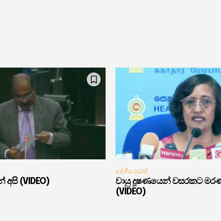
දේශීය පුවත්
් අපි (VIDEO)
වායු දූෂණයෙන් වසරකට මර
(VIDEO)