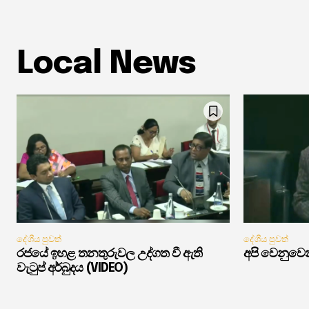
Local News
දේශීය පුවත්
දේශීය පුවත්
රජයේ ඉහළ තනතුරුවල උද්ගත වී ඇති
අපි වෙනුවෙන
වැටුප් අර්බුදය (VIDEO)