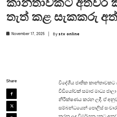
කාන්තාවකට අතවර ක
තැත් කළ සැකකරු අත
By
stv online
November 17, 2025
Share
විදේශීය ජාතික කාන්තාවකට යම
වීඩියෝවක් සමාජ මාධ්‍ය ජාලා 
නිරීක්ෂණය කරන ලදී. ඒ අනුව 
සම්බන්ධයෙන් පොලිස් සංචාර
කරන ලද විමර්ශනයකට අනුව