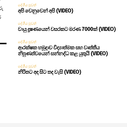
දේශීය පුවත්
රු
අපි වෙනුවෙන් අපි (VIDEO)
ර
දේශීය පුවත්
වායු දූෂණයෙන් වසරකට මරණ 7000ක් (VIDEO)
දේශීය පුවත්
ආරක්ෂක හමුදාව විද්‍යාත්මක සහ වෘත්තීය
නිපුණත්වයෙන් සන්නද්ධ කළ යුතුයි (VIDEO)
දේශීය පුවත්
නිරිතට අද සිට තද වැසි (VIDEO)