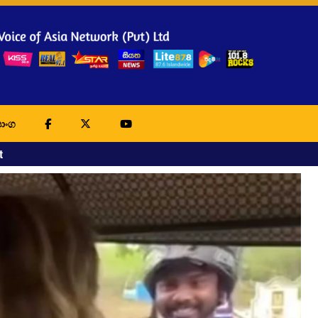
ාංග
t