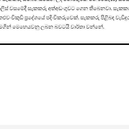
ිස් වසමේදී සැකකරු අත්අඩංගුවට ගෙන තිබෙනවා. සැකක
කළුවංචිකුඩි ප්‍රදේශයේ පදිංචිකරුවෙක්. සැකකරු පිළිබඳ වැඩිදු
 මගින් මෙහෙයවනු ලබන බවටයි වාර්තා වන්නේ.