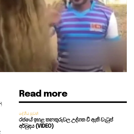
Read more
්
දේශීය පුවත්
රජයේ ඉහළ තනතුරුවල උද්ගත වී ඇති වැටුප්
අර්බුදය (VIDEO)
්