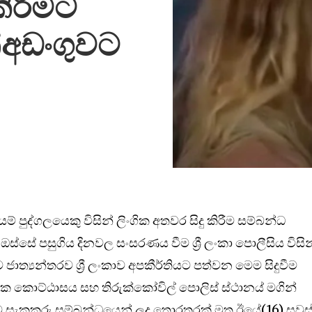
ිරීමට
්අඩංගුවට
් පුද්ගලයෙකු විසින් ලිංගික අතවර සිදු කිරීම සම්බන්ධ
ඔස්සේ පසුගිය දිනවල සංසරණය වීම ශ්‍රී ලංකා පොලීසිය විසින
ජාත්‍යන්තරව ශ්‍රී ලංකාව අපකීර්තියට පත්වන මෙම සිදුවීම
ක කොට්ඨාසය සහ තිරුක්කෝවිල් පොලිස් ස්ථානය් මගින්
 සැකකරු සම්බන්ධයෙන් ලද තොරතුරක් මත ඊයේ(16) සවස