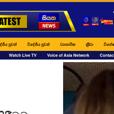
ේශීය පුවත්
විදේශීය පුවත්
ව්‍යාපාරික
ක්‍රීඩා
විශේෂ
Watch Live TV
Voice of Asia Network
Contac