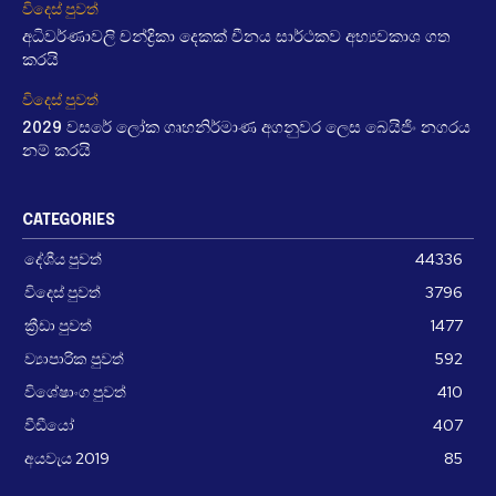
විදෙස් පුවත්
අධිවර්ණාවලි චන්ද්‍රිකා දෙකක් චීනය සාර්ථකව අභ්‍යවකාශ ගත
කරයි
විදෙස් පුවත්
2029 වසරේ ලෝක ගෘහනිර්මාණ අගනුවර ලෙස බෙයිජිං නගරය
නම් කරයි
CATEGORIES
දේශීය පුවත්
44336
විදෙස් පුවත්
3796
ක්‍රීඩා පුවත්
1477
ව්‍යාපාරික පුවත්
592
විශේෂාංග පුවත්
410
වීඩීයෝ
407
අයවැය 2019
85