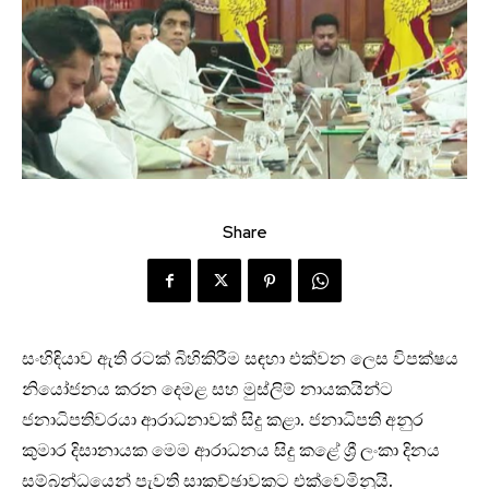
Share
සංහිඳියාව ඇති රටක් බිහිකිරීම සඳහා එක්වන ලෙස විපක්ෂය
නියෝජනය කරන දෙමළ සහ මුස්ලිම් නායකයින්ට
ජනාධිපතිවරයා ආරාධනාවක් සිදු කළා. ජනාධිපති අනුර
කුමාර දිසානායක මෙම ආරාධනය සිදු කළේ ශ්‍රී ලංකා දිනය
සම්බන්ධයෙන් පැවති සාකච්ඡාවකට එක්වෙමිනුයි.