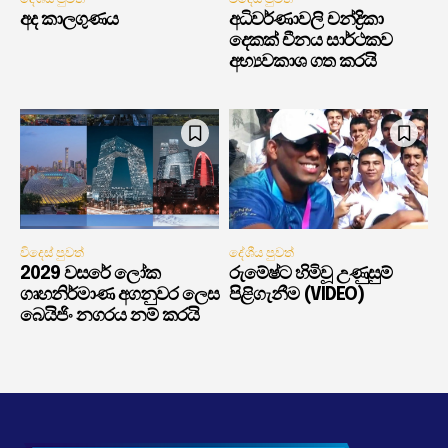
අද කාලගුණය
අධිවර්ණාවලි චන්ද්‍රිකා
දෙකක් චීනය සාර්ථකව
අභ්‍යවකාශ ගත කරයි
විදෙස් පුවත්
දේශීය පුවත්
2029 වසරේ ලෝක
රුමේෂ්ට හිමිවූ උණුසුම්
ගෘහනිර්මාණ අගනුවර ලෙස
පිළිගැනීම (VIDEO)
බෙයිජිං නගරය නම් කරයි