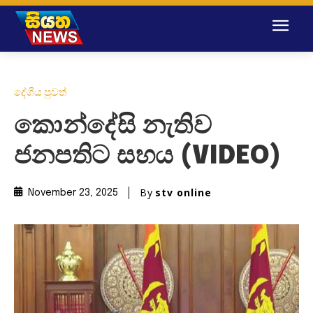
දේශීය පුවත්
කොන්දේසි නැතිව
ජනපතිට සහය (VIDEO)
By
stv online
November 23, 2025