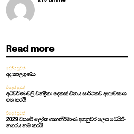
stv online
Read more
දේශීය පුවත්
අද කාලගුණය
විදෙස් පුවත්
අධිවර්ණාවලි චන්ද්‍රිකා දෙකක් චීනය සාර්ථකව අභ්‍යවකාශ
ගත කරයි
විදෙස් පුවත්
2029 වසරේ ලෝක ගෘහනිර්මාණ අගනුවර ලෙස බෙයිජිං
නගරය නම් කරයි