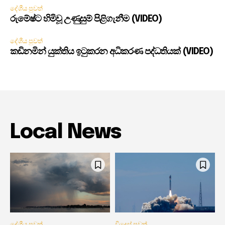
දේශීය පුවත්
රුමේෂ්ට හිමිවූ උණුසුම් පිළිගැනීම (VIDEO)
දේශීය පුවත්
කඩිනමින් යුක්තිය ඉටුකරන අධිකරණ පද්ධතියක් (VIDEO)
Local News
දේශීය පුවත්
විදෙස් පුවත්