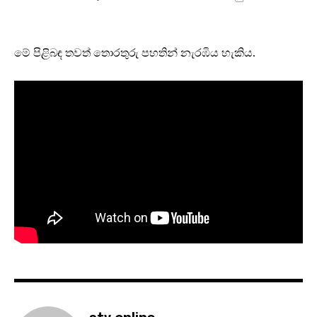
මේ පිළිබඳ තවත් තොරතුරු පහතින් නැරඹිය හැකිය.