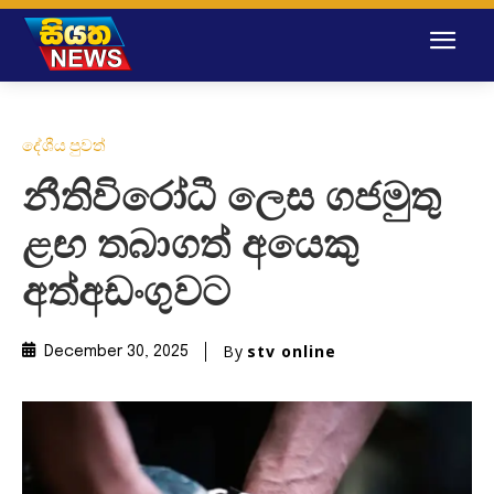
දේශීය පුවත්
නීතිවිරෝධී ලෙස ගජමුතු
ළඟ තබාගත් අයෙකු
අත්අඩංගුවට
By
stv online
December 30, 2025