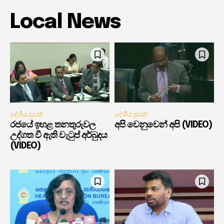
Local News
දේශීය පුවත්
දේශීය පුවත්
රජයේ ඉහළ තනතුරුවල
අපි වෙනුවෙන් අපි (VIDEO)
උද්ගත වී ඇති වැටුප් අර්බුදය
(VIDEO)