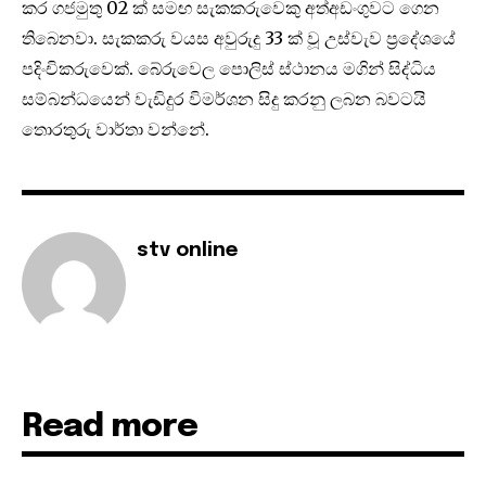
කර ගජමුතු 02 ක් සමඟ සැකකරුවෙකු අත්අඩංගුවට ගෙන
තිබෙනවා. සැකකරු වයස අවුරුදු 33 ක් වූ උස්වැව ප්‍රදේශයේ
පදිංචිකරුවෙක්. බේරුවෙල පොලිස් ස්ථානය මගින් සිද්ධිය
සම්බන්ධයෙන් වැඩිදුර විමර්ශන සිදු කරනු ලබන බවටයි
තොරතුරු වාර්තා වන්නේ.
stv online
Read more