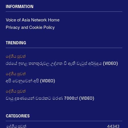
INFORMATION
Voice of Asia Network Home
Privacy and Cookie Policy
TRENDING
දේශීය පුවත්
රජයේ ඉහළ තනතුරුවල උද්ගත වී ඇති වැටුප් අර්බුදය (VIDEO)
දේශීය පුවත්
අපි වෙනුවෙන් අපි (VIDEO)
දේශීය පුවත්
වායු දූෂණයෙන් වසරකට මරණ 7000ක් (VIDEO)
CATEGORIES
දේශීය පුවත්
44343