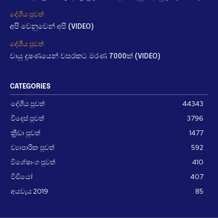
දේශීය පුවත්
අපි වෙනුවෙන් අපි (VIDEO)
දේශීය පුවත්
වායු දූෂණයෙන් වසරකට මරණ 7000ක් (VIDEO)
CATEGORIES
දේශීය පුවත්
44343
විදෙස් පුවත්
3796
ක්‍රීඩා පුවත්
1477
ව්‍යාපාරික පුවත්
592
විශේෂාංග පුවත්
410
වීඩීයෝ
407
අයවැය 2019
85