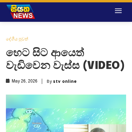
දේශීය පුවත්
හෙට සිට ආයෙත්
වැඩිවෙන වැස්ස (VIDEO)
By
stv online
May 26, 2026