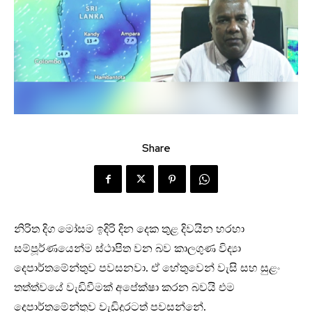
Share
නිරිත දිග මෝසම ඉදිරි දින දෙක තුළ දිවයින හරහා
සම්පූර්ණයෙන්ම ස්ථාපිත වන බව කාලගුණ විද්‍යා
දෙපාර්තමේන්තුව පවසනවා. ඒ හේතුවෙන් වැසි සහ සුළං
තත්ත්වයේ වැඩිවීමක් අපේක්ෂා කරන බවයි එම
දෙපාර්තමේන්තුව වැඩිදුරටත් පවසන්නේ.