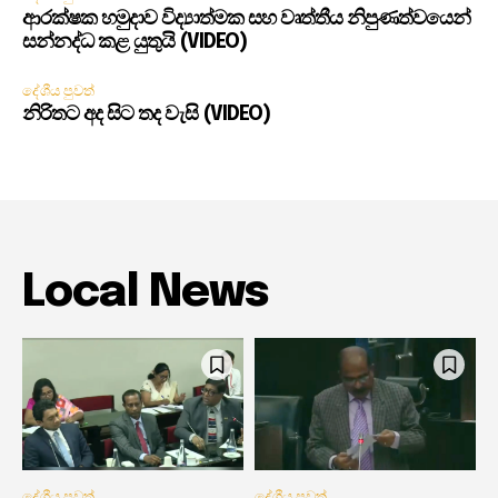
ආරක්ෂක හමුදාව විද්‍යාත්මක සහ වෘත්තීය නිපුණත්වයෙන්
සන්නද්ධ කළ යුතුයි (VIDEO)
දේශීය පුවත්
නිරිතට අද සිට තද වැසි (VIDEO)
Local News
දේශීය පුවත්
දේශීය පුවත්