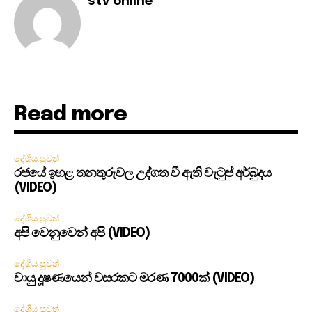
stv online
Read more
දේශීය පුවත්
රජයේ ඉහළ තනතුරුවල උද්ගත වී ඇති වැටුප් අර්බුදය
(VIDEO)
දේශීය පුවත්
අපි වෙනුවෙන් අපි (VIDEO)
දේශීය පුවත්
වායු දූෂණයෙන් වසරකට මරණ 7000ක් (VIDEO)
දේශීය පුවත්