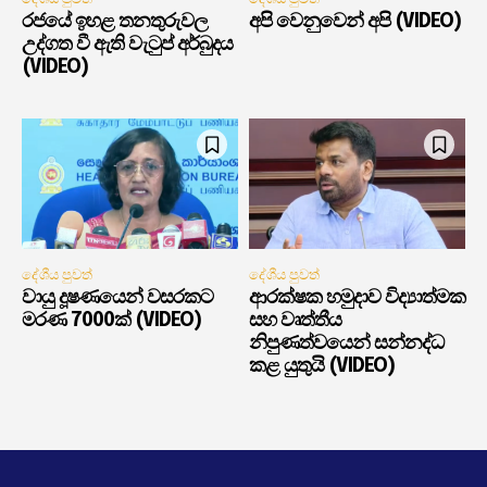
රජයේ ඉහළ තනතුරුවල
අපි වෙනුවෙන් අපි (VIDEO)
උද්ගත වී ඇති වැටුප් අර්බුදය
(VIDEO)
දේශීය පුවත්
දේශීය පුවත්
වායු දූෂණයෙන් වසරකට
ආරක්ෂක හමුදාව විද්‍යාත්මක
මරණ 7000ක් (VIDEO)
සහ වෘත්තීය
නිපුණත්වයෙන් සන්නද්ධ
කළ යුතුයි (VIDEO)