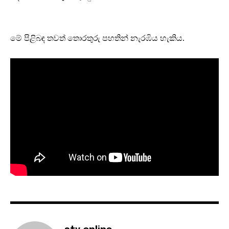
මේ පිළිබඳ තවත් තොරතුරු පහතින් නැරඹිය හැකිය.