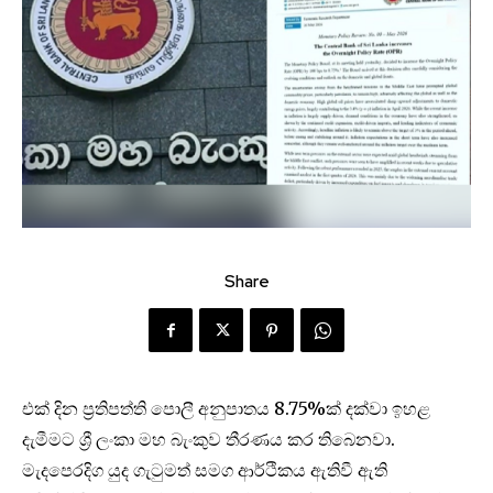
Share
එක් දින ප්‍රතිපත්ති පොලී අනුපාතය 8.75%ක් දක්වා ඉහළ
දැමීමට ශ්‍රී ලංකා මහ බැංකුව තීරණය කර තිබෙනවා.
මැදපෙරදිග යුද ගැටුමත් සමග ආර්ථිකය ඇතිවී ඇති