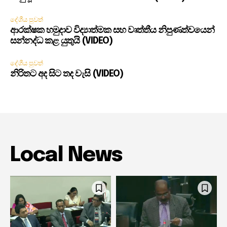
දේශීය පුවත්
ආරක්ෂක හමුදාව විද්‍යාත්මක සහ වෘත්තීය නිපුණත්වයෙන්
සන්නද්ධ කළ යුතුයි (VIDEO)
දේශීය පුවත්
නිරිතට අද සිට තද වැසි (VIDEO)
Local News