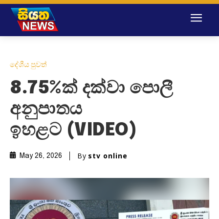
දේශීය පුවත්
8.75%ක් දක්වා පොලී
අනුපාතය
ඉහළට (VIDEO)
By
stv online
May 26, 2026