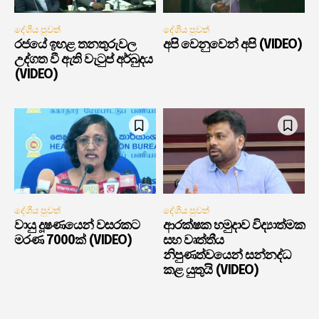
දේශීය පුවත්
දේශීය පුවත්
රජයේ ඉහළ තනතුරුවල
අපි වෙනුවෙන් අපි (VIDEO)
උද්ගත වී ඇති වැටුප් අර්බුදය
(VIDEO)
දේශීය පුවත්
දේශීය පුවත්
වායු දූෂණයෙන් වසරකට
ආරක්ෂක හමුදාව විද්‍යාත්මක
මරණ 7000ක් (VIDEO)
සහ වෘත්තීය
නිපුණත්වයෙන් සන්නද්ධ
කළ යුතුයි (VIDEO)