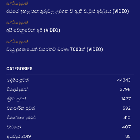
දේශීය පුවත්
රජයේ ඉහළ තනතුරුවල උද්ගත වී ඇති වැටුප් අර්බුදය (VIDEO)
දේශීය පුවත්
අපි වෙනුවෙන් අපි (VIDEO)
දේශීය පුවත්
වායු දූෂණයෙන් වසරකට මරණ 7000ක් (VIDEO)
CATEGORIES
දේශීය පුවත්
44343
විදෙස් පුවත්
3796
ක්‍රීඩා පුවත්
1477
ව්‍යාපාරික පුවත්
592
විශේෂාංග පුවත්
410
වීඩීයෝ
407
අයවැය 2019
85