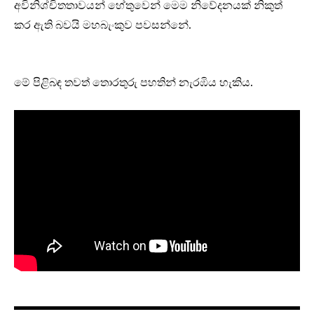
අවිනිශ්චිතතාවයන් හේතුවෙන් මෙම නිවේදනයක් නිකුත්
කර ඇති බවයි මහබැංකුව පවසන්නේ.
මේ පිළිබඳ තවත් තොරතුරු පහතින් නැරඹිය හැකිය.