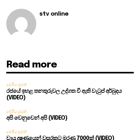
stv online
Read more
දේශීය පුවත්
රජයේ ඉහළ තනතුරුවල උද්ගත වී ඇති වැටුප් අර්බුදය
(VIDEO)
දේශීය පුවත්
අපි වෙනුවෙන් අපි (VIDEO)
දේශීය පුවත්
වායු දූෂණයෙන් වසරකට මරණ 7000ක් (VIDEO)