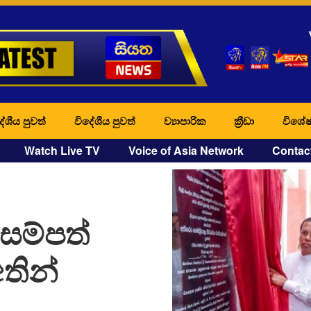
ේශීය පුවත්
විදේශීය පුවත්
ව්‍යාපාරික
ක්‍රීඩා
විශේෂ
Watch Live TV
Voice of Asia Network
Contac
සම්පත්
තින්