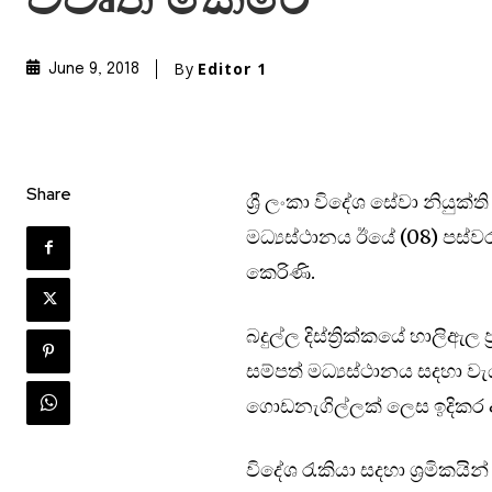
විවෘත කෙරේ
By
Editor 1
June 9, 2018
Share
ශ්‍රී ලංකා විදේශ සේවා නියු
මධ්‍යස්ථානය ඊයේ (08) පස්වර
කෙරිණි.
බදුල්ල දිස්ත්‍රික්කයේ හාලි
සම්පත් මධ්‍යස්ථානය සදහා වැ
ගොඩනැගිල්ලක් ලෙස ඉදිකර ඇ
විදේශ රැකියා සදහා ශ්‍රමිකය