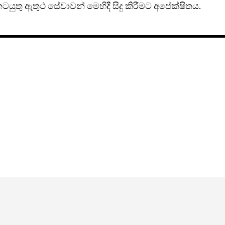
 කටයුතු ඇතුථ සේවාවන් මෙහිදී සිදු කිරීමට අපේක්ෂිතය.