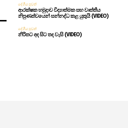
දේශීය පුවත්
ආරක්ෂක හමුදාව විද්‍යාත්මක සහ වෘත්තීය
නිපුණත්වයෙන් සන්නද්ධ කළ යුතුයි (VIDEO)
දේශීය පුවත්
නිරිතට අද සිට තද වැසි (VIDEO)