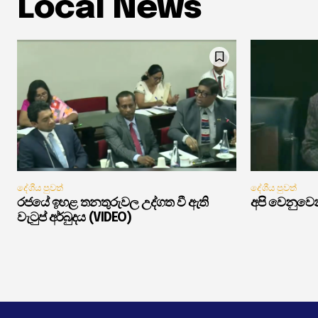
Local News
දේශීය පුවත්
දේශීය පුවත්
රජයේ ඉහළ තනතුරුවල උද්ගත වී ඇති
අපි වෙනුවෙන
වැටුප් අර්බුදය (VIDEO)