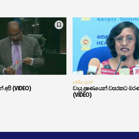
දේශීය පුවත්
් අපි (VIDEO)
වායු දූෂණයෙන් වසරකට මර
(VIDEO)