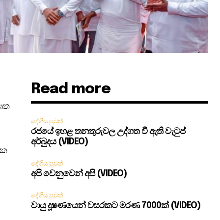
Read more
වෘත
දේශීය පුවත්
රජයේ ඉහළ තනතුරුවල උද්ගත වී ඇති වැටුප්
අර්බුදය (VIDEO)
ික
දේශීය පුවත්
අපි වෙනුවෙන් අපි (VIDEO)
දේශීය පුවත්
වායු දූෂණයෙන් වසරකට මරණ 7000ක් (VIDEO)