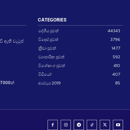
CATEGORIES
දේශීය පුවත්
44343
විදෙස් පුවත්
3796
 ඇති වැටුප්
ක්‍රීඩා පුවත්
1477
ව්‍යාපාරික පුවත්
592
විශේෂාංග පුවත්
410
වීඩීයෝ
407
අයවැය 2019
85
7000ක්