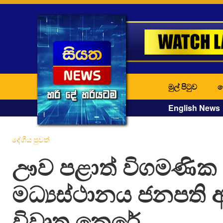
මුල් පිටුව
ද
English News
දේශීය පුවත්
ඌව පළාත් විගමණික 
මධ්‍යස්ථානය ජනපති අ