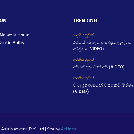
ION
TRENDING
a Network Home
දේශීය පුවත්
ookie Policy
රජයේ ඉහළ තනතුරුවල උද්ගත වී
අර්බුදය (VIDEO)
දේශීය පුවත්
අපි වෙනුවෙන් අපි (VIDEO)
දේශීය පුවත්
වායු දූෂණයෙන් වසරකට මරණ 
(VIDEO)
 Asia Network (Pvt) Ltd | Site by
Apkings