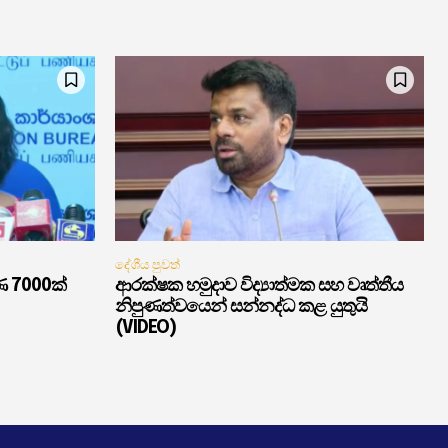
දේශීය පුවත්
ණ 7000ක්
ආරක්ෂක හමුදාව විද්‍යාත්මක සහ වෘත්තීය
නිපුණත්වයෙන් සන්නද්ධ කළ යුතුයි
(VIDEO)