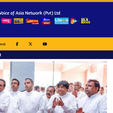
ාංග
t