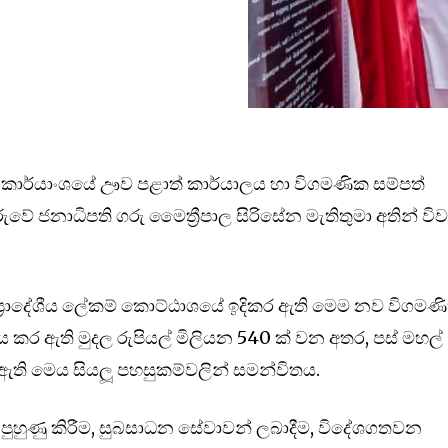
ක්ති කාර්යාංශයේ ඌව පළාත් කාර්යාලය හා විගමණික සම්පත්
ුවේ ජනාධිපති ගරු මෛත්‍රීපාල සිරිසේන මැතිතුමා අතින් වි
ඇල ප්‍රාදේශීය ලේකම් කොට්ඨාශයේ ඉදිකර ඇති මෙම නව විගමණ
ය කර ඇති මුදල රුපියල් මිලියන 540 ක් වන අතර, පස් මහල්
ති මෙය සියලූ පහසුකම්වලින් සමන්විතය.
ින් පුහුණු කිරීම, සුබසාධන සේවාවන් ලබාදීම, විදේශගතවන