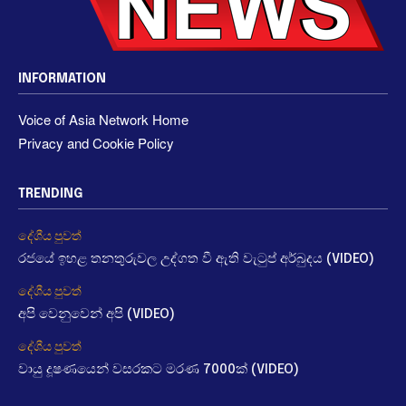
INFORMATION
Voice of Asia Network Home
Privacy and Cookie Policy
TRENDING
දේශීය පුවත්
රජයේ ඉහළ තනතුරුවල උද්ගත වී ඇති වැටුප් අර්බුදය (VIDEO)
දේශීය පුවත්
අපි වෙනුවෙන් අපි (VIDEO)
දේශීය පුවත්
වායු දූෂණයෙන් වසරකට මරණ 7000ක් (VIDEO)