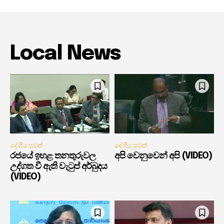
Local News
දේශීය පුවත්
දේශීය පුවත්
රජයේ ඉහළ තනතුරුවල
අපි වෙනුවෙන් අපි (VIDEO)
උද්ගත වී ඇති වැටුප් අර්බුදය
(VIDEO)