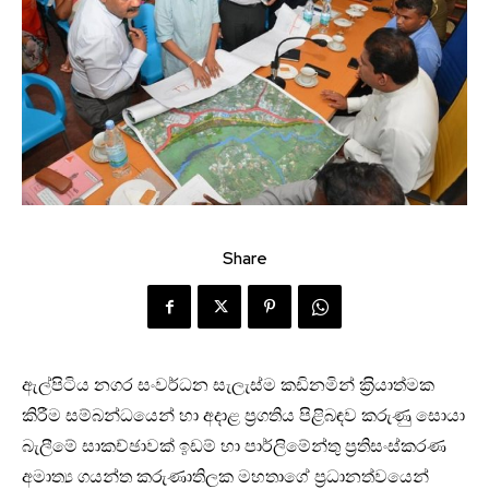
Share
ඇල්පිටිය නගර සංවර්ධන සැලැස්ම කඩිනමින් ක‍්‍රියාත්මක
කිරීම සම්බන්ධයෙන් හා අදාළ ප‍්‍රගතිය පිළිබඳව කරුණු සොයා
බැලීමේ සාකච්ඡාවක් ඉඩම් හා පාර්ලිමේන්තු ප‍්‍රතිසංස්කරණ
අමාත්‍ය ගයන්ත කරුණාතිලක මහතාගේ ප‍්‍රධානත්වයෙන්