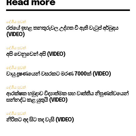
Read more
දේශීය පුවත්
රජයේ ඉහළ තනතුරුවල උද්ගත වී ඇති වැටුප් අර්බුදය
(VIDEO)
දේශීය පුවත්
අපි වෙනුවෙන් අපි (VIDEO)
දේශීය පුවත්
වායු දූෂණයෙන් වසරකට මරණ 7000ක් (VIDEO)
දේශීය පුවත්
ආරක්ෂක හමුදාව විද්‍යාත්මක සහ වෘත්තීය නිපුණත්වයෙන්
සන්නද්ධ කළ යුතුයි (VIDEO)
දේශීය පුවත්
නිරිතට අද සිට තද වැසි (VIDEO)