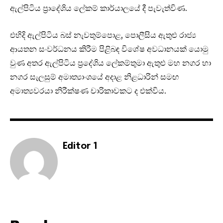
ඇල්පිටිය ප‍්‍රාදේශිය ලේකම් කාර්යාලයේ දී පැවැත්විණ.
එහිදි ඇල්පිටිය බස් නැවතුම්පොළ, පොලීසිය ඇතුළු රාජ්‍ය
ආයතන සංවර්ධනය කිරීම පිළිබඳ විශේෂ අවධානයක් යොමු
වුණ අතර ඇල්පිටිය ප්‍රදේශිය ලේකම්තුමා ඇතුළු මහ නගර හා
නගර සැලසුම් අමාත්‍යාංශයේ අදාළ නිළධාරින් සමඟ
අමාත්‍යවරයා නිරීක්ෂණ චාරිකාවකට ද එක්විය.
Editor 1