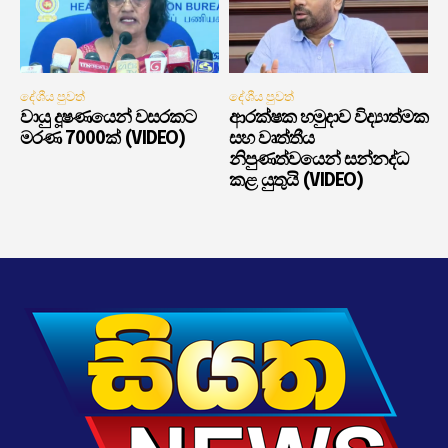
දේශීය පුවත්
දේශීය පුවත්
වායු දූෂණයෙන් වසරකට
ආරක්ෂක හමුදාව විද්‍යාත්මක
මරණ 7000ක් (VIDEO)
සහ වෘත්තීය
නිපුණත්වයෙන් සන්නද්ධ
කළ යුතුයි (VIDEO)