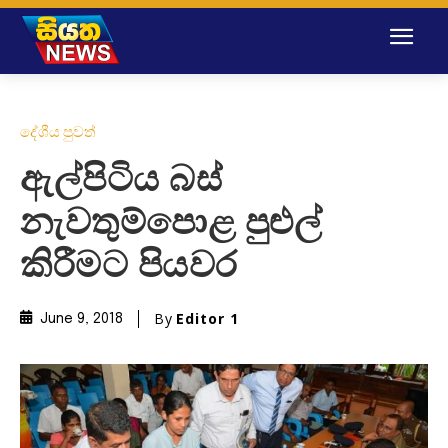
දේශීය පුවත්
​ඇල්පිටිය බස්
නැවතුම්පොළ පුළුල්
කිරීමට පියවර
By
Editor 1
June 9, 2018