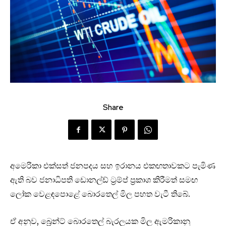
Share
අමෙරිකා එක්සත් ජනපදය සහ ඉරානය එකඟතාවකට පැමිණ
ඇති බව ජනාධිපති ඩොනල්ඩ් ට්‍රම්ප් ප්‍රකාශ කිරීමත් සමඟ
ලෝක වෙළඳපොළේ බොරතෙල් මිල පහත වැටී තිබේ.
ඒ අනුව, බ්‍රෙන්ට් බොරතෙල් බැරලයක මිල ඇමරිකානු