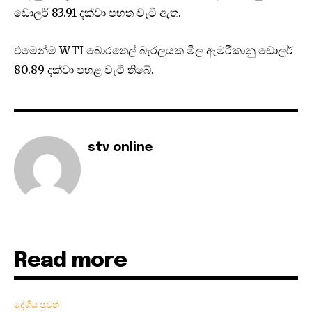
ඩොලර් 83.91 දක්වා පහත වැටී ඇත.
එමෙන්ම WTI බොරතෙල් බැරලයක මිල ඇමරිකානු ඩොලර්
80.89 දක්වා පහළ වැටී තිබේ.
stv online
Read more
දේශීය පුවත්