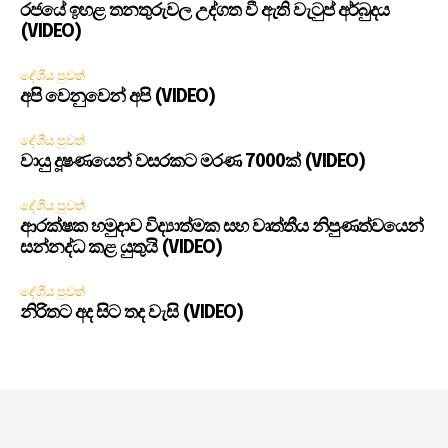
රජයේ ඉහළ තනතුරුවල උද්ගත වී ඇති වැටුප් අර්බුදය
(VIDEO)
දේශීය පුවත්
අපි වෙනුවෙන් අපි (VIDEO)
දේශීය පුවත්
වායු දූෂණයෙන් වසරකට මරණ 7000ක් (VIDEO)
දේශීය පුවත්
ආරක්ෂක හමුදාව විද්‍යාත්මක සහ වෘත්තීය නිපුණත්වයෙන්
සන්නද්ධ කළ යුතුයි (VIDEO)
දේශීය පුවත්
නිරිතට අද සිට තද වැසි (VIDEO)