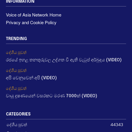
INFORMATION
Voice of Asia Network Home
Privacy and Cookie Policy
TRENDING
දේශීය පුවත්
රජයේ ඉහළ තනතුරුවල උද්ගත වී ඇති වැටුප් අර්බුදය (VIDEO)
දේශීය පුවත්
අපි වෙනුවෙන් අපි (VIDEO)
දේශීය පුවත්
වායු දූෂණයෙන් වසරකට මරණ 7000ක් (VIDEO)
CATEGORIES
දේශීය පුවත්
44343