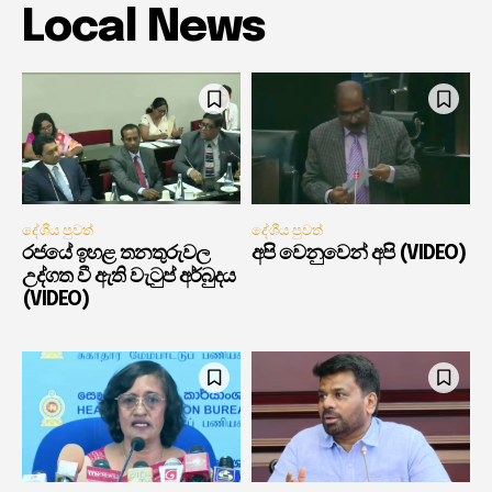
Local News
දේශීය පුවත්
දේශීය පුවත්
රජයේ ඉහළ තනතුරුවල
අපි වෙනුවෙන් අපි (VIDEO)
උද්ගත වී ඇති වැටුප් අර්බුදය
(VIDEO)