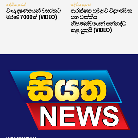
දේශීය පුවත්
දේශීය පුවත්
වායු දූෂණයෙන් වසරකට
ආරක්ෂක හමුදාව විද්‍යාත්මක
මරණ 7000ක් (VIDEO)
සහ වෘත්තීය
නිපුණත්වයෙන් සන්නද්ධ
කළ යුතුයි (VIDEO)