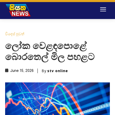
විදෙස් පුවත්
ලෝක වෙළඳපොළේ
බොරතෙල් මිල පහළට
By
stv online
June 15, 2026