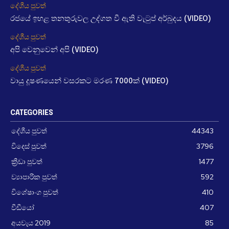
දේශීය පුවත්
රජයේ ඉහළ තනතුරුවල උද්ගත වී ඇති වැටුප් අර්බුදය (VIDEO)
දේශීය පුවත්
අපි වෙනුවෙන් අපි (VIDEO)
දේශීය පුවත්
වායු දූෂණයෙන් වසරකට මරණ 7000ක් (VIDEO)
CATEGORIES
දේශීය පුවත්
44343
විදෙස් පුවත්
3796
ක්‍රීඩා පුවත්
1477
ව්‍යාපාරික පුවත්
592
විශේෂාංග පුවත්
410
වීඩීයෝ
407
අයවැය 2019
85