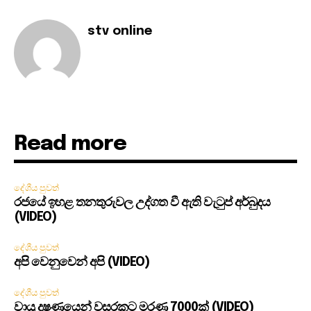
stv online
Read more
දේශීය පුවත්
රජයේ ඉහළ තනතුරුවල උද්ගත වී ඇති වැටුප් අර්බුදය
(VIDEO)
දේශීය පුවත්
අපි වෙනුවෙන් අපි (VIDEO)
දේශීය පුවත්
වායු දූෂණයෙන් වසරකට මරණ 7000ක් (VIDEO)