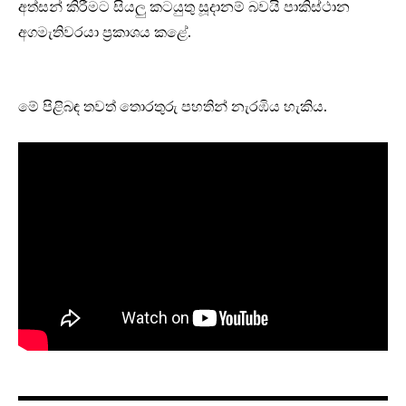
අත්සන් කිරීමට සියලු කටයුතු සූදානම් බවයි පාකිස්ථාන
අගමැතිවරයා ප්‍රකාශය කළේ.
මේ පිළිබඳ තවත් තොරතුරු පහතින් නැරඹිය හැකිය.