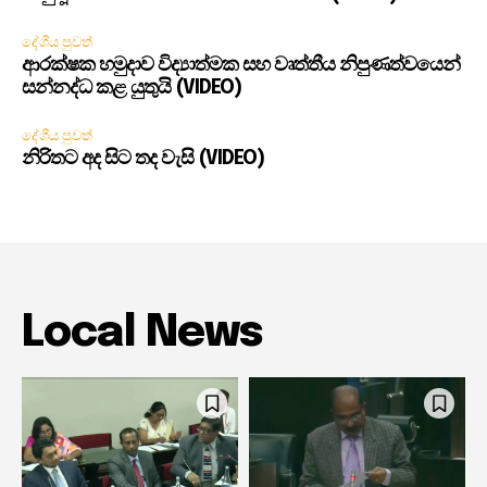
දේශීය පුවත්
ආරක්ෂක හමුදාව විද්‍යාත්මක සහ වෘත්තීය නිපුණත්වයෙන්
සන්නද්ධ කළ යුතුයි (VIDEO)
දේශීය පුවත්
නිරිතට අද සිට තද වැසි (VIDEO)
Local News