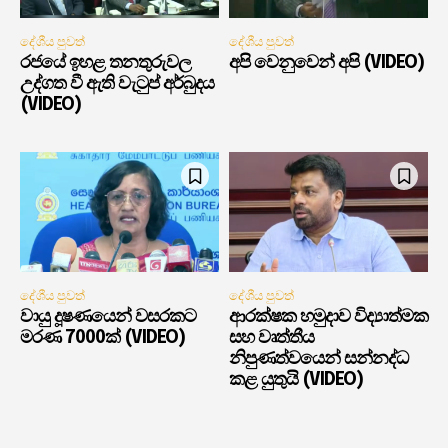
දේශීය පුවත්
දේශීය පුවත්
රජයේ ඉහළ තනතුරුවල
අපි වෙනුවෙන් අපි (VIDEO)
උද්ගත වී ඇති වැටුප් අර්බුදය
(VIDEO)
දේශීය පුවත්
දේශීය පුවත්
වායු දූෂණයෙන් වසරකට
ආරක්ෂක හමුදාව විද්‍යාත්මක
මරණ 7000ක් (VIDEO)
සහ වෘත්තීය
නිපුණත්වයෙන් සන්නද්ධ
කළ යුතුයි (VIDEO)