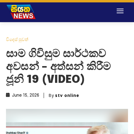
විදෙස් පුවත්
සාම ගිවිසුම සාර්ථකව
අවසන් – අත්සන් කිරීම
ජූනි 19 (VIDEO)
By
stv online
June 15, 2026