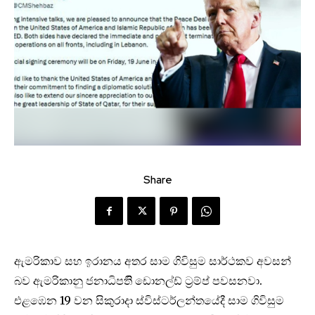
Share
ඇමරිකාව සහ ඉරානය අතර සාම ගිවිසුම සාර්ථකව අවසන්
බව ඇමරිකානු ජනාධිපතිි ඩොනල්ඩ් ට්‍රම්ප් පවසනවා.
එළඹෙන 19 වන සිකුරාදා ස්විස්ටර්ලන්තයේදී සාම ගිවිසුම