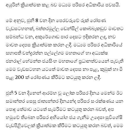
අයුරින් ක්‍රියාත්මක කළ බව මධ්‍යම පරිසර අධිකාරිය පවසයි.
මේ අනුව, ජුනි 8 වන දින පෙරවරුවේ රුක් රෝපණ
වැඩසටහනක්, බත්තරමුල්ල ඩෙන්සිල් කොබ්බෑකඩුව මාවතට
සම්බන්ධ වන, අකුරේගොඩ පාර දෙසට ඉදිකරන ලද, නව
මාවත දෙපස ක්‍රියාත්මක කරන ලදී. මධ්‍යම පරිසර අධිකාරියේ
සභාපති චන්ද්‍රරත්න පල්ලේගම මහතාගේ හා අධ්‍යක්ෂ
ජනරාල් හේමන්ත ජයසිංහ මහතාගේ ප්‍රධානත්වයෙන් පැවැති
මෙම වැඩසටහන යටතේ මාවත දෙපස නා පැළ, කුඹුක් හා මී
පැළ 200 ක් රෝපණය කිරීමට කටයුතු කරන ලදී.
ජුනි 5 වන දිනෙන් ආරම්භ වූ ලෝක පරිසර දිනය මෙන්ම ඊට
සමාන්තර සෙසු ජාත්‍යන්තර දිනයන්ද පරිසර සංරක්ෂණය යන
පොදු තේමාව යටතේ සැමරීමට කටයුතු කරන බවත්, අප
හමුවේ තිබෙන පරිසර අභියෝග ජය ගැනීම උදෙසා සුවිශේෂි
වැඩපිළිවෙලක් ක්‍රියාත්මක කිරීමට කටයුතු කරන බවත්, මෙම