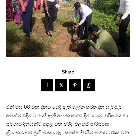
Share
ජුනි මස 08 වන දිනට යෙදී ඇති ලෝක හරිත දින සැමරුම
මෙන්ම එදිනට යෙදී ඇති ලෝක සාගර දිනය යන පරිසරය හා
සමගාමී දිනයන්ට අදාළ වන පරිදි ඵලදායී පාරිසරික
ක්‍රියාකාරකම් ජුනි මාසය තුළ සමස්ත දිවයිනම ආවරණය වන