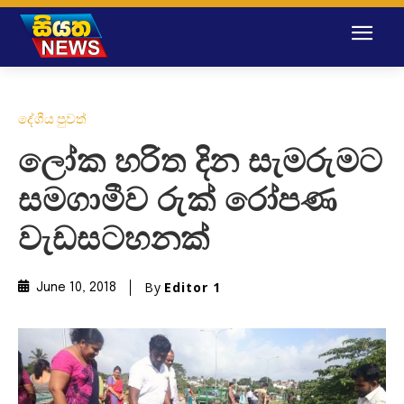
දේශීය පුවත්
ලෝක හරිත දින සැමරුමට
සමගාමීව රුක් රෝපණ
වැඩසටහනක්
By
Editor 1
June 10, 2018