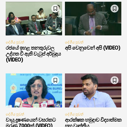
දේශීය පුවත්
දේශීය පුවත්
රජයේ ඉහළ තනතුරුවල
අපි වෙනුවෙන් අපි (VIDEO)
උද්ගත වී ඇති වැටුප් අර්බුදය
(VIDEO)
දේශීය පුවත්
දේශීය පුවත්
වායු දූෂණයෙන් වසරකට
ආරක්ෂක හමුදාව විද්‍යාත්මක
මරණ 7000ක් (VIDEO)
සහ වෘත්තීය