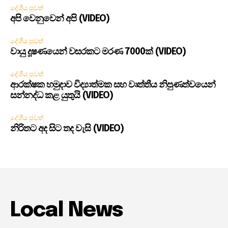
දේශීය පුවත්
අපි වෙනුවෙන් අපි (VIDEO)
දේශීය පුවත්
වායු දූෂණයෙන් වසරකට මරණ 7000ක් (VIDEO)
දේශීය පුවත්
ආරක්ෂක හමුදාව විද්‍යාත්මක සහ වෘත්තීය නිපුණත්වයෙන්
සන්නද්ධ කළ යුතුයි (VIDEO)
දේශීය පුවත්
නිරිතට අද සිට තද වැසි (VIDEO)
Local News