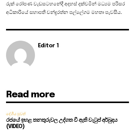
රුක් රෝපණ වැඩසටහනේදී අදහස් දක්වමින් මධ්‍යම පරිසර
අධිකාරියේ සභාපති චන්ද්‍රරත්න පල්ලේගම මහතා පැවසීය.
Editor 1
Read more
දේශීය පුවත්
රජයේ ඉහළ තනතුරුවල උද්ගත වී ඇති වැටුප් අර්බුදය
(VIDEO)