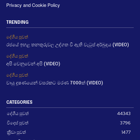
Privacy and Cookie Policy
TRENDING
දේශීය පුවත්
රජයේ ඉහළ තනතුරුවල උද්ගත වී ඇති වැටුප් අර්බුදය (VIDEO)
දේශීය පුවත්
අපි වෙනුවෙන් අපි (VIDEO)
දේශීය පුවත්
වායු දූෂණයෙන් වසරකට මරණ 7000ක් (VIDEO)
CATEGORIES
දේශීය පුවත්
44343
විදෙස් පුවත්
3796
ක්‍රීඩා පුවත්
1477