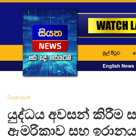
මුල් පිටුව
ද
English News
විදෙස් පුවත්
යුද්ධය අවසන් කිරීම 
ඇමරිකාව සහ ඉරානය