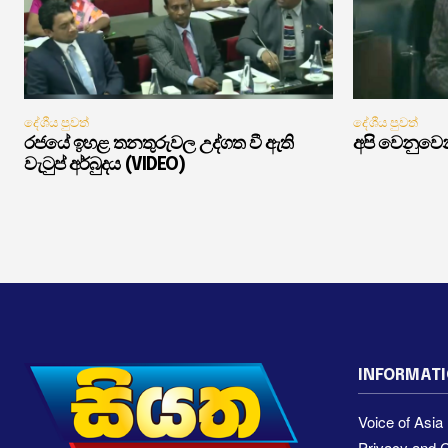
දේශීය පුවත්
දේශීය පුවත්
රජයේ ඉහළ තනතුරුවල උද්ගත වී ඇති
අපි වෙනුවෙන
වැටුප් අර්බුදය (VIDEO)
INFORMAT
Voice of Asi
Privacy and C