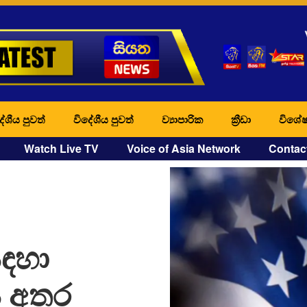
ේශීය පුවත්
විදේශීය පුවත්
ව්‍යාපාරික
ක්‍රීඩා
විශේෂ
Watch Live TV
Voice of Asia Network
Contac
සඳහා
 අතර