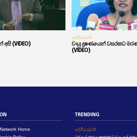
දේශීය පුවත්
් අපි (VIDEO)
වායු දූෂණයෙන් වසරකට මර
(VIDEO)
ION
TRENDING
a Network Home
දේශීය පුවත්
ookie Policy