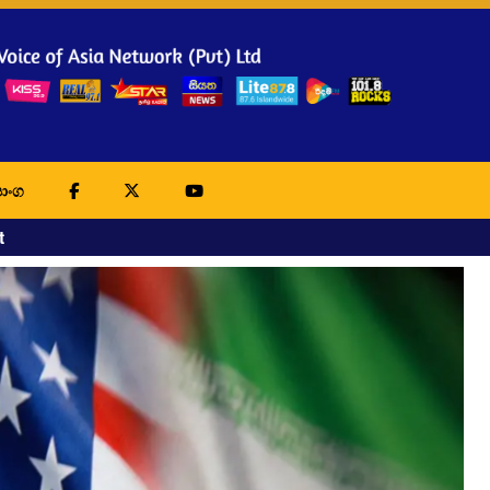
ාංග
t