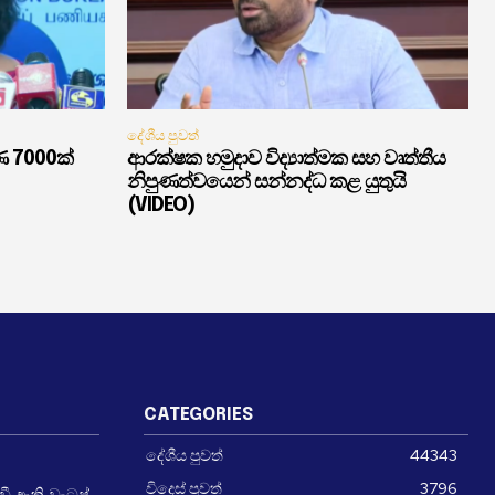
දේශීය පුවත්
ණ 7000ක්
ආරක්ෂක හමුදාව විද්‍යාත්මක සහ වෘත්තීය
නිපුණත්වයෙන් සන්නද්ධ කළ යුතුයි
(VIDEO)
CATEGORIES
දේශීය පුවත්
44343
විදෙස් පුවත්
3796