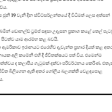
වේය.
ජුනි 19 වැනි දින ස්විට්සර්ලන්තයේ දී විධිමත් ලෙස අත්සන්
ින් ඩොනල්ඩ් ට්‍රම්ප් සඳුසා උදෑසන ප්‍රකාශ කළේ තෙල් පැට
ෙන් පිටත්ව යාම ආරම්භ කළ බවයි.
ින ඇමරිකාව ඉරානයට එරෙහිව දැවැන්ත ප්‍රහාර දියත් කළ අත
ක අලි කමේනි එහි දී ජීවිතක්ෂයට පත් විය. එමෙන්ම
ත්ත්වය ද කලාපීය ගැටුමක් දක්වා පරිවර්ථනය කෙරිණ. එතැ
 ජීවිත බිලිගෙන ඇති අතර ගෝලීය බලශක්ති වෙළඳපොළ
ය.