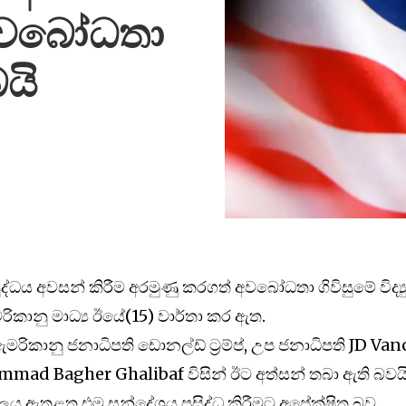
ේ අවබෝධතා
යි
ධය අවසන් කිරීම අරමුණු කරගත් අවබෝධතා ගිවිසුමේ විද්‍යු
රිකානු මාධ්‍ය ඊයේ(15) වාර්තා කර ඇත.
රිකානු ජනාධිපති ඩොනල්ඩ් ට්‍රම්ප්, උප ජනාධිපති JD Van
d Bagher Ghalibaf විසින් ඊට අත්සන් තබා ‍ඇති බවයි
කාලය ඇතුළත එම සන්දේශය ප්‍රසිද්ධ කිරීමට අපේක්ෂිත බව