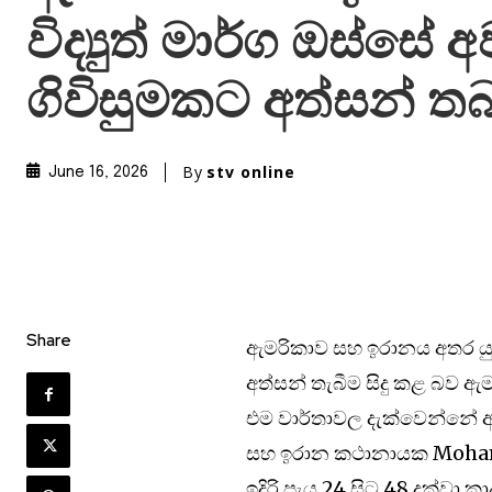
විද්‍යුත් මාර්ග ඔස්ස
ගිවිසුමකට අත්සන් තබ
By
stv online
June 16, 2026
Share
ඇමරිකාව සහ ඉරානය අතර යුද්
අත්සන් තැබීම සිදු කළ බව ඇම
එම වාර්තාවල දැක්වෙන්නේ ඇම
සහ ඉරාන කථානායක Mohamma
ඉදිරි පැය 24 සිට 48 දක්වා 