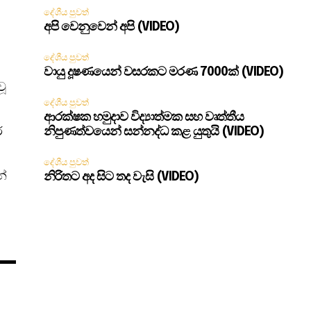
දේශීය පුවත්
අපි වෙනුවෙන් අපි (VIDEO)
දේශීය පුවත්
වායු දූෂණයෙන් වසරකට මරණ 7000ක් (VIDEO)
වූ
දේශීය පුවත්
ආරක්ෂක හමුදාව විද්‍යාත්මක සහ වෘත්තීය
ර
නිපුණත්වයෙන් සන්නද්ධ කළ යුතුයි (VIDEO)
දේශීය පුවත්
න්
නිරිතට අද සිට තද වැසි (VIDEO)