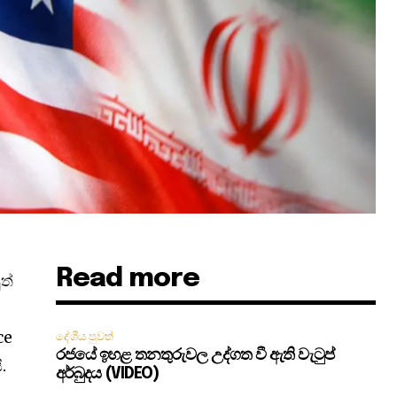
Read more
ත්
ce
දේශීය පුවත්
රජයේ ඉහළ තනතුරුවල උද්ගත වී ඇති වැටුප්
.
අර්බුදය (VIDEO)