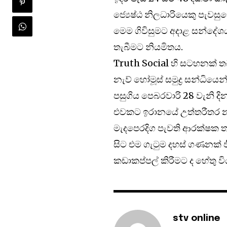
ජ්‍යෙෂ්ඨ නිලධාරියෙකු පැවසු
මෙම ගිවිසුමට අදාළ සන්දේශය 
තැබීමට නියමිතය.
Truth Social හි සටහනක් තබම
නැව් හෝමූස් සමුද්‍ර සන්ධිය
පසුගිය පෙබරවාරි 28 වැනි ද
එවකට ඉරානයේ උත්තරීතර නාය
මැදපෙරදිග පැවති ආරක්ෂක ත
සිට එම ගැටුම දහස් ගණනක්
කඩාකප්පල් කිරීමට ද හේතු වි
stv online