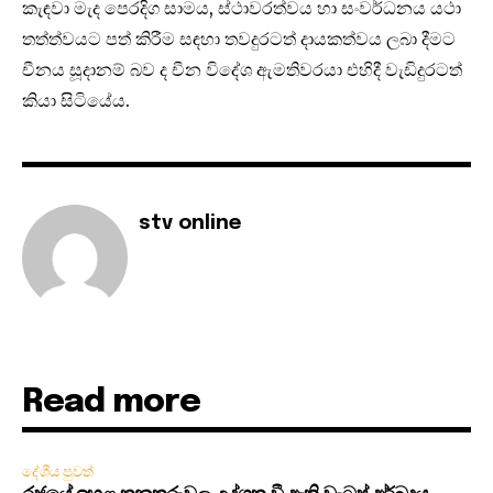
කැඳවා මැද පෙරදිග සාමය, ස්ථාවරත්වය හා සංවර්ධනය යථා
තත්ත්වයට පත් කිරීම සඳහා තවදුරටත් දායකත්වය ලබා දීමට
චීනය සූදානම් බව ද චීන විදේශ ඇමතිවරයා එහිදී වැඩිදුරටත්
කියා සිටියේය.
stv online
Read more
දේශීය පුවත්