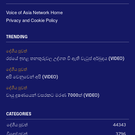
Voice of Asia Network Home
Privacy and Cookie Policy
TRENDING
දේශීය පුවත්
රජයේ ඉහළ තනතුරුවල උද්ගත වී ඇති වැටුප් අර්බුදය (VIDEO)
දේශීය පුවත්
අපි වෙනුවෙන් අපි (VIDEO)
දේශීය පුවත්
වායු දූෂණයෙන් වසරකට මරණ 7000ක් (VIDEO)
CATEGORIES
දේශීය පුවත්
44343
විදෙස් පුවත්
3796