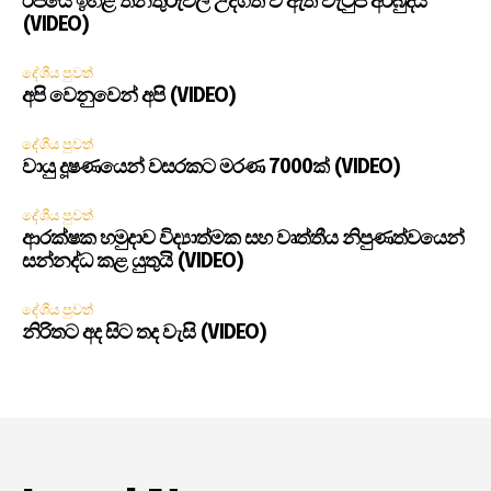
රජයේ ඉහළ තනතුරුවල උද්ගත වී ඇති වැටුප් අර්බුදය
(VIDEO)
දේශීය පුවත්
අපි වෙනුවෙන් අපි (VIDEO)
දේශීය පුවත්
වායු දූෂණයෙන් වසරකට මරණ 7000ක් (VIDEO)
දේශීය පුවත්
ආරක්ෂක හමුදාව විද්‍යාත්මක සහ වෘත්තීය නිපුණත්වයෙන්
සන්නද්ධ කළ යුතුයි (VIDEO)
දේශීය පුවත්
නිරිතට අද සිට තද වැසි (VIDEO)