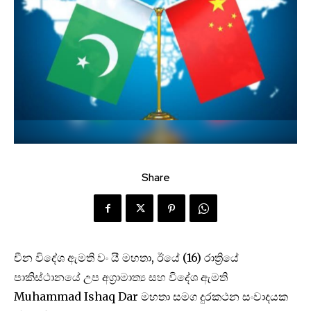
Share
චීන විදේශ ඇමති වං යී මහතා, ඊයේ (16) රාත්‍රියේ
පාකිස්ථානයේ උප අග්‍රාමාත්‍ය සහ විදේශ ඇමති
Muhammad Ishaq Dar මහතා සමග දුරකථන සංවාදයක