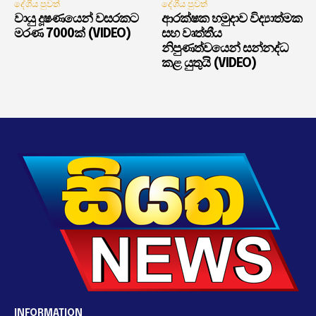
දේශීය පුවත්
දේශීය පුවත්
වායු දූෂණයෙන් වසරකට
ආරක්ෂක හමුදාව විද්‍යාත්මක
මරණ 7000ක් (VIDEO)
සහ වෘත්තීය
නිපුණත්වයෙන් සන්නද්ධ
කළ යුතුයි (VIDEO)
INFORMATION