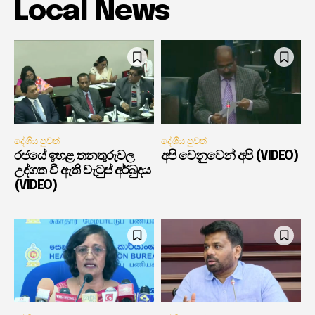
Local News
දේශීය පුවත්
දේශීය පුවත්
රජයේ ඉහළ තනතුරුවල
අපි වෙනුවෙන් අපි (VIDEO)
උද්ගත වී ඇති වැටුප් අර්බුදය
(VIDEO)