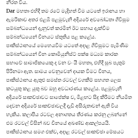
නිරත විය.
Dar මහතා එහිදී තම රටේ මැදිහත් වීම යටතේ ඉරානය හා
ඇමරිකාව අතර එළඹි පළමුවැනි අදියරේ අවබෝධතා ගිවිසුම
සම්බන්ධයෙන් දැනුවත් කරමින් ඊට සහාය දැක්වීම
සම්බන්ධයෙන් චීනයට ස්තුතිය පළ කළේය.
පාකිස්ථානයේ මෙහෙයවීම යටතේ අදාළ ගිවිසුමට පැමිණීම
සම්බන්ධයෙන් චීන කොමියුනිස්ට් පක්ෂ මධ්‍යම කාරක
සභාවේ සාමාජිකයෙකු ද වන වං යී මහතා, එහිදී සුබ පැතුම්
පිරිනමා ඇත. සාමය වෙනුවෙන් දායක වීමට චීනය,
පාකිස්ථානය ඇතුළු සමස්ත රටවල් වගකීම් සහගත ලෙස
කටයුතු කළ යුතු බව ඔහු අවධාරණය කළේය. පළමුවැනි
අදියරේ සාකච්ඡාවට සාපේක්ෂ ව, මීළඟට සිදු කිරීමට නියමිත
දෙවන අදියරේ සාකච්ඡාවලදී දැඩි අසීරුතාවන් ඇති විය
හැකිය. කලාපීය රටවල අනාගතය තීරණය කරනු ලබන්නේ
එම රටවල් විසින් බව චීනයේ අඛණ්ඩ ආකල්පයයි.
පාකිස්ථානය සමග එක්ව, අදාළ රටවල් සාකච්ඡා මේසයට