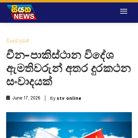
විදෙස් පුවත්
චීන-පාකිස්ථාන විදේශ
ඇමතිවරුන් අතර දුරකථන
සංවාදයක්
By
stv online
June 17, 2026