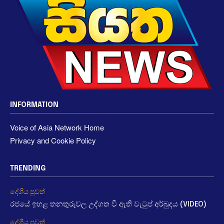
INFORMATION
Voice of Asia Network Home
Privacy and Cookie Policy
TRENDING
දේශීය පුවත්
රජයේ ඉහළ තනතුරුවල උද්ගත වී ඇති වැටුප් අර්බුදය (VIDEO)
දේශීය පුවත්