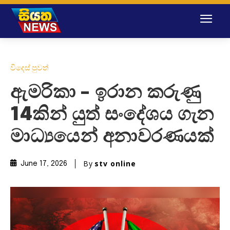
විදෙස් පුවත්
ඇමරිකා – ඉරාන කරුණු
14කින් යුත් සංදේශය ගැන
මාධ්‍යයෙන් අනාවරණයක්
By
stv online
June 17, 2026