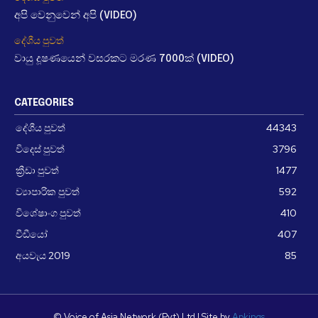
අපි වෙනුවෙන් අපි (VIDEO)
දේශීය පුවත්
වායු දූෂණයෙන් වසරකට මරණ 7000ක් (VIDEO)
CATEGORIES
දේශීය පුවත්
44343
විදෙස් පුවත්
3796
ක්‍රීඩා පුවත්
1477
ව්‍යාපාරික පුවත්
592
විශේෂාංග පුවත්
410
වීඩීයෝ
407
අයවැය 2019
85
© Voice of Asia Network (Pvt) Ltd | Site by
Apkings