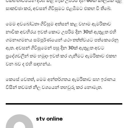
එකඟතාවයෙන් දීර්ඝ කළ හැකි උපරිම දින 60ක කාලයක් තුළ
සාකච්ඡා කර, අවසන් ගිවිසුමට එළඹීමට එකඟ වී තිබේ.
මෙම අවබෝධතා ගිවිසුම අත්සන් කළ වහාම ඇමරිකාව
නාවික අවහිරය ඉවත් කොට උපරිම දින 30ක් ඇතුළත එහි
ගමනාගමනය සම්පූර්ණයෙන් යථා තත්ත්වයට පත්කෙරෙනු
ඇත. අවසන් ගිවිසුමෙන් පසු දින 30ක් ඇතුළත අවට
ප්‍රදේශවලින් තම හමුදා ඉවත් කර ගැනීමට ඇමරිකාව එකඟ
වන බව ද එහි සඳහන්ය.
කෙසේ වෙතත්, මෙම අන්තර්ගතය ඇමරිකාව සහ ඉරානය
විසින් තවමත් නිල වශයෙන් තහවුරු කර නොමැත.
stv online