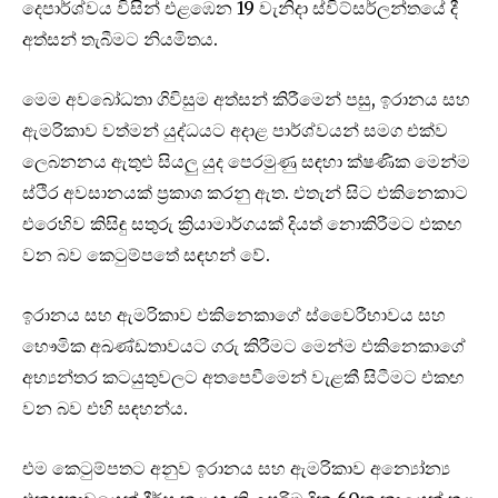
දෙපාර්ශ්වය විසින් එළඹෙන 19 වැනිදා ස්විට්සර්ලන්තයේ දී
අත්සන් තැබීමට නියමිතය.
මෙම අවබෝධතා ගිවිසුම අත්සන් කිරීමෙන් පසු, ඉරානය සහ
ඇමරිකාව වත්මන් යුද්ධයට අදාළ පාර්ශ්වයන් සමග එක්ව
ලෙබනනය ඇතුළු සියලු යුද පෙරමුණු සඳහා ක්ෂණික මෙන්ම
ස්ථිර අවසානයක් ප්‍රකාශ කරනු ඇත. එතැන් සිට එකිනෙකාට
එරෙහිව කිසිඳු සතුරු ක්‍රියාමාර්ගයක් දියත් නොකිරීමට එකඟ
වන බව කෙටුම්පතේ සඳහන් වේ.
ඉරානය සහ ඇමරිකාව එකිනෙකාගේ ස්වෛරීභාවය සහ
භෞමික අඛණ්ඩතාවයට ගරු කිරීමට මෙන්ම එකිනෙකාගේ
අභ්‍යන්තර කටයුතුවලට අතපෙවීමෙන් වැළකී සිටීමට එකඟ
වන බව එහි සඳහන්ය.
එම කෙටුම්පතට අනුව ඉරානය සහ ඇමරිකාව අන්‍යෝන්‍ය