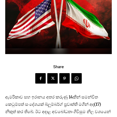
Share
ඇමරිකාව සහ ඉරානය අතර කරුණු 14කින් සමන්විත
කෙටුම්පත් සංදේශයක් බ්ලූම්බර්ග් ප්‍රවෘත්ති මගින් අද(17)
නිකුත් කර තිබේ. ඊට අදාළ අවබෝධතා ගිවිසුම නිල වශයෙන්