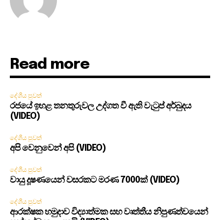
Read more
දේශීය පුවත්
රජයේ ඉහළ තනතුරුවල උද්ගත වී ඇති වැටුප් අර්බුදය
(VIDEO)
දේශීය පුවත්
අපි වෙනුවෙන් අපි (VIDEO)
දේශීය පුවත්
වායු දූෂණයෙන් වසරකට මරණ 7000ක් (VIDEO)
දේශීය පුවත්
ආරක්ෂක හමුදාව විද්‍යාත්මක සහ වෘත්තීය නිපුණත්වයෙන්