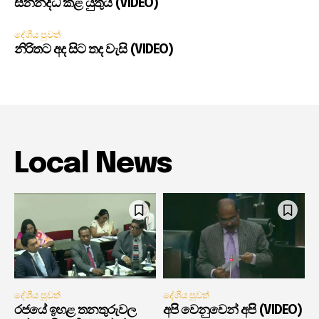
සන්නද්ධ කළ යුතුයි (VIDEO)
දේශීය පුවත්
නිරිතට අද සිට තද වැසි (VIDEO)
Local News
දේශීය පුවත්
දේශීය පුවත්
රජයේ ඉහළ තනතුරුවල
අපි වෙනුවෙන් අපි (VIDEO)