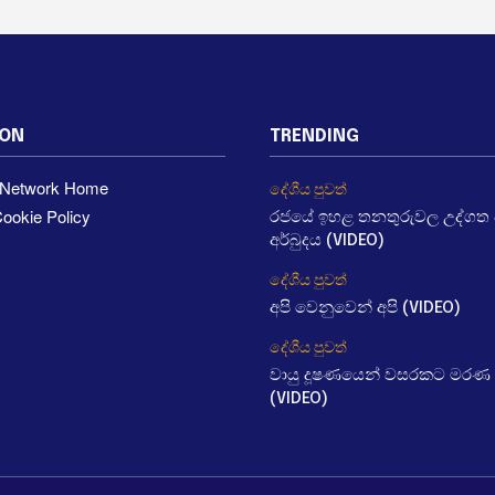
ION
TRENDING
a Network Home
දේශීය පුවත්
ookie Policy
රජයේ ඉහළ තනතුරුවල උද්ගත වී
අර්බුදය (VIDEO)
දේශීය පුවත්
අපි වෙනුවෙන් අපි (VIDEO)
දේශීය පුවත්
වායු දූෂණයෙන් වසරකට මරණ 
(VIDEO)