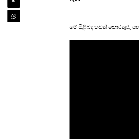
මේ පිළිබඳ තවත් තොරතුරු පහ