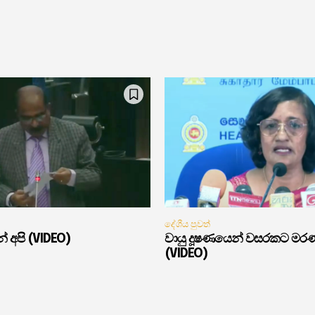
දේශීය පුවත්
් අපි (VIDEO)
වායු දූෂණයෙන් වසරකට මර
(VIDEO)