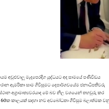
ම අවුළුවාලූ මැදපෙරදිග යුද්ධයට අද සාමයේ පණිවිඩය
 ඉරාන ඇමරිකා සාම ගිවිසුමට දෙපාර්ශවයේම ජනාධිපතිවරු
ස්ථාන අග්‍රාමාත්‍යවරයාද මේ බව නිල වශයෙන් තහවුරු කර
ින 60ක කාලයක් සඳහා නව අවබෝධතා ගිවිසුම බලාත්මක වන