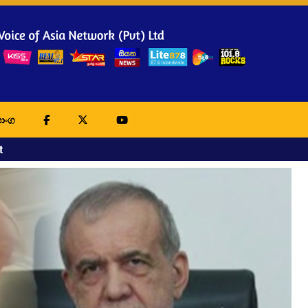
ාංග
t