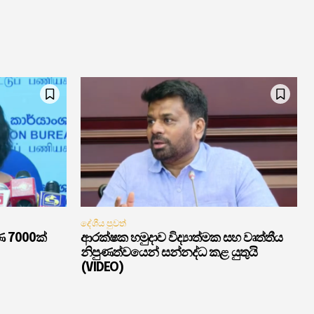
දේශීය පුවත්
ණ 7000ක්
ආරක්ෂක හමුදාව විද්‍යාත්මක සහ වෘත්තීය
නිපුණත්වයෙන් සන්නද්ධ කළ යුතුයි
(VIDEO)