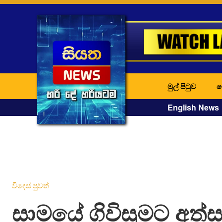
මුල් පිටුව
ද
English News
විදෙස් පුවත්
සාමයේ ගිවිසුමට අත්ස