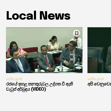
Local News
දේශීය පුවත්
දේශීය පුවත්
රජයේ ඉහළ තනතුරුවල උද්ගත වී ඇති
අපි වෙනුවෙන
වැටුප් අර්බුදය (VIDEO)