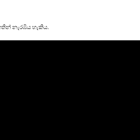
තින් නැරඹි‍ය හැකිය.