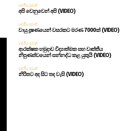
දේශීය පුවත්
අපි වෙනුවෙන් අපි (VIDEO)
දේශීය පුවත්
වායු දූෂණයෙන් වසරකට මරණ 7000ක් (VIDEO)
දේශීය පුවත්
ආරක්ෂක හමුදාව විද්‍යාත්මක සහ වෘත්තීය
නිපුණත්වයෙන් සන්නද්ධ කළ යුතුයි (VIDEO)
දේශීය පුවත්
නිරිතට අද සිට තද වැසි (VIDEO)