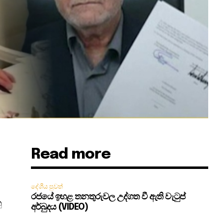
Read more
දේශීය පුවත්
රජයේ ඉහළ තනතුරුවල උද්ගත වී ඇති වැටුප්
ු
අර්බුදය (VIDEO)