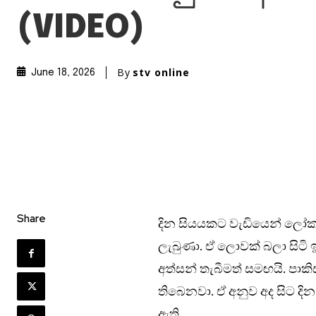
(VIDEO)
By
stv online
June 18, 2026
Share
දින සියයකට වැඩියෙන් ලෝකය
ලැබුණා. ඒ ලොවක් බලා සිටි
අත්සන් තැබීමත් සමඟයි. පාකි
තිබෙනවා. ඒ අනුව අද සිට ද
ඇති.