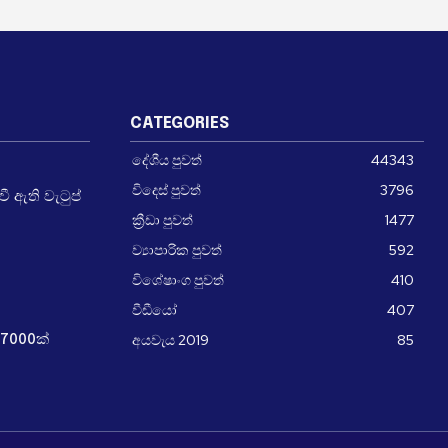
CATEGORIES
දේශීය පුවත්
44343
විදෙස් පුවත්
3796
 ඇති වැටුප්
ක්‍රීඩා පුවත්
1477
ව්‍යාපාරික පුවත්
592
විශේෂාංග පුවත්
410
වීඩීයෝ
407
අයවැය 2019
85
7000ක්