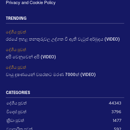
Privacy and Cookie Policy
TRENDING
දේශීය පුවත්
රජයේ ඉහළ තනතුරුවල උද්ගත වී ඇති වැටුප් අර්බුදය (VIDEO)
දේශීය පුවත්
අපි වෙනුවෙන් අපි (VIDEO)
දේශීය පුවත්
වායු දූෂණයෙන් වසරකට මරණ 7000ක් (VIDEO)
CATEGORIES
දේශීය පුවත්
44343
විදෙස් පුවත්
3796
ක්‍රීඩා පුවත්
1477
ව්‍යාපාරික පුවත්
592