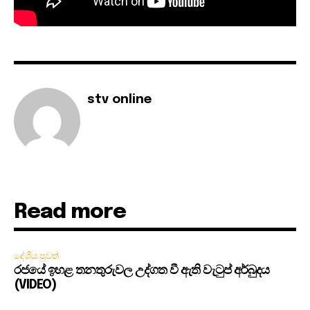
stv online
Read more
දේශීය පුවත්
රජයේ ඉහළ තනතුරුවල උද්ගත වී ඇති වැටුප් අර්බුදය
(VIDEO)