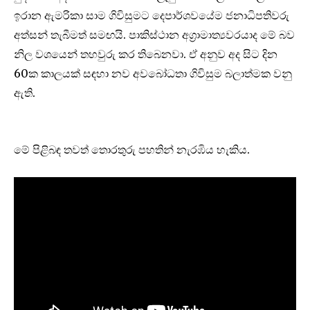
ඉරාන ඇමරිකා සාම ගිවිසුමට දෙපාර්ශවයේම ජනාධිපතිවරු
අත්සන් තැබීමත් සමඟයි. පාකිස්ථාන අග්‍රාමාත්‍යවරයාද මේ බව
නිල වශයෙන් තහවුරු කර තිබෙනවා. ඒ අනුව අද සිට දින
60ක කාලයක් සඳහා නව අවබෝධතා ගිවිසුම බලාත්මක වනු
ඇති.
මේ පිළිබඳ තවත් තොරතුරු පහතින් නැරඹි‍ය හැකිය.