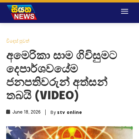
විදෙස් පුවත්
අමෙරිකා සාම ගිවිසුමට
දෙපාර්ශවයේම
ජනපතිවරුන් අත්සන්
තබයි (VIDEO)
By
stv online
June 18, 2026