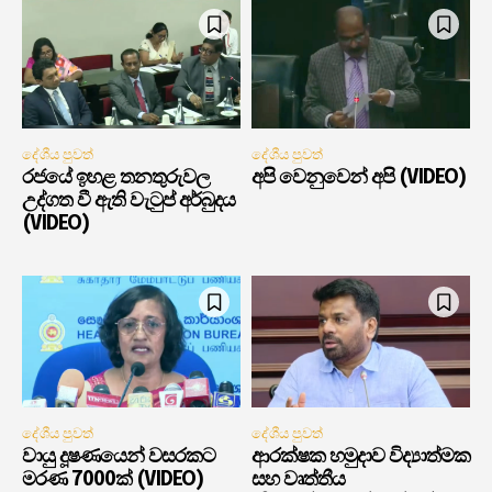
දේශීය පුවත්
දේශීය පුවත්
රජයේ ඉහළ තනතුරුවල
අපි වෙනුවෙන් අපි (VIDEO)
උද්ගත වී ඇති වැටුප් අර්බුදය
(VIDEO)
දේශීය පුවත්
දේශීය පුවත්
වායු දූෂණයෙන් වසරකට
ආරක්ෂක හමුදාව විද්‍යාත්මක
මරණ 7000ක් (VIDEO)
සහ වෘත්තීය