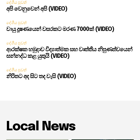
දේශීය පුවත්
අපි වෙනුවෙන් අපි (VIDEO)
දේශීය පුවත්
වායු දූෂණයෙන් වසරකට මරණ 7000ක් (VIDEO)
දේශීය පුවත්
ආරක්ෂක හමුදාව විද්‍යාත්මක සහ වෘත්තීය නිපුණත්වයෙන්
සන්නද්ධ කළ යුතුයි (VIDEO)
දේශීය පුවත්
නිරිතට අද සිට තද වැසි (VIDEO)
Local News