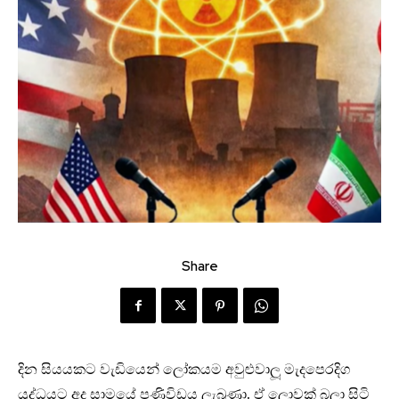
Share
දින සියයකට වැඩියෙන් ලෝකයම අවුළුවාලූ මැදපෙරදිග
යුද්ධයට අද සාමයේ පණිවිඩය ලැබුණා. ඒ ලොවක් බලා සිටි