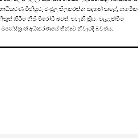
මහාධිකරණ විනිසුරු මංජුල තිලකරත්න සඳහන් කළේ, ආගමික
ිකුත් කිරීම නීති විරෝධී බවත්, එවැනි ක්‍රියා වැළැක්වීම
හේස්ත්‍රාත් අධිකරණයේ තීන්දුව නිවැරදි බවත්ය.