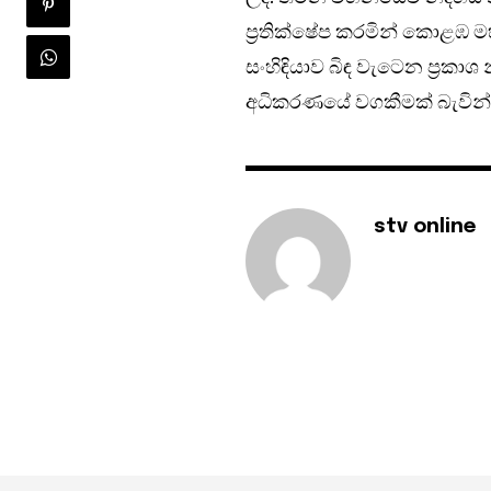
ප්‍රතික්ෂේප කරමින් කොළඹ 
සංහිඳියාව බිඳ වැටෙන ප්‍රකාශ න
අධිකරණයේ වගකීමක් බැවින් ම
stv online