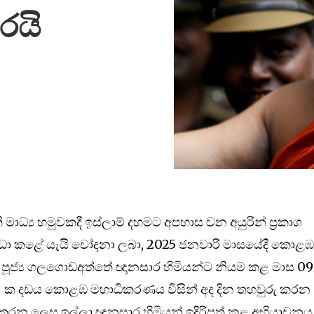
රයි
ාධ්‍ය හමුවකදී ඉස්ලාම් දහමට අපහාස වන අයුරින් ප්‍රකාශ
බාධා කළේ යැයි චෝදනා ලබා, 2025 ජනවාරි මාසයේදී කොළ
න් පූජ්‍ය ගලගොඩඅත්තේ ඥානසාර හිමියන්ට නියම කළ මාස 0
0/- ක දඩය කොළඹ මහාධිකරණය විසින් අද දින තහවුරු කරන
 කරන ලෙස ඉල්ලා ඥානසාර හිමියන් ඉදිරිපත් කළ අභියාචනය