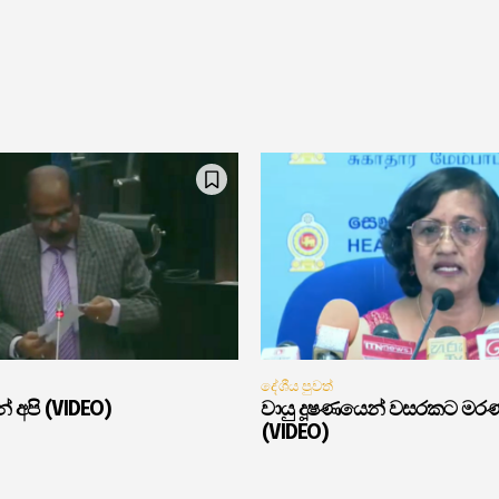
දේශීය පුවත්
් අපි (VIDEO)
වායු දූෂණයෙන් වසරකට මර
(VIDEO)