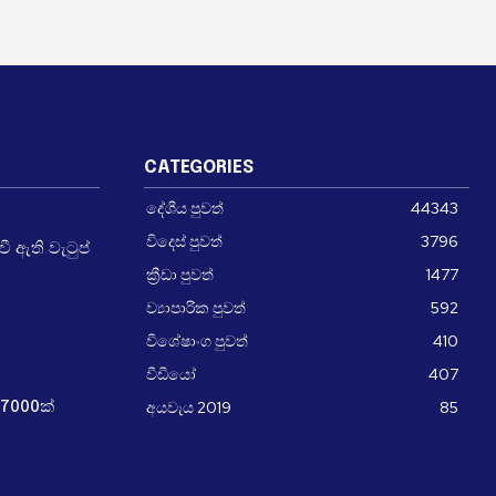
CATEGORIES
දේශීය පුවත්
44343
විදෙස් පුවත්
3796
 ඇති වැටුප්
ක්‍රීඩා පුවත්
1477
ව්‍යාපාරික පුවත්
592
විශේෂාංග පුවත්
410
වීඩීයෝ
407
අයවැය 2019
85
7000ක්