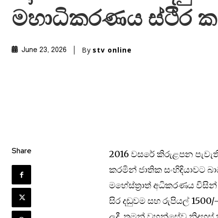
මහාධිකරණය ස්ථිර ක
By
stv online
June 23, 2026
Share
2016 වසරේ කිරුළපන පැවැති ම
කරමින් ජාතික සංහිඳියාවට 
මහේස්ත්‍රාත් අධිකරණය විසි
සිර දඬුවම සහ රුපියල් 150
ලදී. තමන් වහන්සේව නිදහස්