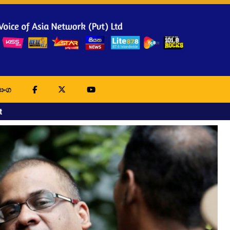
ාංග
t