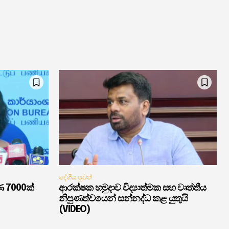
දේශීය පුවත්
ණ 7000ක්
ආරක්ෂක හමුදාව විද්‍යාත්මක සහ වෘත්තීය
නිපුණත්වයෙන් සන්නද්ධ කළ යුතුයි
(VIDEO)