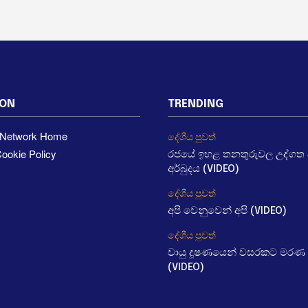
ION
TRENDING
a Network Home
දේශීය පුවත්
ookie Policy
රජයේ ඉහළ තනතුරුවල උද්ගත වී
අර්බුදය (VIDEO)
දේශීය පුවත්
අපි වෙනුවෙන් අපි (VIDEO)
දේශීය පුවත්
වායු දූෂණයෙන් වසරකට මරණ 
(VIDEO)