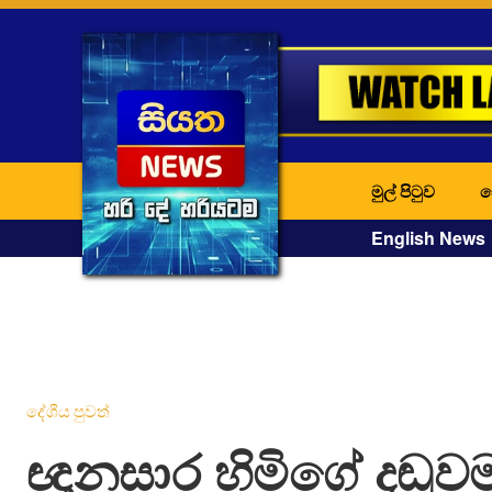
මුල් පිටුව
ද
English News
දේශීය පුවත්
ඥානසාර හිමිගේ දඬුව