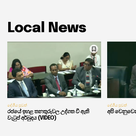
Local News
දේශීය පුවත්
දේශීය පුවත්
රජයේ ඉහළ තනතුරුවල උද්ගත වී ඇති
අපි වෙනුවෙන
වැටුප් අර්බුදය (VIDEO)