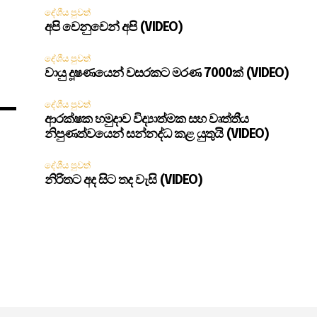
දේශීය පුවත්
අපි වෙනුවෙන් අපි (VIDEO)
දේශීය පුවත්
වායු දූෂණයෙන් වසරකට මරණ 7000ක් (VIDEO)
දේශීය පුවත්
ආරක්ෂක හමුදාව විද්‍යාත්මක සහ වෘත්තීය
නිපුණත්වයෙන් සන්නද්ධ කළ යුතුයි (VIDEO)
දේශීය පුවත්
නිරිතට අද සිට තද වැසි (VIDEO)