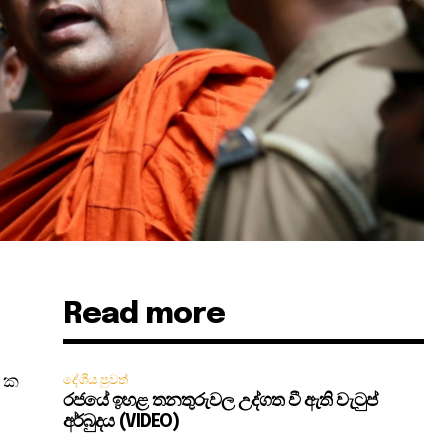
Read more
ඹ
9 ක
දේශීය පුවත්
රජයේ ඉහළ තනතුරුවල උද්ගත වී ඇති වැටුප්
අර්බුදය (VIDEO)