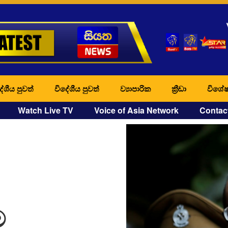
ේශීය පුවත්
විදේශීය පුවත්
ව්‍යාපාරික
ක්‍රීඩා
විශේෂ
Watch Live TV
Voice of Asia Network
Contac
ම