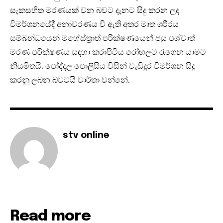
සැකසහිත මරණයක් වන බවට දැනට සිදු කරන ලද
විමර්ශනයේදී අනාවරණය වී ඇති අතර මෘත ශරීරය
සම්බන්ධයෙන් මහේස්ත්‍රාත් පරික්ෂණයෙන් පසු පශ්චාත්
මරණ පරික්ෂණය සඳහා කරාපිටිය රෝහලට රැගෙන යාමට
නියමිතයි. පෝද්දල පොලිසිය විසින් වැඩිදුර විමර්ශන සිදු
කරනු ලබන බවටයි වාර්තා වන්නේ.
stv online
Read more