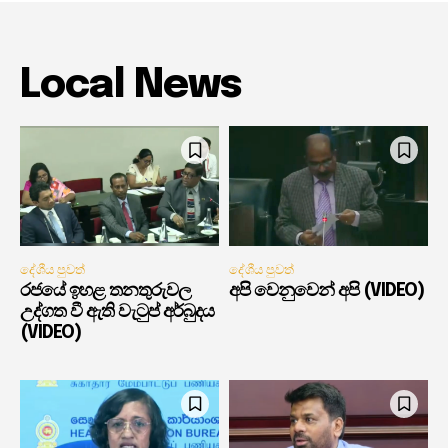
Local News
දේශීය පුවත්
දේශීය පුවත්
රජයේ ඉහළ තනතුරුවල
අපි වෙනුවෙන් අපි (VIDEO)
උද්ගත වී ඇති වැටුප් අර්බුදය
(VIDEO)