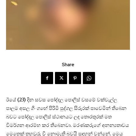
Share
ඊයේ (23) දින සවස පෝද්දල පොලිස් වසමේ වක්වැල්ල
පාලම අසල ගිං ගඟේ පිරිමි පුද්ගල සිරුරක් පාවෙමින් තිබෙන
බවට පෝද්දල පොලිස් ස්ථානයට ලද තොරතුරක් මත
විමර්ශන ආරම්භ කර තිබෙනවා. මරණකරුගේ අනන්‍යතාවය
මෙතෙක් තහවුරු වී නොමැති බවයි සඳහන් වන්නේ. මෙය