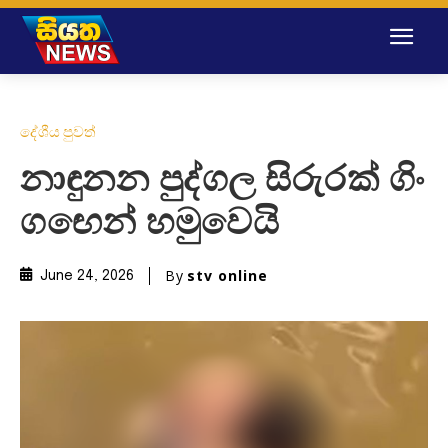
දේශීය පුවත්
නාඳුනන පුද්ගල සිරුරක් ගිං
ගඟෙන් හමුවෙයි
By
stv online
June 24, 2026