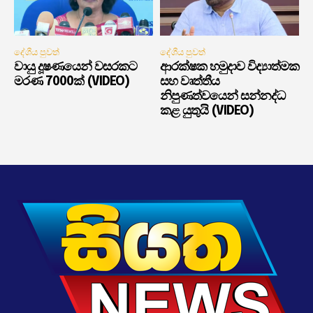
දේශීය පුවත්
දේශීය පුවත්
වායු දූෂණයෙන් වසරකට
ආරක්ෂක හමුදාව විද්‍යාත්මක
මරණ 7000ක් (VIDEO)
සහ වෘත්තීය
නිපුණත්වයෙන් සන්නද්ධ
කළ යුතුයි (VIDEO)