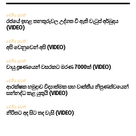
දේශීය පුවත්
රජයේ ඉහළ තනතුරුවල උද්ගත වී ඇති වැටුප් අර්බුදය
(VIDEO)
දේශීය පුවත්
අපි වෙනුවෙන් අපි (VIDEO)
දේශීය පුවත්
වායු දූෂණයෙන් වසරකට මරණ 7000ක් (VIDEO)
දේශීය පුවත්
ආරක්ෂක හමුදාව විද්‍යාත්මක සහ වෘත්තීය නිපුණත්වයෙන්
සන්නද්ධ කළ යුතුයි (VIDEO)
දේශීය පුවත්
නිරිතට අද සිට තද වැසි (VIDEO)